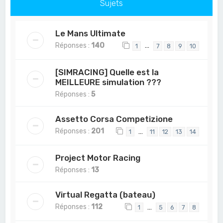
Sujets
Le Mans Ultimate
Réponses :
140
…
1
7
8
9
10
[SIMRACING] Quelle est la
MEILLEURE simulation ???
Réponses :
5
Assetto Corsa Competizione
Réponses :
201
…
1
11
12
13
14
Project Motor Racing
Réponses :
13
Virtual Regatta (bateau)
Réponses :
112
…
1
5
6
7
8