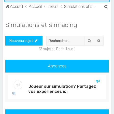
R
Accueil
Accueil
Loisirs
Simulations et simracing
e
c
Simulations et simracing
h
e
Rechercher
Recher
Nouveau sujet
r
c
13 sujets • Page
1
sur
1
h
e
Annonces
r
Joueur sur simulation? Partagez
vos expériences ici