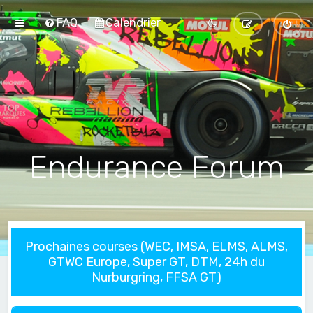
FAQ
Calendrier
Endurance Forum
Prochaines courses (WEC, IMSA, ELMS, ALMS,
GTWC Europe, Super GT, DTM, 24h du
Nurburgring, FFSA GT)