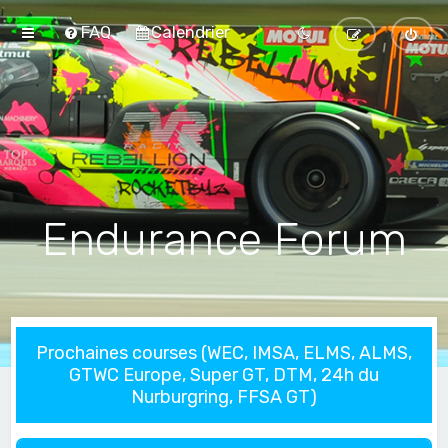
FAQ
Calendrier
Endurance Forum
Prochaines courses (WEC, IMSA, ELMS, ALMS,
GTWC Europe, Super GT, DTM, 24h du
Nurburgring, FFSA GT)