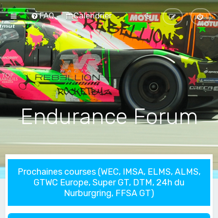
FAQ
Calendrier
Endurance Forum
Prochaines courses (WEC, IMSA, ELMS, ALMS,
GTWC Europe, Super GT, DTM, 24h du
Nurburgring, FFSA GT)