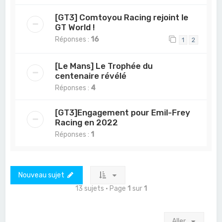
[GT3] Comtoyou Racing rejoint le
GT World !
Réponses :
16
1
2
[Le Mans] Le Trophée du
centenaire révélé
Réponses :
4
[GT3]Engagement pour Emil-Frey
Racing en 2022
Réponses :
1
Nouveau sujet
13 sujets • Page
1
sur
1
Aller