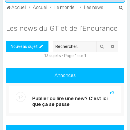
R
Accueil
Accueil
Le monde de l'Endurance et du GT
Les news du GT et de l'Endurance
e
c
Les news du GT et de l'Endurance
h
e
Rechercher
Recher
Nouveau sujet
r
c
13 sujets • Page
1
sur
1
h
e
Annonces
r
Publier ou lire une new? C'est ici
que ça se passe