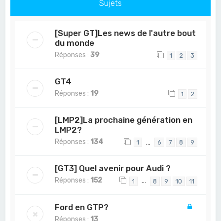
Sujets
[Super GT]Les news de l'autre bout
du monde
Réponses :
39
1
2
3
GT4
Réponses :
19
1
2
[LMP2]La prochaine génération en
LMP2?
Réponses :
134
…
1
6
7
8
9
[GT3] Quel avenir pour Audi ?
Réponses :
152
…
1
8
9
10
11
Ford en GTP?
Réponses :
13