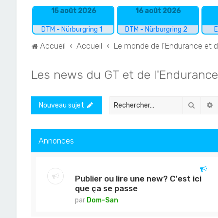
15 août 2026
16 août 2026
DTM - Nürburgring 1
DTM - Nürburgring 2
E
Accueil
Accueil
Le monde de l'Endurance et 
Les news du GT et de l'Endurance
Recher
R
Nouveau sujet
Annonces
Publier ou lire une new? C'est ici
que ça se passe
par
Dom-San