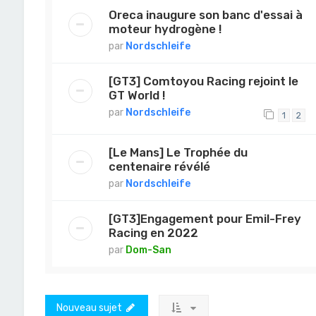
Oreca inaugure son banc d'essai à
moteur hydrogène !
par
Nordschleife
[GT3] Comtoyou Racing rejoint le
GT World !
par
Nordschleife
1
2
[Le Mans] Le Trophée du
centenaire révélé
par
Nordschleife
[GT3]Engagement pour Emil-Frey
Racing en 2022
par
Dom-San
Nouveau sujet