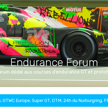
Endurance Forum
orum dédié aux courses d'endurance GT et proto
, GTWC Europe, Super GT, DTM, 24h du Nurburgring, 