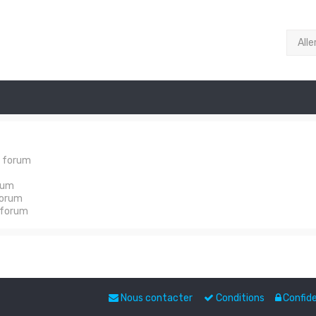
Alle
e forum
rum
forum
 forum
Nous contacter
Conditions
Confide