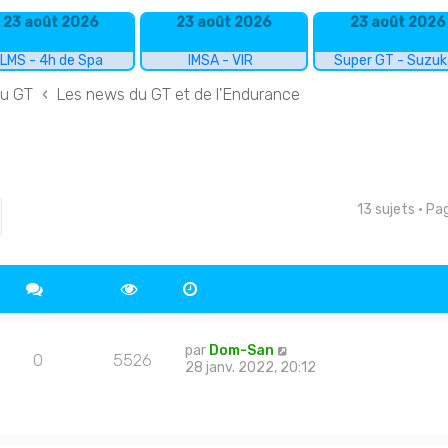
23 août 2026
23 août 2026
23 août 2026
LMS - 4h de Spa
IMSA - VIR
Super GT - Suzu
du GT
Les news du GT et de l'Endurance
13 sujets • P
cher
echerche avancée
par
Dom-San
0
5526
28 janv. 2022, 20:12