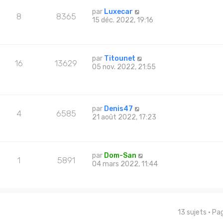
par
Luxecar
8
8365
15 déc. 2022, 19:16
par
Titounet
16
13629
05 nov. 2022, 21:55
par
Denis47
4
6585
21 août 2022, 17:23
par
Dom-San
1
5891
04 mars 2022, 11:44
13 sujets • P