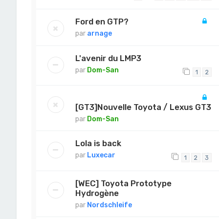
Ford en GTP?
par
arnage
L'avenir du LMP3
par
Dom-San
1
2
[GT3]Nouvelle Toyota / Lexus GT3
par
Dom-San
Lola is back
par
Luxecar
1
2
3
[WEC] Toyota Prototype
Hydrogène
par
Nordschleife