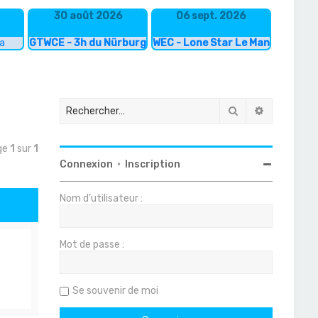
30 août 2026
06 sept. 2026
ka
GTWCE - 3h du Nürburgring
WEC - Lone Star Le Mans
Rechercher
Recherche
age
1
sur
1
Connexion
•
Inscription
Nom d’utilisateur :
Mot de passe :
Se souvenir de moi