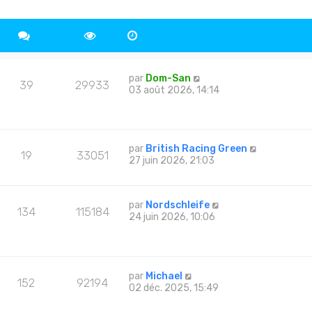
par
Dom-San
39
29933
03 août 2026, 14:14
par
British Racing Green
19
33051
27 juin 2026, 21:03
par
Nordschleife
134
115184
24 juin 2026, 10:06
par
Michael
152
92194
02 déc. 2025, 15:49