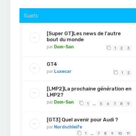
Sujets
[Super GT]Les news de l'autre
bout du monde
par
Dom-San
1
2
3
GT4
par
Luxecar
1
2
[LMP2]La prochaine génération en
LMP2?
par
Dom-San
…
1
5
6
7
8
9
[GT3] Quel avenir pour Audi ?
par
Nordschleife
…
1
7
8
9
10
11