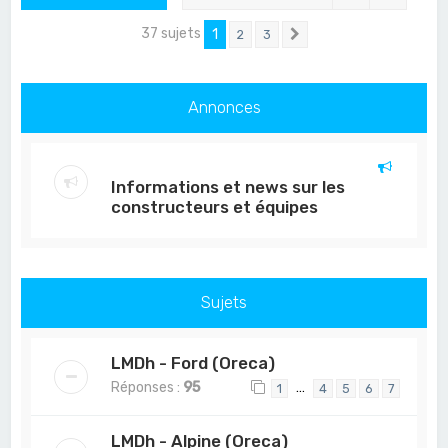
37 sujets
1
2
3
Suivant
Annonces
Informations et news sur les
constructeurs et équipes
Sujets
LMDh - Ford (Oreca)
Réponses :
95
…
1
4
5
6
7
LMDh - Alpine (Oreca)