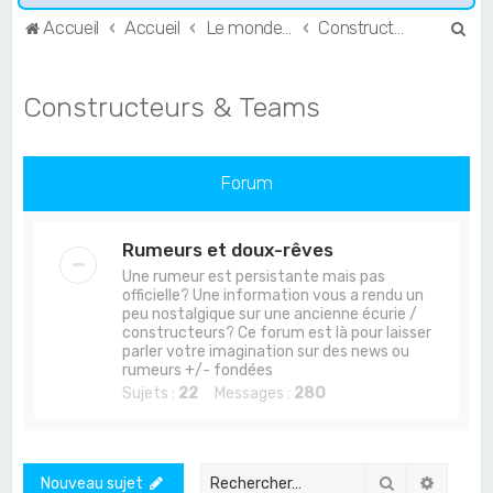
R
Accueil
Accueil
Le monde de l'Endurance et du GT
Constructeurs & Teams
e
c
Constructeurs & Teams
h
e
r
Forum
c
h
Rumeurs et doux-rêves
e
Une rumeur est persistante mais pas
officielle? Une information vous a rendu un
r
peu nostalgique sur une ancienne écurie /
constructeurs? Ce forum est là pour laisser
parler votre imagination sur des news ou
rumeurs +/- fondées
Sujets :
22
Messages :
280
Rechercher
Recher
Nouveau sujet