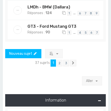
LMDh - BMW (Dallara)
Réponses :
124
…
1
6
7
8
9
GT3 - Ford Mustang GT3
Réponses :
90
…
1
4
5
6
7
Nouveau sujet
37 sujets
1
2
3
Suivant
Aller
Information