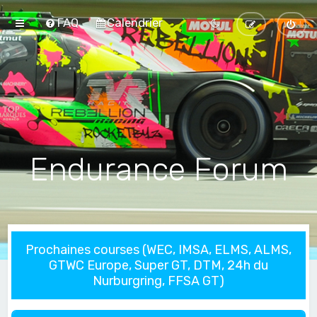
FAQ
Calendrier
Endurance Forum
Prochaines courses (WEC, IMSA, ELMS, ALMS,
GTWC Europe, Super GT, DTM, 24h du
Nurburgring, FFSA GT)