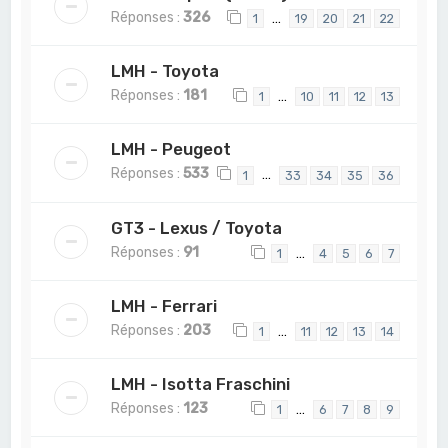
Réponses :
326
…
1
19
20
21
22
LMH - Toyota
Réponses :
181
…
1
10
11
12
13
LMH - Peugeot
Réponses :
533
…
1
33
34
35
36
GT3 - Lexus / Toyota
Réponses :
91
…
1
4
5
6
7
LMH - Ferrari
Réponses :
203
…
1
11
12
13
14
LMH - Isotta Fraschini
Réponses :
123
…
1
6
7
8
9