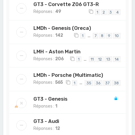
GT3 - Corvette Z06 GT3-R
Réponses :
49
1
2
3
4
LMDh - Genesis (Oreca)
Réponses :
142
…
1
7
8
9
10
LMH - Aston Martin
Réponses :
206
…
1
11
12
13
14
LMDh - Porsche (Multimatic)
Réponses :
565
…
1
35
36
37
38
GT3 - Genesis
Réponses :
1
GT3 - Audi
Réponses :
12