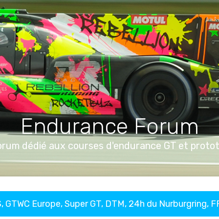
Endurance Forum
orum dédié aux courses d'endurance GT et proto
, GTWC Europe, Super GT, DTM, 24h du Nurburgring, 