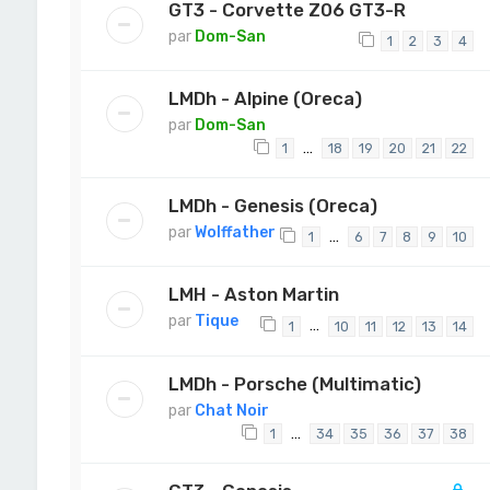
GT3 - Corvette Z06 GT3-R
par
Dom-San
1
2
3
4
LMDh - Alpine (Oreca)
par
Dom-San
…
1
18
19
20
21
22
LMDh - Genesis (Oreca)
par
Wolffather
…
1
6
7
8
9
10
LMH - Aston Martin
par
Tique
…
1
10
11
12
13
14
LMDh - Porsche (Multimatic)
par
Chat Noir
…
1
34
35
36
37
38