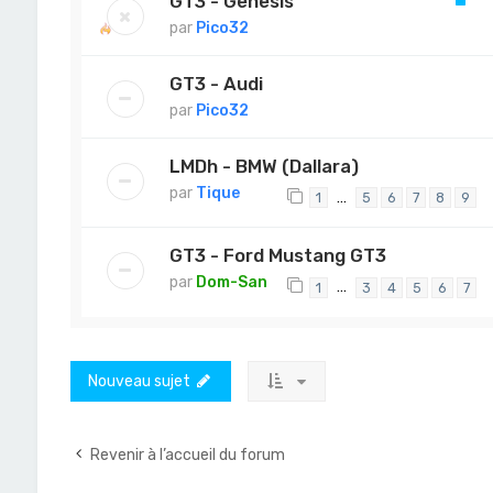
GT3 - Genesis
par
Pico32
GT3 - Audi
par
Pico32
LMDh - BMW (Dallara)
par
Tique
…
1
5
6
7
8
9
GT3 - Ford Mustang GT3
par
Dom-San
…
1
3
4
5
6
7
Nouveau sujet
Revenir à l’accueil du forum