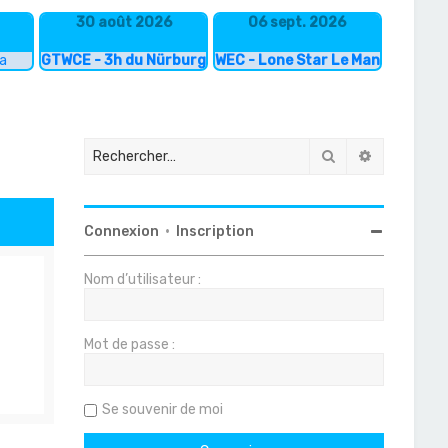
30 août 2026
06 sept. 2026
ka
GTWCE - 3h du Nürburgring
WEC - Lone Star Le Mans
Rechercher
Recherche
Connexion
•
Inscription
Nom d’utilisateur :
Mot de passe :
Se souvenir de moi