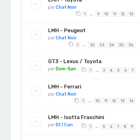
par
Chat Noir
…
1
9
10
11
12
13
LMH - Peugeot
par
Chat Noir
…
1
32
33
34
35
36
GT3 - Lexus / Toyota
par
Dom-San
…
1
3
4
5
6
7
LMH - Ferrari
par
Chat Noir
…
1
10
11
12
13
14
LMH - Isotta Fraschini
par
Dt I Can
…
1
5
6
7
8
9