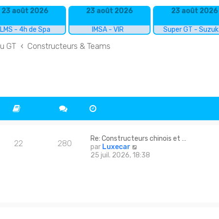
23 août 2026
23 août 2026
23 août 2026
LMS - 4h de Spa
IMSA - VIR
Super GT - Suzu
du GT
Constructeurs & Teams
Re: Constructeurs chinois et …
22
280
C
par
Luxecar
o
25 juil. 2026, 18:38
n
s
u
l
t
e
r