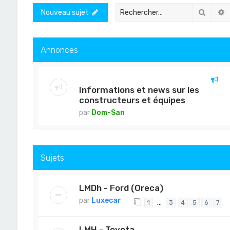
Recher
R
Nouveau sujet
Annonces
Informations et news sur les
constructeurs et équipes
par
Dom-San
Sujets
LMDh - Ford (Oreca)
par
Luxecar
…
1
3
4
5
6
7
LMH - Toyota