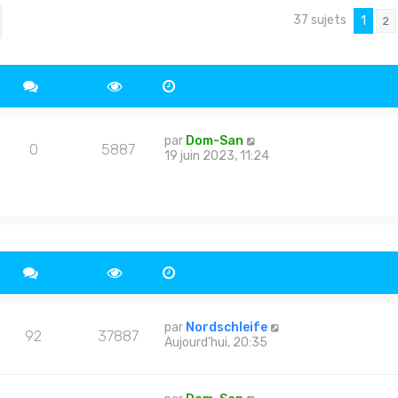
l
e
37 sujets
cher
echerche avancée
1
2
d
e
r
n
i
e
r
m
par
Dom-San
0
5887
e
19 juin 2023, 11:24
s
s
a
g
e
par
Nordschleife
92
37887
Aujourd’hui, 20:35