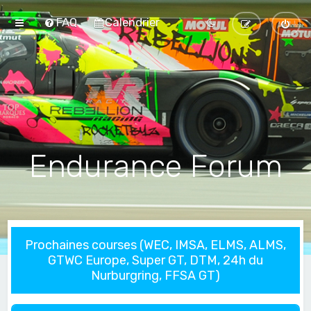
FAQ
Calendrier
Endurance Forum
Prochaines courses (WEC, IMSA, ELMS, ALMS,
GTWC Europe, Super GT, DTM, 24h du
Nurburgring, FFSA GT)