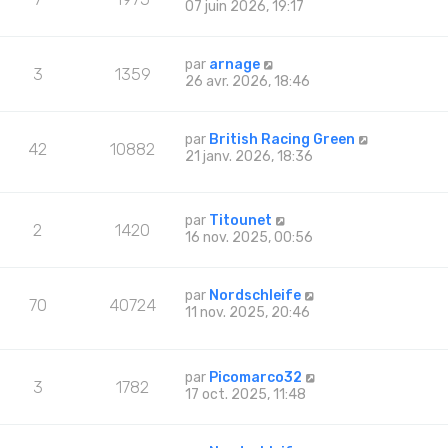
07 juin 2026, 19:17
par
arnage
3
1359
26 avr. 2026, 18:46
par
British Racing Green
42
10882
21 janv. 2026, 18:36
par
Titounet
2
1420
16 nov. 2025, 00:56
par
Nordschleife
70
40724
11 nov. 2025, 20:46
par
Picomarco32
3
1782
17 oct. 2025, 11:48