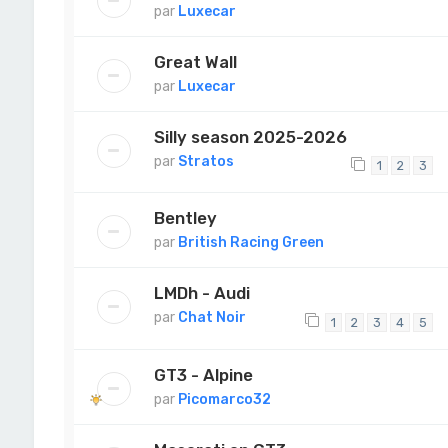
par
Luxecar
Great Wall
par
Luxecar
Silly season 2025-2026
par
Stratos
1
2
3
Bentley
par
British Racing Green
LMDh - Audi
par
Chat Noir
1
2
3
4
5
GT3 - Alpine
par
Picomarco32