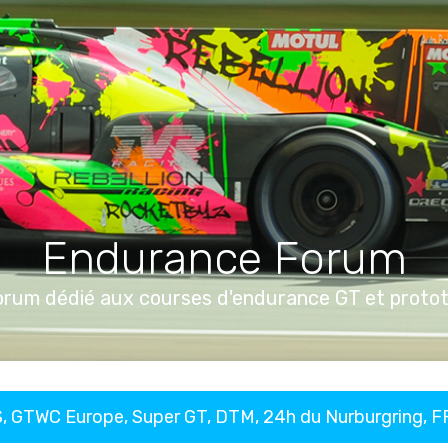
Endurance Forum
orum dédié aux courses d'endurance GT et proto
, GTWC Europe, Super GT, DTM, 24h du Nurburgring, 