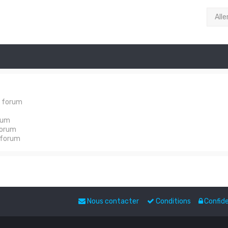
Alle
e forum
rum
forum
 forum
Nous contacter
Conditions
Confide