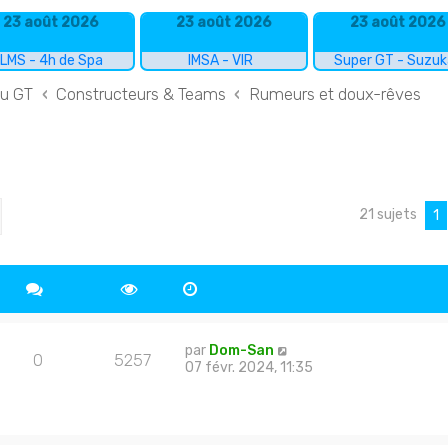
23 août 2026
23 août 2026
23 août 2026
LMS - 4h de Spa
IMSA - VIR
Super GT - Suzu
du GT
Constructeurs & Teams
Rumeurs et doux-rêves
21 sujets
cher
echerche avancée
1
par
Dom-San
0
5257
07 févr. 2024, 11:35