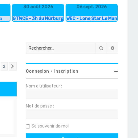
30 août 2026
06 sept. 2026
ka
GTWCE - 3h du Nürburgring
WEC - Lone Star Le Mans
Rechercher
Recherche
2
Suivant
Connexion
•
Inscription
Nom d’utilisateur :
Mot de passe :
Se souvenir de moi