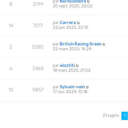
par
Nordschleife
8
3799
20 sept. 2025, 22:02
par
Carrera
14
7277
22 juin 2025, 22:15
par
British Racing Green
2
5280
22 mars 2025, 16:24
par
wizztiti
6
3465
18 mars 2025, 21:02
par
Sylvain-vain
10
5857
17 nov. 2024, 10:18
21 sujets
1