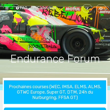
FAQ
Calendrier
Endurance Forum
Prochaines courses (WEC, IMSA, ELMS, ALMS,
GTWC Europe, Super GT, DTM, 24h du
Nurburgring, FFSA GT)