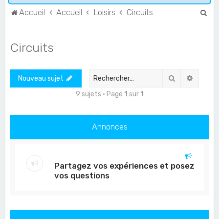
R
Accueil
Accueil
Loisirs
Circuits
e
c
Circuits
h
e
Rechercher
Recher
Nouveau sujet
r
c
9 sujets • Page
1
sur
1
h
e
Annonces
r
Partagez vos expériences et posez
vos questions