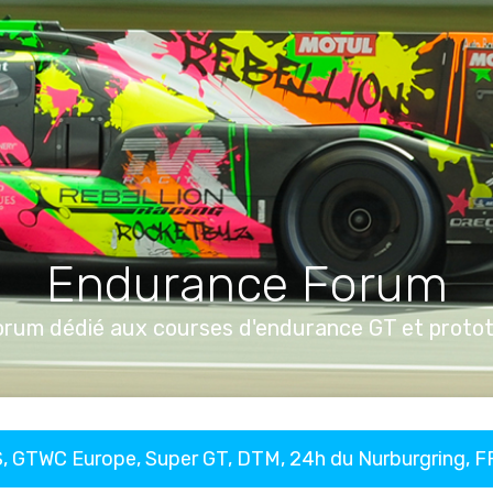
Endurance Forum
orum dédié aux courses d'endurance GT et proto
, GTWC Europe, Super GT, DTM, 24h du Nurburgring, 