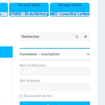
30 août 2026
06 sept. 2026
ka
GTWCE - 3h du Nürburgring
WEC - Lone Star Le Mans
Rechercher
Recherche
Connexion
•
Inscription
Nom d’utilisateur :
Mot de passe :
Se souvenir de moi