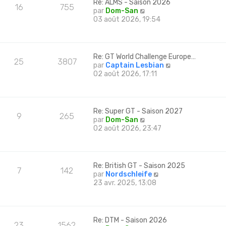
m
Re: ALMS - Saison 2026
e
16
755
e
e
C
par
Dom-San
r
r
s
o
03 août 2026, 19:54
n
l
s
n
i
e
a
s
e
d
g
u
r
e
e
l
m
Re: GT World Challenge Europe…
r
25
3807
t
e
C
par
Captain Lesbian
n
e
s
o
02 août 2026, 17:11
i
r
s
n
e
l
a
s
r
e
g
u
m
d
e
l
e
Re: Super GT - Saison 2027
e
9
265
t
s
C
par
Dom-San
r
e
s
o
02 août 2026, 23:47
n
r
a
n
i
l
g
s
e
e
e
u
r
d
l
m
Re: British GT - Saison 2025
e
7
142
t
e
C
par
Nordschleife
r
e
s
o
23 avr. 2025, 13:08
n
r
s
n
i
l
a
s
e
e
g
u
r
d
e
l
m
Re: DTM - Saison 2026
e
23
1562
t