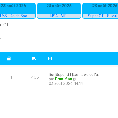
23 août 2026
23 août 2026
23 août 2026
LMS - 4h de Spa
IMSA - VIR
Super GT - Suzu
du GT
T
Re: [Super GT]Les news de l'a…
14
465
C
par
Dom-San
o
03 août 2026, 14:14
n
s
u
l
t
e
r