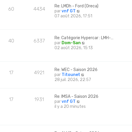
l
Re: LMDh - Ford (Oreca)
e
60
4434
C
par
vnf GT
d
o
07 août 2026, 17:51
e
n
r
s
n
u
i
l
e
Re: Catégorie Hypercar : LMH-…
40
6337
t
r
C
par
Dom-San
e
m
o
02 août 2026, 15:13
r
e
n
l
s
s
e
s
u
d
a
l
Re: WEC - Saison 2026
e
g
17
4921
t
C
par
Titounet
r
e
e
o
28 juil. 2026, 22:57
n
r
n
i
l
s
e
e
u
r
Re: IMSA - Saison 2026
d
17
1931
l
m
C
par
vnf GT
e
t
e
o
il y a 20 minutes
r
e
s
n
n
r
s
s
i
l
a
u
e
e
g
l
r
d
e
t