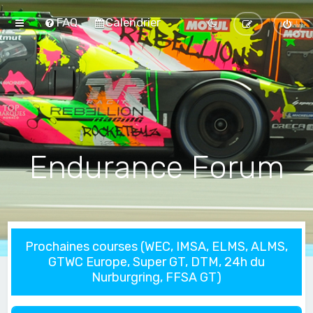
FAQ
Calendrier
Endurance Forum
Prochaines courses (WEC, IMSA, ELMS, ALMS,
GTWC Europe, Super GT, DTM, 24h du
Nurburgring, FFSA GT)