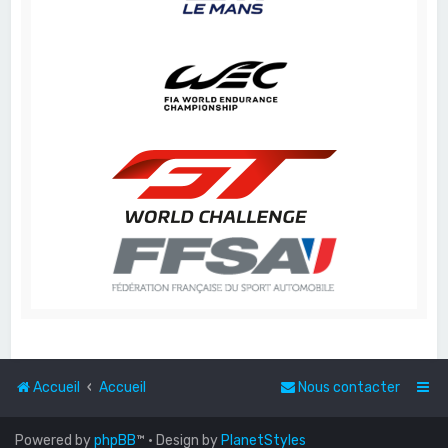
Accueil
Accueil
Nous contacter
Powered by
phpBB
™
• Design by
PlanetStyles