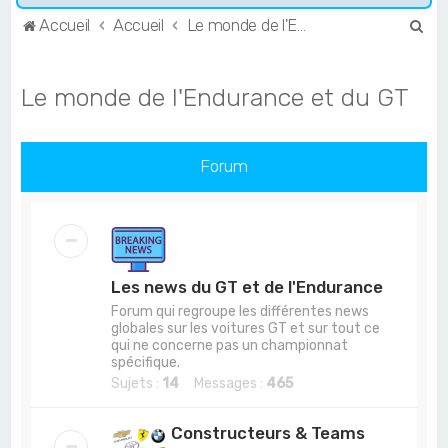
R
Accueil
Accueil
Le monde de l'Endurance et du GT
e
c
Le monde de l'Endurance et du GT
h
e
r
Forum
c
h
e
r
Les news du GT et de l'Endurance
Forum qui regroupe les différentes news
globales sur les voitures GT et sur tout ce
qui ne concerne pas un championnat
spécifique.
Sujets :
14
Messages :
465
Constructeurs & Teams