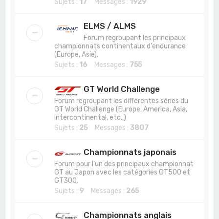
Sujets :
17
Messages :
1929
ELMS / ALMS
Forum regroupant les principaux
championnats continentaux d'endurance
(Europe, Asie).
Sujets :
16
Messages :
755
GT World Challenge
Forum regroupant les différentes séries du
GT World Challenge (Europe, America, Asia,
Intercontinental, etc..)
Sujets :
25
Messages :
3807
Championnats japonais
Forum pour l'un des principaux championnat
GT au Japon avec les catégories GT500 et
GT300.
Sujets :
9
Messages :
265
Championnats anglais