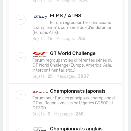
Sujets :
17
Messages :
1929
ELMS / ALMS
Forum regroupant les principaux
championnats continentaux d'endurance
(Europe, Asie).
Sujets :
16
Messages :
755
GT World Challenge
Forum regroupant les différentes séries du
GT World Challenge (Europe, America, Asia,
Intercontinental, etc..)
Sujets :
25
Messages :
3807
Championnats japonais
Forum pour l'un des principaux championnat
GT au Japon avec les catégories GT500 et
GT300.
Sujets :
9
Messages :
265
Championnats anglais