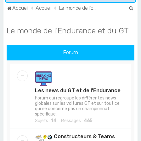
R
Accueil
Accueil
Le monde de l'Endurance et du GT
e
c
Le monde de l'Endurance et du GT
h
e
r
Forum
c
h
e
r
Les news du GT et de l'Endurance
Forum qui regroupe les différentes news
globales sur les voitures GT et sur tout ce
qui ne concerne pas un championnat
spécifique.
Sujets :
14
Messages :
465
Constructeurs & Teams