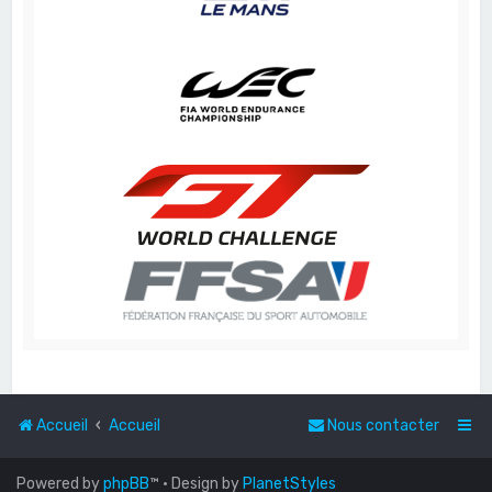
Accueil
Accueil
Nous contacter
Powered by
phpBB
™
• Design by
PlanetStyles