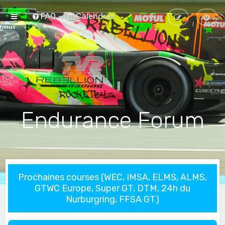
FAQ
Calendrier
Endurance Forum
Prochaines courses (WEC, IMSA, ELMS, ALMS,
GTWC Europe, Super GT, DTM, 24h du
Nurburgring, FFSA GT)