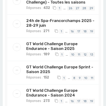
Challenge) - Toutes les saisons
Réponses :
432
…
1
26
27
28
29
24h de Spa-Francorchamps 2025 -
28-29 juin
Réponses :
271
…
1
16
17
18
19
GT World Challenge Europe
Endurance - Saison 2025
Réponses :
189
…
1
10
11
12
13
GT World Challenge Europe Sprint -
Saison 2025
Réponses :
152
…
1
8
9
10
11
GT World Challenge Europe
Endurance - Saison 2024
Réponses :
273
…
1
16
17
18
19