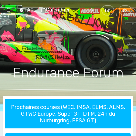
FAQ
Calendrier
Endurance Forum
Prochaines courses (WEC, IMSA, ELMS, ALMS,
GTWC Europe, Super GT, DTM, 24h du
Nurburgring, FFSA GT)