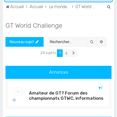
R
Accueil
Accueil
Le monde de l'Endurance et du GT
GT World Challenge
e
c
GT World Challenge
h
e
Rechercher
Recher
Nouveau sujet
r
c
24 sujets
1
2
Suivant
h
e
Annonces
r
Amateur de GT? Forum des
championnats GTWC, informations