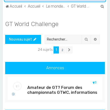
R
Accueil
Accueil
Le monde de l'Endurance et du GT
GT World Challenge
e
c
GT World Challenge
h
e
Rechercher
Recher
Nouveau sujet
r
c
24 sujets
1
2
Suivant
h
e
Annonces
r
Amateur de GT? Forum des
championnats GTWC, informations