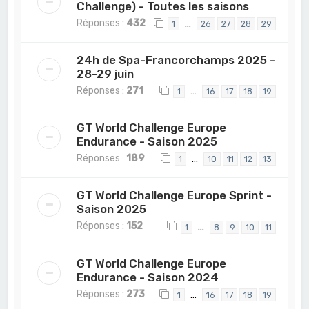
Challenge) - Toutes les saisons
Réponses :
432
…
1
26
27
28
29
24h de Spa-Francorchamps 2025 -
28-29 juin
Réponses :
271
…
1
16
17
18
19
GT World Challenge Europe
Endurance - Saison 2025
Réponses :
189
…
1
10
11
12
13
GT World Challenge Europe Sprint -
Saison 2025
Réponses :
152
…
1
8
9
10
11
GT World Challenge Europe
Endurance - Saison 2024
Réponses :
273
…
1
16
17
18
19