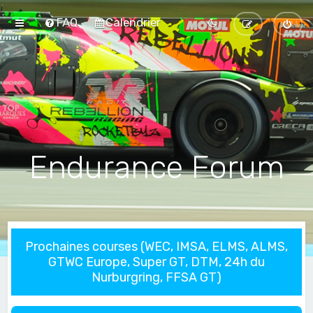
FAQ
Calendrier
Endurance Forum
Prochaines courses (WEC, IMSA, ELMS, ALMS,
GTWC Europe, Super GT, DTM, 24h du
Nurburgring, FFSA GT)