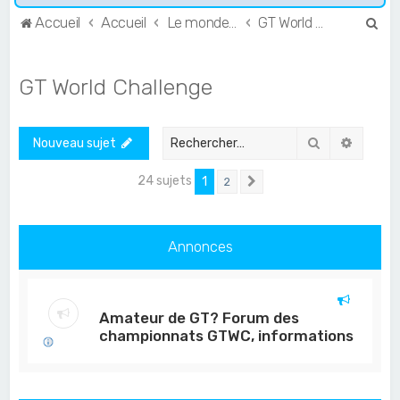
R
Accueil
Accueil
Le monde de l'Endurance et du GT
GT World Challenge
e
c
GT World Challenge
h
e
Rechercher
Recher
Nouveau sujet
r
c
24 sujets
1
2
Suivant
h
e
Annonces
r
Amateur de GT? Forum des
championnats GTWC, informations