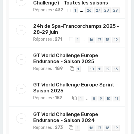
Challenge) - Toutes les saisons
Réponses :
432
…
1
26
27
28
29
24h de Spa-Francorchamps 2025 -
28-29 juin
Réponses :
271
…
1
16
17
18
19
GT World Challenge Europe
Endurance - Saison 2025
Réponses :
189
…
1
10
11
12
13
GT World Challenge Europe Sprint -
Saison 2025
Réponses :
152
…
1
8
9
10
11
GT World Challenge Europe
Endurance - Saison 2024
Réponses :
273
…
1
16
17
18
19