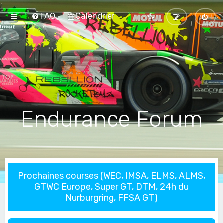
FAQ
Calendrier
Endurance Forum
Prochaines courses (WEC, IMSA, ELMS, ALMS,
GTWC Europe, Super GT, DTM, 24h du
Nurburgring, FFSA GT)