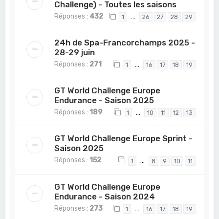
Challenge) - Toutes les saisons
Réponses :
432
…
1
26
27
28
29
24h de Spa-Francorchamps 2025 -
28-29 juin
Réponses :
271
…
1
16
17
18
19
GT World Challenge Europe
Endurance - Saison 2025
Réponses :
189
…
1
10
11
12
13
GT World Challenge Europe Sprint -
Saison 2025
Réponses :
152
…
1
8
9
10
11
GT World Challenge Europe
Endurance - Saison 2024
Réponses :
273
…
1
16
17
18
19