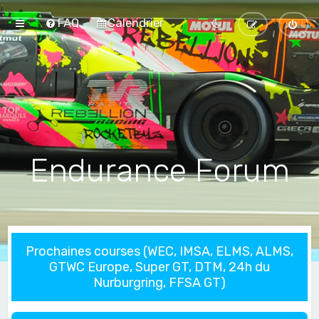
FAQ
Calendrier
Endurance Forum
Prochaines courses (WEC, IMSA, ELMS, ALMS,
GTWC Europe, Super GT, DTM, 24h du
Nurburgring, FFSA GT)