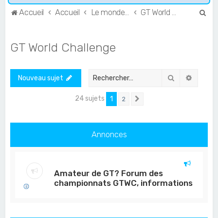
R
Accueil
Accueil
Le monde de l'Endurance et du GT
GT World Challenge
e
c
GT World Challenge
h
e
Rechercher
Recher
Nouveau sujet
r
c
24 sujets
1
2
Suivant
h
e
Annonces
r
Amateur de GT? Forum des
championnats GTWC, informations