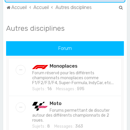
R
Accueil
Accueil
Autres disciplines
e
c
Autres disciplines
h
e
r
Forum
c
h
Monoplaces
e
Forum réservé pour les différents
championnats monoplaces comme
r
F1/F2/F3/F4, Super-Formula, IndyCar, etc...
Sujets :
16
Messages :
595
Moto
Forums permettant de discuter
autour des différents championnats de 2
roues.
Sujets :
8
Messages :
363