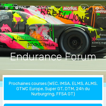
FAQ
Calendrier
Endurance Forum
Prochaines courses (WEC, IMSA, ELMS, ALMS,
GTWC Europe, Super GT, DTM, 24h du
Nurburgring, FFSA GT)