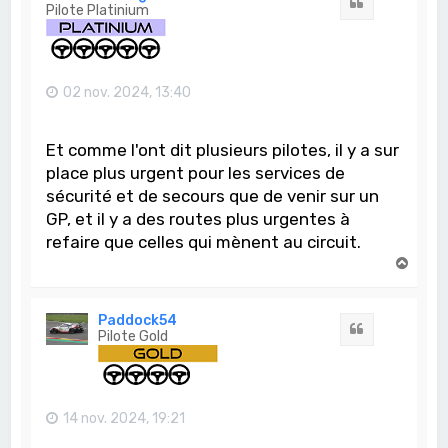
Citation
Pilote Platinium
02 nov. 2024, 13:40
Et comme l'ont dit plusieurs pilotes, il y a sur
place plus urgent pour les services de
sécurité et de secours que de venir sur un
GP, et il y a des routes plus urgentes à
refaire que celles qui mènent au circuit.
H
a
u
t
Paddock54
Citation
Pilote Gold
14 nov. 2024, 19:21