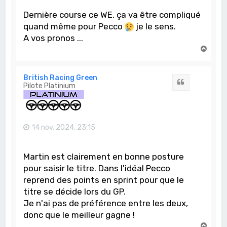
Dernière course ce WE, ça va être compliqué
quand même pour Pecco
je le sens.
A vos pronos ...
H
a
u
t
British Racing Green
Citation
Pilote Platinium
14 nov. 2024, 23:15
Martin est clairement en bonne posture
pour saisir le titre. Dans l'idéal Pecco
reprend des points en sprint pour que le
titre se décide lors du GP.
Je n'ai pas de préférence entre les deux,
donc que le meilleur gagne !
H