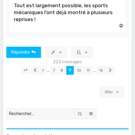
Tout est largement possible, les sports
mécaniques l'ont déjà montré à plusieurs
reprises !
H
a
u
t
Répondre
223 messages
…
9
…
1
7
8
10
11
15
Page
9
Précédent
sur
15
Suivant
Aller
Rechercher
Recherche avancée