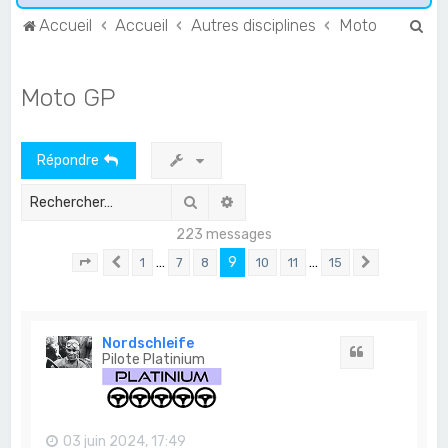
R
Accueil
Accueil
Autres disciplines
Moto
e
c
Moto GP
h
e
Répondre
r
c
Rechercher
Recherche avancée
h
223 messages
e
…
9
…
1
7
8
10
11
15
Page
9
Précédent
sur
15
Suivant
r
Nordschleife
Citation
Pilote Platinium
03 juin 2024, 17:49