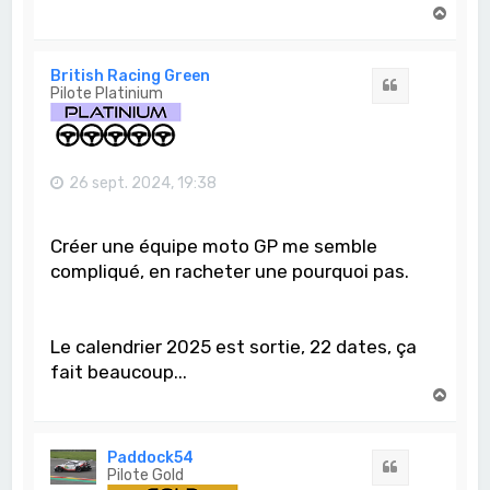
H
a
u
t
British Racing Green
Citation
Pilote Platinium
26 sept. 2024, 19:38
Créer une équipe moto GP me semble
compliqué, en racheter une pourquoi pas.
Le calendrier 2025 est sortie, 22 dates, ça
fait beaucoup...
H
a
u
t
Paddock54
Citation
Pilote Gold