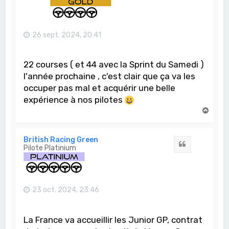
26 sept. 2024, 20:41
22 courses ( et 44 avec la Sprint du Samedi )
l'année prochaine , c'est clair que ça va les
occuper pas mal et acquérir une belle
expérience à nos pilotes
H
a
u
t
British Racing Green
Citation
Pilote Platinium
23 oct. 2024, 23:46
La France va accueillir les Junior GP, contrat