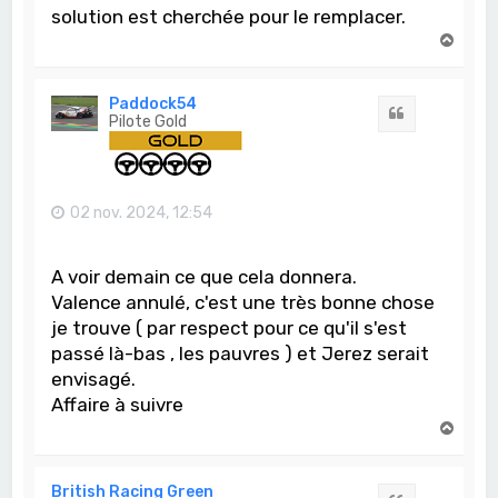
solution est cherchée pour le remplacer.
H
a
u
t
Paddock54
Citation
Pilote Gold
02 nov. 2024, 12:54
A voir demain ce que cela donnera.
Valence annulé, c'est une très bonne chose
je trouve ( par respect pour ce qu'il s'est
passé là-bas , les pauvres ) et Jerez serait
envisagé.
Affaire à suivre
H
a
u
t
British Racing Green