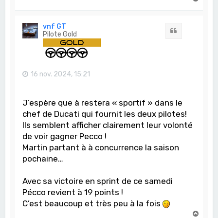
a
u
t
vnf GT
Citation
Pilote Gold
16 nov. 2024, 15:21
J’espère que à restera « sportif » dans le
chef de Ducati qui fournit les deux pilotes!
Ils semblent afficher clairement leur volonté
de voir gagner Pecco !
Martin partant à à concurrence la saison
pochaine…
Avec sa victoire en sprint de ce samedi
Pécco revient à 19 points !
C’est beaucoup et très peu à la fois
H