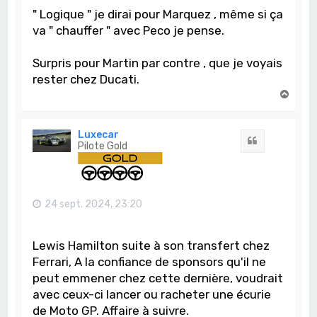
" Logique " je dirai pour Marquez , même si ça
va " chauffer " avec Peco je pense.
Surpris pour Martin par contre , que je voyais
rester chez Ducati.
H
a
u
t
Luxecar
Citation
Pilote Gold
24 sept. 2024, 23:20
Lewis Hamilton suite à son transfert chez
Ferrari, A la confiance de sponsors qu'il ne
peut emmener chez cette dernière, voudrait
avec ceux-ci lancer ou racheter une écurie
de Moto GP. Affaire à suivre.