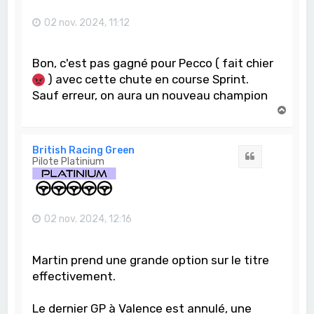
02 nov. 2024, 11:12
Bon, c'est pas gagné pour Pecco ( fait chier
) avec cette chute en course Sprint.
Sauf erreur, on aura un nouveau champion
H
a
u
t
British Racing Green
Citation
Pilote Platinium
02 nov. 2024, 12:16
Martin prend une grande option sur le titre
effectivement.
Le dernier GP à Valence est annulé, une