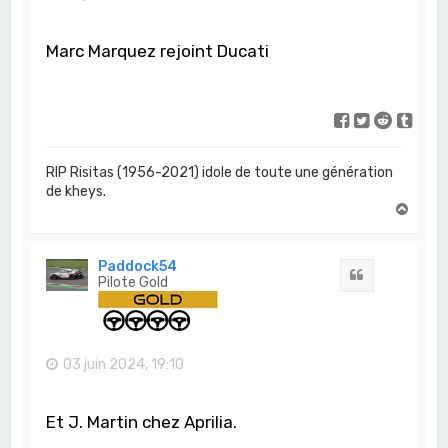
Marc Marquez rejoint Ducati
RIP Risitas (1956-2021) idole de toute une génération
de kheys.
H
a
u
t
Paddock54
Citation
Pilote Gold
03 juin 2024, 19:10
Et J. Martin chez Aprilia.