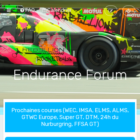
FAQ
Calendrier
Endurance Forum
Prochaines courses (WEC, IMSA, ELMS, ALMS,
GTWC Europe, Super GT, DTM, 24h du
Nurburgring, FFSA GT)