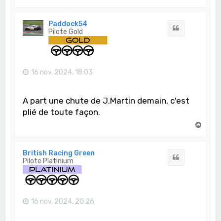
a
u
t
Paddock54
Citation
Pilote Gold
16 nov. 2024, 18:03
A part une chute de J.Martin demain, c'est
plié de toute façon.
H
a
u
t
British Racing Green
Citation
Pilote Platinium
16 nov. 2024, 20:26