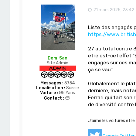
D
o
21 mars 2025, 23:42
m
-
S
Liste des engagés pr
a
n
https://www.britis
27 au total contre 3
être est-ce l'effet 
Dom-San
engagés sur ces man
Site Admin
ça se vaut.
Messages :
5754
Globalement le plat
Localisation :
Suisse
dernière, mais nota
Voiture :
GR Yaris
Ferrari qui fait son
C
Contact :
o
de diversité contre
n
t
a
J'aime les voitures et le
c
t
e