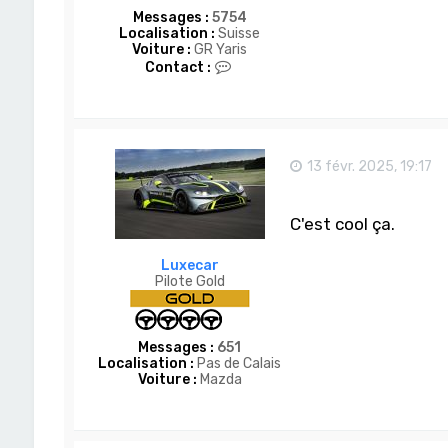
Messages :
5754
Localisation :
Suisse
Voiture :
GR Yaris
C
Contact :
o
n
t
a
c
t
13 févr. 2025, 19:17
e
r
D
C'est cool ça.
o
m
-
Luxecar
S
Pilote Gold
a
n
Messages :
651
Localisation :
Pas de Calais
Voiture :
Mazda