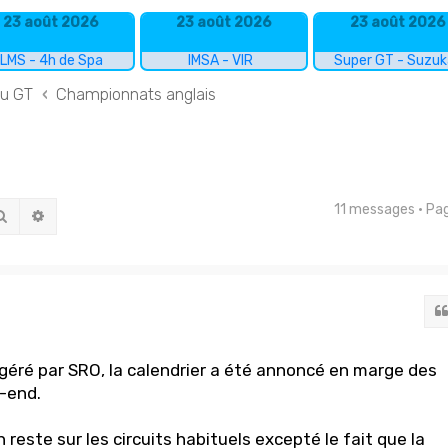
23 août 2026
23 août 2026
23 août 2026
LMS - 4h de Spa
IMSA - VIR
Super GT - Suzu
du GT
Championnats anglais
11 messages • P
Rechercher
Recherche avancée
 géré par SRO, la calendrier a été annoncé en marge des
-end.
este sur les circuits habituels excepté le fait que la