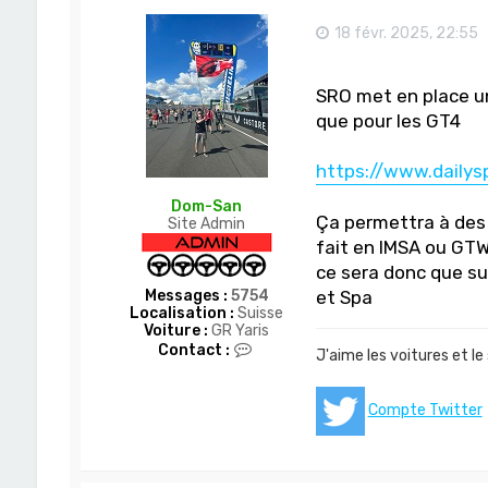
18 févr. 2025, 22:55
SRO met en place u
que pour les GT4
https://www.dailysp
Dom-San
Ça permettra à des
Site Admin
fait en IMSA ou GTW
ce sera donc que sur
Messages :
5754
et Spa
Localisation :
Suisse
Voiture :
GR Yaris
C
Contact :
J'aime les voitures et le
o
n
t
Compte Twitter
a
c
t
e
r