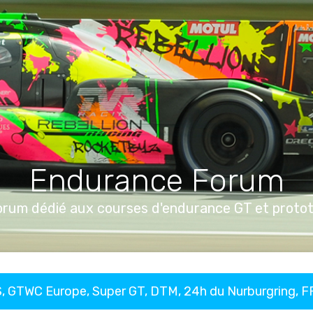
Endurance Forum
orum dédié aux courses d'endurance GT et proto
, GTWC Europe, Super GT, DTM, 24h du Nurburgring, 