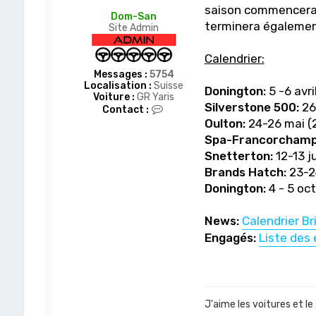
saison commencera c
Dom-San
terminera égalemen
Site Admin
Calendrier:
Messages :
5754
Localisation :
Suisse
Donington:
5 -6 avri
Voiture :
GR Yaris
Silverstone 500:
26-
C
Contact :
o
Oulton:
24-26 mai (2
n
Spa-Francorchamp
t
a
Snetterton:
12-13 ju
c
Brands Hatch
:
23-2
t
e
Donington
:
4 - 5 oc
r
D
News:
Calendrier Br
o
m
Engagés:
Liste des
-
S
a
n
J'aime les voitures et le