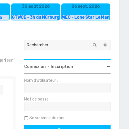
30 août 2026
06 sept. 2026
ka
GTWCE - 3h du Nürburgring
WEC - Lone Star Le Mans
Rechercher
Recherche
age
1
sur
1
Connexion
•
Inscription
Nom d’utilisateur :
Citation
Mot de passe :
Se souvenir de moi