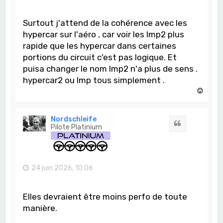
Surtout j'attend de la cohérence avec les
hypercar sur l'aéro , car voir les lmp2 plus
rapide que les hypercar dans certaines
portions du circuit c'est pas logique. Et
puisa changer le nom lmp2 n'a plus de sens .
hypercar2 ou lmp tous simplement .
H
a
u
t
Nordschleife
Citation
Pilote Platinium
24 juin 2026, 10:06
Elles devraient être moins perfo de toute
manière.