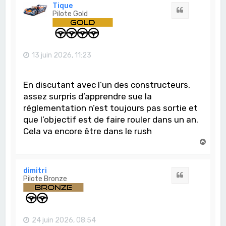
t
Tique
Citation
Pilote Gold
13 juin 2026, 11:23
En discutant avec l’un des constructeurs,
assez surpris d’apprendre sue la
réglementation n’est toujours pas sortie et
que l’objectif est de faire rouler dans un an.
Cela va encore être dans le rush
H
a
u
t
dimitri
Citation
Pilote Bronze
24 juin 2026, 08:54