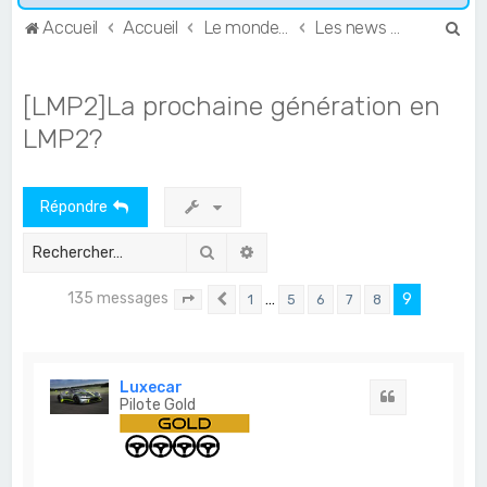
R
Accueil
Accueil
Le monde de l'Endurance et du GT
Les news du GT et de l'Endurance
e
c
[LMP2]La prochaine génération en
h
LMP2?
e
r
Répondre
c
h
Rechercher
Recherche avancée
e
135 messages
r
…
9
1
5
6
7
8
Page
9
Précédent
sur
9
Luxecar
Citation
Pilote Gold