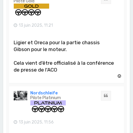
Pilote Gold
13 juin 2025, 11:21
Ligier et Oreca pour la partie chassis
Gibson pour le moteur.
Cela vient d'être officialisé à la conférence
de presse de l'ACO
H
a
u
t
Nordschleife
Citation
Pilote Platinium
13 juin 2025, 11:56