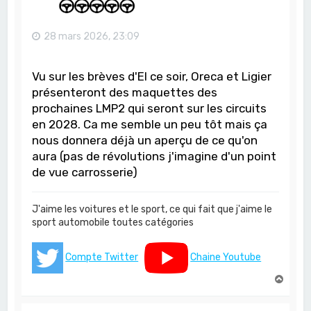
28 mars 2026, 23:09
Vu sur les brèves d'EI ce soir, Oreca et Ligier
présenteront des maquettes des
prochaines LMP2 qui seront sur les circuits
en 2028. Ca me semble un peu tôt mais ça
nous donnera déjà un aperçu de ce qu'on
aura (pas de révolutions j'imagine d'un point
de vue carrosserie)
J'aime les voitures et le sport, ce qui fait que j'aime le
sport automobile toutes catégories
Compte Twitter
Chaine Youtube
H
a
u