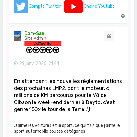
Compte Twitter
Chaine Youtube
H
a
u
t
Dom-San
Citation
Site Admin
29 janv. 2026, 21:44
En attendant les nouvelles réglementations
des prochaines LMP2, dont le moteur, 6
millions de KM parcourus pour le V8 de
Gibson le week-end dernier à Dayto, c'est
genre 150x le tour de la Terre :')
J'aime les voitures et le sport, ce qui fait que j'aime le
sport automobile toutes catégories