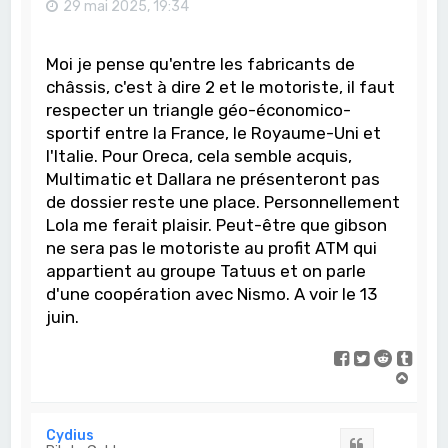
29 mai 2025, 19:34
Moi je pense qu'entre les fabricants de
châssis, c'est à dire 2 et le motoriste, il faut
respecter un triangle géo-économico-
sportif entre la France, le Royaume-Uni et
l'Italie. Pour Oreca, cela semble acquis,
Multimatic et Dallara ne présenteront pas
de dossier reste une place. Personnellement
Lola me ferait plaisir. Peut-être que gibson
ne sera pas le motoriste au profit ATM qui
appartient au groupe Tatuus et on parle
d'une coopération avec Nismo. A voir le 13
juin.
H
a
u
t
Cydius
Citation