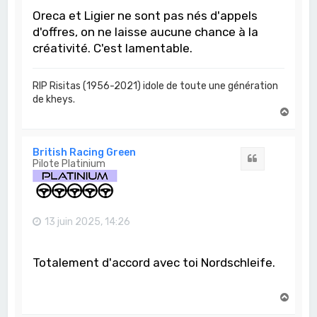
Oreca et Ligier ne sont pas nés d'appels
d'offres, on ne laisse aucune chance à la
créativité. C'est lamentable.
RIP Risitas (1956-2021) idole de toute une génération
de kheys.
H
a
u
t
British Racing Green
Citation
Pilote Platinium
13 juin 2025, 14:26
Totalement d'accord avec toi Nordschleife.
H
a