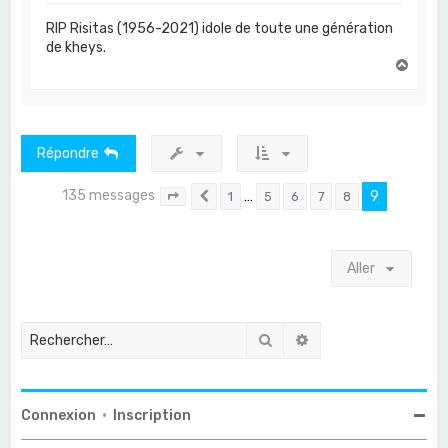
RIP Risitas (1956-2021) idole de toute une génération
de kheys.
H
a
u
t
Répondre
135 messages
…
9
1
5
6
7
8
Page
9
Précédent
sur
9
Aller
Rechercher
Recherche avancée
Connexion
•
Inscription