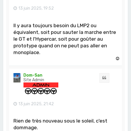
13 juin 2025, 19:52
Il y aura toujours besoin du LMP2 ou
équivalent, soit pour sauter la marche entre
le GT et l'Hypercar, soit pour goûter au
prototype quand on ne peut pas aller en
monoplace.
H
a
u
t
Dom-San
Citation
Site Admin
13 juin 2025, 21:42
Rien de très nouveau sous le soleil, c'est
dommage.