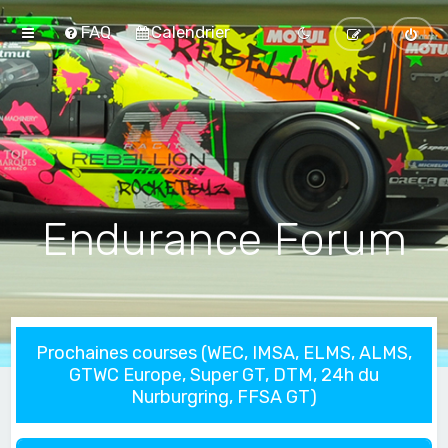
FAQ
Calendrier
Endurance Forum
Prochaines courses (WEC, IMSA, ELMS, ALMS,
GTWC Europe, Super GT, DTM, 24h du
Nurburgring, FFSA GT)