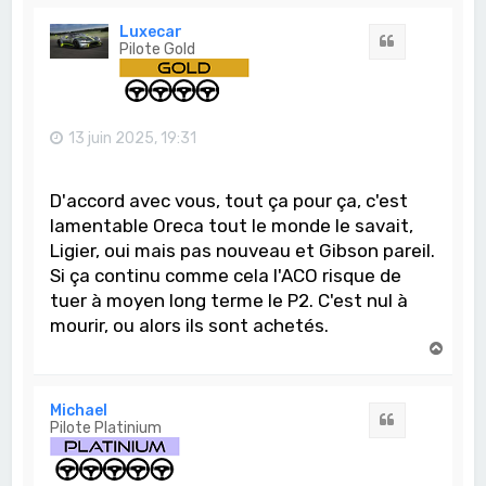
u
t
Luxecar
Citation
Pilote Gold
13 juin 2025, 19:31
D'accord avec vous, tout ça pour ça, c'est
lamentable Oreca tout le monde le savait,
Ligier, oui mais pas nouveau et Gibson pareil.
Si ça continu comme cela l'ACO risque de
tuer à moyen long terme le P2. C'est nul à
mourir, ou alors ils sont achetés.
H
a
u
t
Michael
Citation
Pilote Platinium