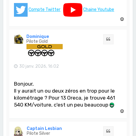
Compte Twitter
Chaine Youtube
H
a
u
t
Dominique
Citation
Pilote Gold
30 janv. 2026, 16:02
Bonjour,
Il y aurait un ou deux zéros en trop pour le
kilométrage ? Pour 13 Oreca, je trouve 461
540 KM/voiture, c'est un peu beaucoup
H
a
u
t
Captain Lesbian
Citation
Pilote Silver