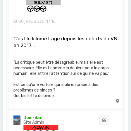
30 janv. 2026, 17:16
C'est le kilométrage depuis les débuts du V8
en 2017...
"La critique peut être désagréable, mais elle est
nécessaire. Elle est comme la douleur pour le corps
humain : elle attire l’attention sur ce qui ne va pas."
Est ce qu'une voiture qui roule en crabe a des
problèmes de pinces ?
Oui, biellette de pince...
H
a
u
t
Dom-San
Citation
Site Admin