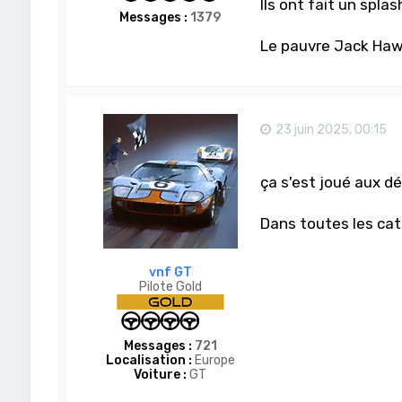
Ils ont fait un spl
Messages :
1379
Le pauvre Jack Hawk
23 juin 2025, 00:15
ça s'est joué aux dés
Dans toutes les caté
vnf GT
Pilote Gold
Messages :
721
Localisation :
Europe
Voiture :
GT