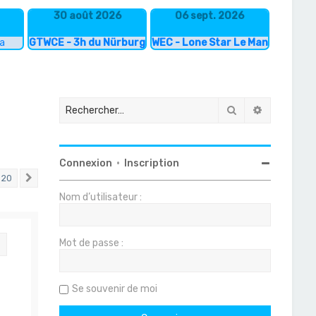
30 août 2026
06 sept. 2026
ka
GTWCE - 3h du Nürburgring
WEC - Lone Star Le Mans
Rechercher
Recherche
Connexion
•
Inscription
20
Suivant
Nom d’utilisateur :
Mot de passe :
Citation
Se souvenir de moi