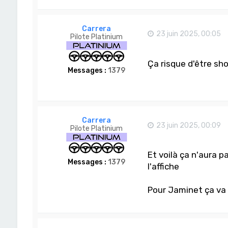
Carrera
23 juin 2025, 00:05
Pilote Platinium
Ça risque d'être sh
Messages :
1379
Carrera
23 juin 2025, 00:09
Pilote Platinium
Et voilà ça n'aura p
Messages :
1379
l'affiche
Pour Jaminet ça va 