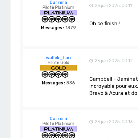
Carrera
23 juin 2025, 00:11
Pilote Platinium
Oh ce finish !
Messages :
1379
wollek_fan
23 juin 2025, 00:12
Pilote Gold
Campbell - Jaminet 
Messages :
836
incroyable pour eux
Bravo à Acura et d
Carrera
23 juin 2025, 00:13
Pilote Platinium