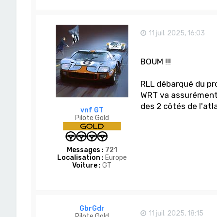
11 juil. 2025, 16:03
BOUM !!!
RLL débarqué du pr
WRT va assurément 
des 2 côtés de l'at
vnf GT
Pilote Gold
Messages :
721
Localisation :
Europe
Voiture :
GT
GbrGdr
11 juil. 2025, 18:15
Pilote Gold