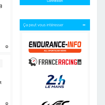
Ça peut vous intéresser
H
a
u
t
Citation
t
H