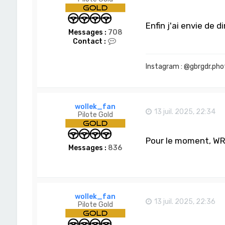
Enfin j'ai envie de 
Messages :
708
C
Contact :
o
n
t
Instagram : @gbrgdr.pho
a
c
t
e
r
wollek_fan
13 juil. 2025, 22:34
G
Pilote Gold
b
r
G
Pour le moment, WRT
d
Messages :
836
r
wollek_fan
13 juil. 2025, 22:36
Pilote Gold