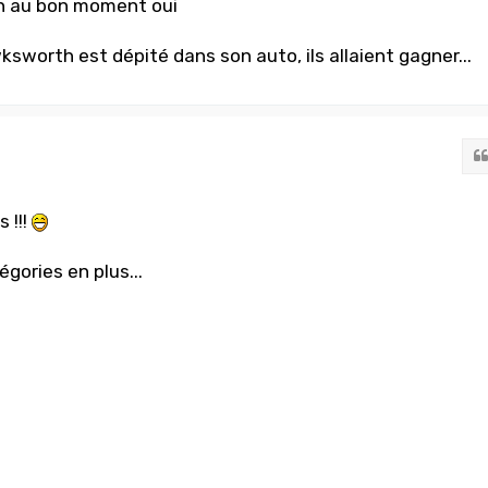
ash au bon moment oui
sworth est dépité dans son auto, ils allaient gagner...
 !!!
gories en plus...