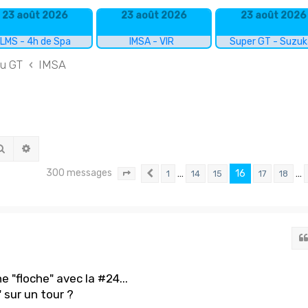
23 août 2026
23 août 2026
23 août 2026
LMS - 4h de Spa
IMSA - VIR
Super GT - Suzu
du GT
IMSA
Rechercher
Recherche avancée
300 messages
…
16
…
1
14
15
17
18
Page
16
Précédent
sur
20
e "floche" avec la #24...
" sur un tour ?