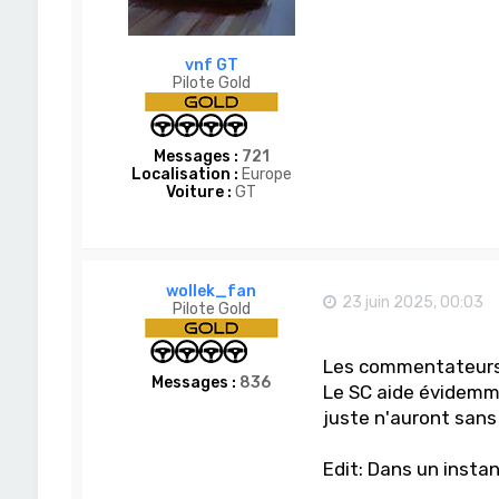
vnf GT
Pilote Gold
Messages :
721
Localisation :
Europe
Voiture :
GT
wollek_fan
23 juin 2025, 00:03
Pilote Gold
Les commentateurs 
Messages :
836
Le SC aide évidemm
juste n'auront sans 
Edit: Dans un instant