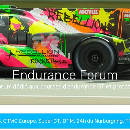
Endurance Forum
orum dédié aux courses d'endurance GT et proto
, GTWC Europe, Super GT, DTM, 24h du Nurburgring, 