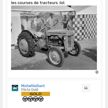
les courses de tracteurs :lol:
H
a
u
t
MichelVaillant
Citation
Pilote Gold