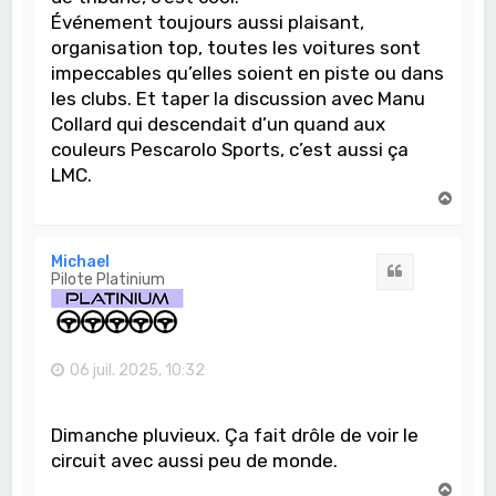
Événement toujours aussi plaisant,
organisation top, toutes les voitures sont
impeccables qu’elles soient en piste ou dans
les clubs. Et taper la discussion avec Manu
Collard qui descendait d’un quand aux
couleurs Pescarolo Sports, c’est aussi ça
LMC.
H
a
u
t
Michael
Citation
Pilote Platinium
06 juil. 2025, 10:32
Dimanche pluvieux. Ça fait drôle de voir le
circuit avec aussi peu de monde.
H