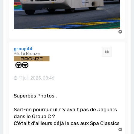
H
a
u
t
group44
Citation
Pilote Bronze
11 juil. 2025, 08:46
Superbes Photos .
Sait-on pourquoi il n'y avait pas de Jaguars
dans le Group C ?
C'était d'ailleurs déjà le cas aux Spa Classics
H