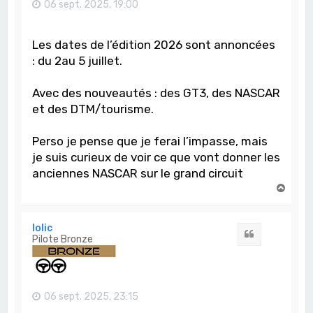
06 sept. 2025, 19:00
Les dates de l’édition 2026 sont annoncées
: du 2au 5 juillet.
Avec des nouveautés : des GT3, des NASCAR
et des DTM/tourisme.
Perso je pense que je ferai l’impasse, mais
je suis curieux de voir ce que vont donner les
anciennes NASCAR sur le grand circuit
H
a
u
t
lolic
Citation
Pilote Bronze
06 sept. 2025, 23:15