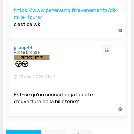
https://www.peterauto.fr/evenements/dix-
mille-tours/
c'est ce wk
H
a
u
t
group44
Citation
Pilote Bronze
12 nov. 2025, 11:27
Est-ce qu'on connait déjà la date
d'ouverture de la billeterie?
H
a
u
t