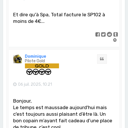
Et dire qu'à Spa, Total facture le SP102 à
moins de 4€...
H
a
u
t
Dominique
Citation
Pilote Gold
06 juil. 2025, 10:21
Bonjour,
Le temps est maussade aujourd'hui mais
c'est toujours aussi plaisant d’être là. Un
bon copain m’ayant fait cadeau d’une place
de tribune, c’est cool.