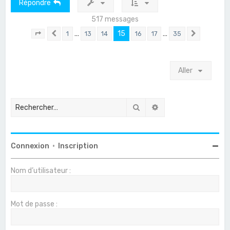
Répondre
517 messages
…
15
…
1
13
14
16
17
35
Page
15
Précédent
sur
35
Suivant
Aller
Rechercher
Recherche avancée
Connexion
•
Inscription
Nom d’utilisateur :
Mot de passe :