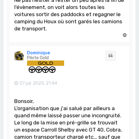
l'évènement, on voit alors toutes les
voitures sortir des paddocks et regagner le
camping du Houx où sont garés les camions
de transport.
H
a
u
t
Dominique
Citation
Pilote Gold
07 juil. 2025, 21:44
Bonsoir,
L'organisation que j'ai salué par ailleurs a
quand même laissé passer une incongruité.
Le long de la mise en pré-grille se trouvait
un espace Carroll Shelby avec GT 40, Cobra,
camion transporteur chargé etc... sauf que