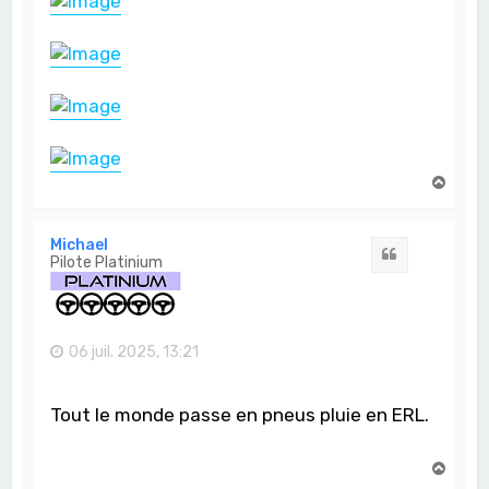
H
a
u
t
Michael
Citation
Pilote Platinium
06 juil. 2025, 13:21
Tout le monde passe en pneus pluie en ERL.
H
a