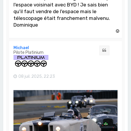
l'espace voisinait avec BYD ! Je sais bien
qu'il faut vendre de l'espace mais le
télescopage était franchement malvenu.
Dominique
H
a
u
t
Michael
Citation
Pilote Platinium
08 juil. 2025, 22:23