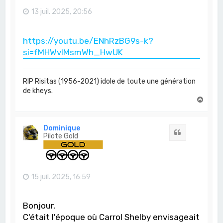
13 juil. 2025, 20:56
https://youtu.be/ENhRzBG9s-k?
si=fMHWvIMsmWh_HwUK
RIP Risitas (1956-2021) idole de toute une génération
de kheys.
H
a
u
t
Dominique
Citation
Pilote Gold
15 juil. 2025, 16:59
Bonjour,
C'était l'époque où Carrol Shelby envisageait