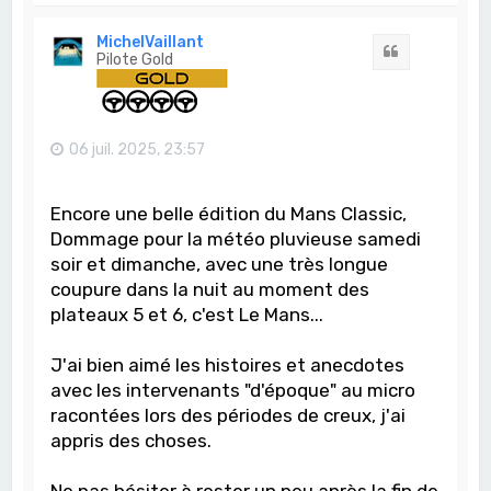
u
t
MichelVaillant
Citation
Pilote Gold
06 juil. 2025, 23:57
Encore une belle édition du Mans Classic,
Dommage pour la météo pluvieuse samedi
soir et dimanche, avec une très longue
coupure dans la nuit au moment des
plateaux 5 et 6, c'est Le Mans...
J'ai bien aimé les histoires et anecdotes
avec les intervenants "d'époque" au micro
racontées lors des périodes de creux, j'ai
appris des choses.
Ne pas hésiter à rester un peu après la fin de