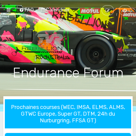
FAQ
Calendrier
Endurance Forum
Prochaines courses (WEC, IMSA, ELMS, ALMS,
GTWC Europe, Super GT, DTM, 24h du
Nurburgring, FFSA GT)