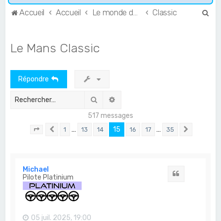
R
Accueil
Accueil
Le monde de l'Endurance et du GT
Classic
e
c
Le Mans Classic
h
e
Répondre
r
c
Rechercher
Recherche avancée
h
517 messages
e
…
15
…
1
13
14
16
17
35
Page
15
Précédent
sur
35
Suivant
r
Michael
Citation
Pilote Platinium
05 juil. 2025, 19:00