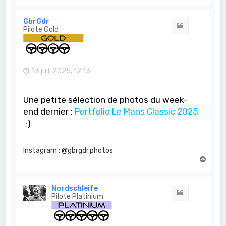
a
u
t
GbrGdr
Citation
Pilote Gold
13 juil. 2025, 12:13
Une petite sélection de photos du week-
end dernier :
Portfolio Le Mans Classic 2025
;)
Instagram : @gbrgdr.photos
H
a
u
t
Nordschleife
Citation
Pilote Platinium