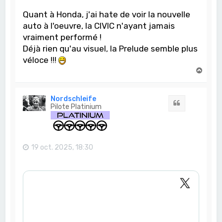
Quant à Honda, j'ai hate de voir la nouvelle
auto à l'oeuvre, la CIVIC n'ayant jamais
vraiment performé !
Déjà rien qu'au visuel, la Prelude semble plus
véloce !!!
H
a
u
t
Nordschleife
Citation
Pilote Platinium
19 oct. 2025, 18:30