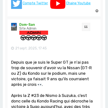
Compte Twitter
Chaine Youtube
H
a
u
t
Dom-San
Citation
Site Admin
21 sept. 2025, 17:45
Depuis que je suis le Super GT je n'ai pas
trop de souvenir d'avoir vu la Nissan (GT-R
ou Z) du Kondo sur le podium, mais une
victoire, ça faisait 9 ans qu'ils courraient
après je crois
.
Après la Z #23 de Nismo à Suzuka, c'est
donc celle du Kondo Racing qui décroche la
victoire à Sugo aujourd'hui, avec des très