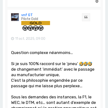
H
a
u
t
vnf GT
Citation
Pilote Gold
11 oct. 2025, 09:00
Question complexe néanmoins…
Si je suis 100% raccord sur le ‘pneu’
de changement ‘immédiat’ avec le passage
au manufacturier unique,
C’est la philosophie engendrée par ce
passage qui me laisse plus perplexe…
Sous les demandes des instances, la F1, le
WEC, le DTM, etc… sont autant d’exemple de