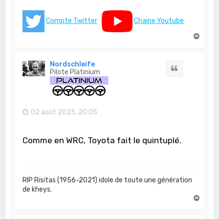
Compte Twitter
Chaine Youtube
H
a
u
t
Nordschleife
Citation
Pilote Platinium
02 août 2025, 20:05
Comme en WRC, Toyota fait le quintuplé.
RIP Risitas (1956-2021) idole de toute une génération
de kheys.
H
a
u