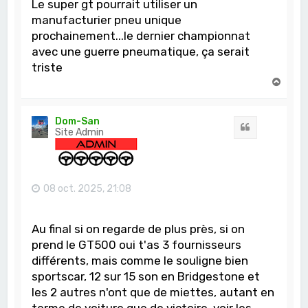
Le super gt pourrait utiliser un
manufacturier pneu unique
prochainement...le dernier championnat
avec une guerre pneumatique, ça serait
triste
H
a
u
t
Dom-San
Citation
Site Admin
08 oct. 2025, 21:08
Au final si on regarde de plus près, si on
prend le GT500 oui t'as 3 fournisseurs
différents, mais comme le souligne bien
sportscar, 12 sur 15 son en Bridgestone et
les 2 autres n'ont que de miettes, autant en
terme de voiture que de victoire, voir les