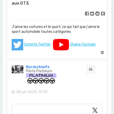
aux GT3.
J'aime les voitures et le sport, ce qui fait que j'aime le
sport automobile toutes catégories
Compte Twitter
Chaine Youtube
H
a
u
t
Nordschleife
Citation
Pilote Platinium
28 juin 2025, 19:39