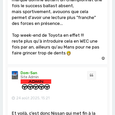
fois le success ballast absent,
mais sportivement, avouons que cela
permet d'avoir une lecture plus "franche"
des forces en présence...
Top week-end de Toyota en effet !!!
reste plus qu'à introduire cela en WEC une
fois par an, ailleurs qu'au Mans pour ne pas
faire grincer trop de dents
H
a
u
t
Dom-San
Citation
Site Admin
24 août 2025, 15:21
Et voilà, c'est donc Nissan qui met fin à la