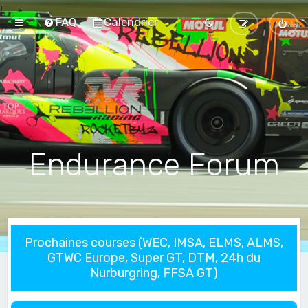
FAQ
Calendrier
Endurance Forum
Prochaines courses (WEC, IMSA, ELMS, ALMS,
GTWC Europe, Super GT, DTM, 24h du
Nurburgring, FFSA GT)