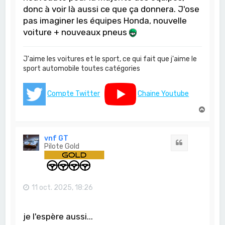
donc à voir là aussi ce que ça donnera. J'ose
pas imaginer les équipes Honda, nouvelle
voiture + nouveaux pneus
J'aime les voitures et le sport, ce qui fait que j'aime le
sport automobile toutes catégories
Compte Twitter
Chaine Youtube
H
a
u
t
vnf GT
Citation
Pilote Gold
11 oct. 2025, 18:26
je l'espère aussi...