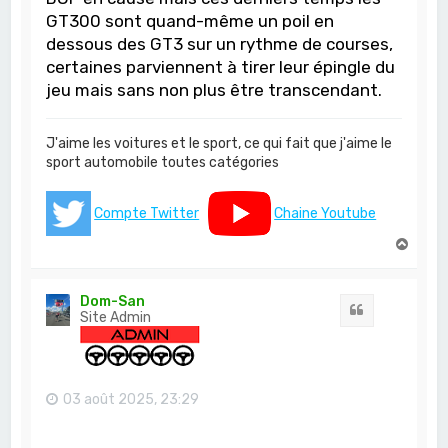
GT300 sont quand-même un poil en
dessous des GT3 sur un rythme de courses,
certaines parviennent à tirer leur épingle du
jeu mais sans non plus être transcendant.
J'aime les voitures et le sport, ce qui fait que j'aime le
sport automobile toutes catégories
Compte Twitter
Chaine Youtube
H
a
u
t
Dom-San
Citation
Site Admin
03 août 2025, 23:29