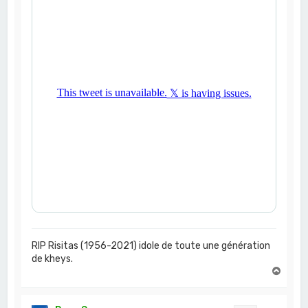
RIP Risitas (1956-2021) idole de toute une génération
de kheys.
H
a
u
t