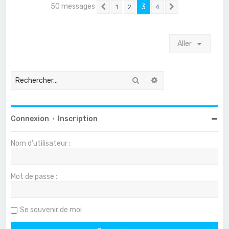
50 messages
3
1
2
4
Précédent
Suivant
Aller
Rechercher
Recherche avancée
Connexion
•
Inscription
Nom d’utilisateur :
Mot de passe :
Se souvenir de moi