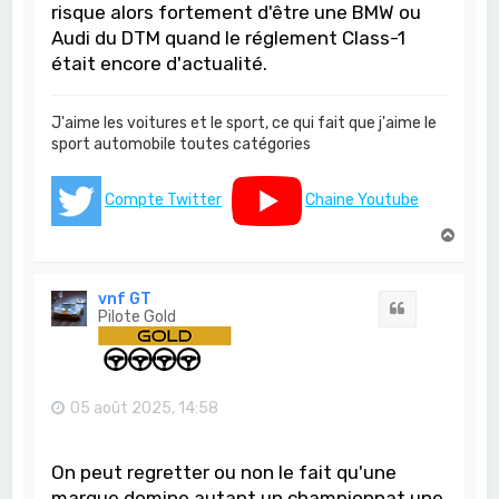
risque alors fortement d'être une BMW ou
Audi du DTM quand le réglement Class-1
était encore d'actualité.
J'aime les voitures et le sport, ce qui fait que j'aime le
sport automobile toutes catégories
Compte Twitter
Chaine Youtube
H
a
u
t
vnf GT
Citation
Pilote Gold
05 août 2025, 14:58
On peut regretter ou non le fait qu'une
marque domine autant un championnat une