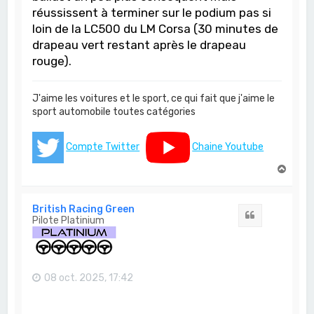
réussissent à terminer sur le podium pas si
loin de la LC500 du LM Corsa (30 minutes de
drapeau vert restant après le drapeau
rouge).
J'aime les voitures et le sport, ce qui fait que j'aime le
sport automobile toutes catégories
Compte Twitter
Chaine Youtube
H
a
u
t
British Racing Green
Citation
Pilote Platinium
08 oct. 2025, 17:42