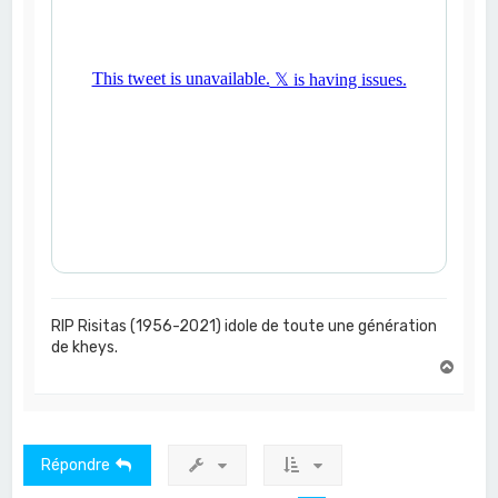
RIP Risitas (1956-2021) idole de toute une génération
de kheys.
H
a
u
t
Répondre