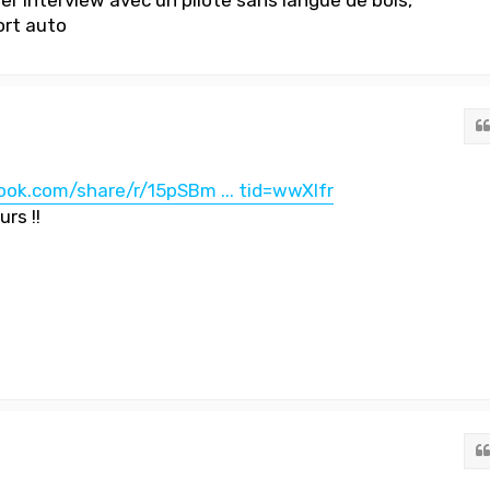
ort auto
ok.com/share/r/15pSBm ... tid=wwXIfr
rs !!