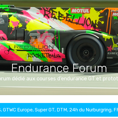
Endurance Forum
orum dédié aux courses d'endurance GT et proto
, GTWC Europe, Super GT, DTM, 24h du Nurburgring, 