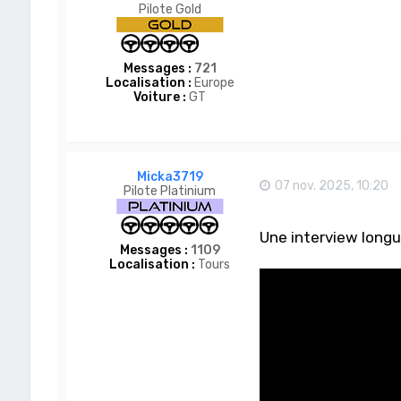
Pilote Gold
Messages :
721
Localisation :
Europe
Voiture :
GT
Micka3719
07 nov. 2025, 10:20
Pilote Platinium
Une interview longu
Messages :
1109
Localisation :
Tours