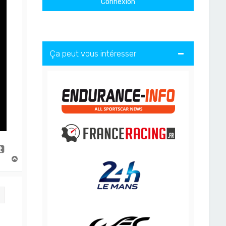
Ça peut vous intéresser
H
a
u
t
Citation