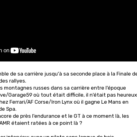
emble de sa carrière jusqu'à sa seconde place à la Finale d
es rallyes.
les montagnes russes dans sa carrière entre l'époque
e/Garage59 où tout était difficile, il n'était pas heureux
hez Ferrari/AF Corse/Iron Lynx où il gagne Le Mans en
de Spa.
ncore de près l'endurance et le GT à ce moment là, les
MR étaient ratées à ce point là ?
er interview avec un pilote sans langue de bois,