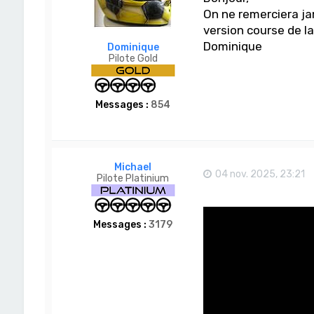
On ne remerciera jam
version course de la
Dominique
Dominique
Pilote Gold
Messages :
854
Michael
04 nov. 2025, 23:21
Pilote Platinium
Messages :
3179