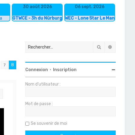
30 août 2026
06 sept. 2026
ka
GTWCE - 3h du Nürburgring
WEC - Lone Star Le Mans
Rechercher
Recherche
8
7
Connexion
•
Inscription
Nom d’utilisateur :
Citation
Mot de passe :
Se souvenir de moi