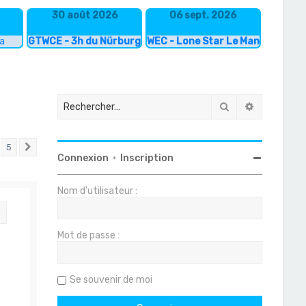
30 août 2026
06 sept. 2026
ka
GTWCE - 3h du Nürburgring
WEC - Lone Star Le Mans
Rechercher
Recherche
5
Suivant
Connexion
•
Inscription
Nom d’utilisateur :
Citation
Mot de passe :
Se souvenir de moi