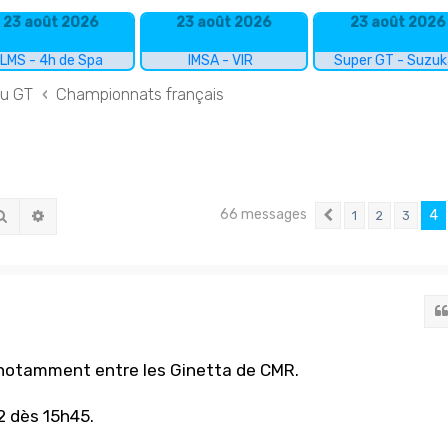
23 août 2026
23 août 2026
23 août 2026
LMS - 4h de Spa
IMSA - VIR
Super GT - Suzu
du GT
Championnats français
66 messages
Rechercher
Recherche avancée
4
1
2
3
Précédent
, notamment entre les Ginetta de CMR.
2 dès 15h45.