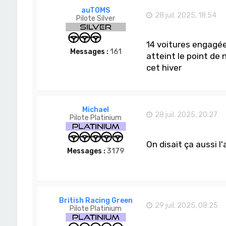
auTOMS
28 juil. 2025, 18:54
Pilote Silver
14 voitures engagées
Messages :
161
atteint le point de
cet hiver
Michael
28 juil. 2025, 20:27
Pilote Platinium
On disait ça aussi l
Messages :
3179
British Racing Green
29 juil. 2025, 08:25
Pilote Platinium