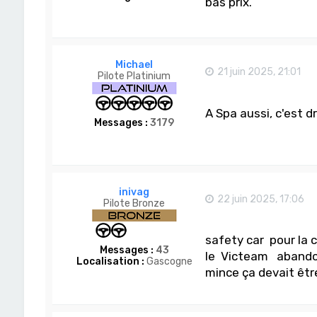
bas prix.
Michael
21 juin 2025, 21:01
Pilote Platinium
A Spa aussi, c'est 
Messages :
3179
inivag
22 juin 2025, 17:06
Pilote Bronze
safety car pour la 
Messages :
43
le Victeam abandon 
Localisation :
Gascogne
mince ça devait ê