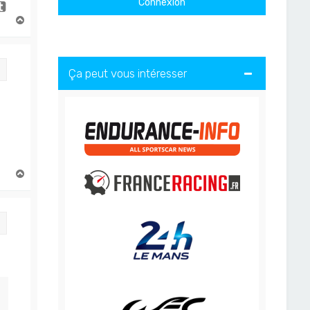
H
a
u
t
Citation
Ça peut vous intéresser
H
a
u
t
Citation