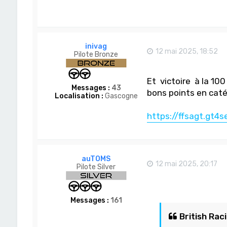
inivag
12 mai 2025, 18:52
Pilote Bronze
Et victoire à la 10
Messages :
43
bons points en cat
Localisation :
Gascogne
https://ffsagt.gt4s
auTOMS
12 mai 2025, 20:17
Pilote Silver
Messages :
161
British Raci