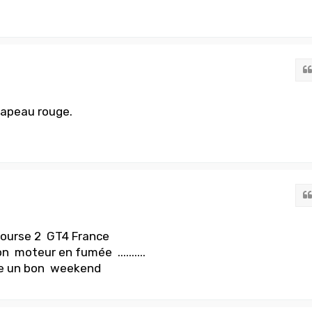
drapeau rouge.
course 2 GT4 France
moteur en fumée ..........
tre un bon weekend