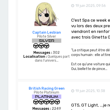
19 juin 2025, 09:56
C'est Spa ce week 
vu lors des deux pr
viendront en renfort
Captain Lesbian
Pilote Silver
avec trois Ginetta
"La critique peut être dé
Messages :
302
corps humain : elle attire
Localisation :
Quelques part
dans l'univers...
Est ce qu'une voiture qu
Oui, biellette de pince...
British Racing Green
19 juin 2025, 10:38
Pilote Platinium
GT5, GT Light, ...je
Messages :
2249