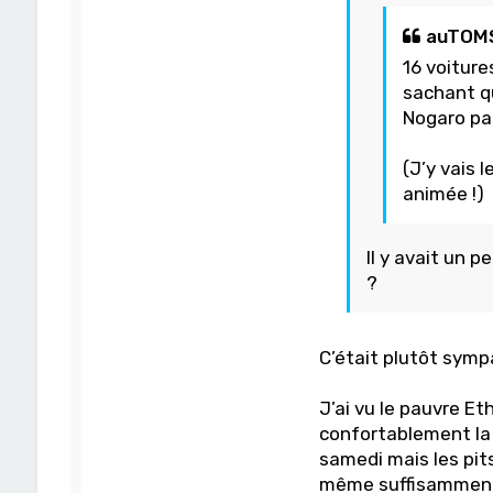
auTOMS 
16 voiture
sachant qu
Nogaro par
(J’y vais 
animée !)
Il y avait un 
?
C’était plutôt sym
J’ai vu le pauvre Et
confortablement la 
samedi mais les pit
même suffisamment