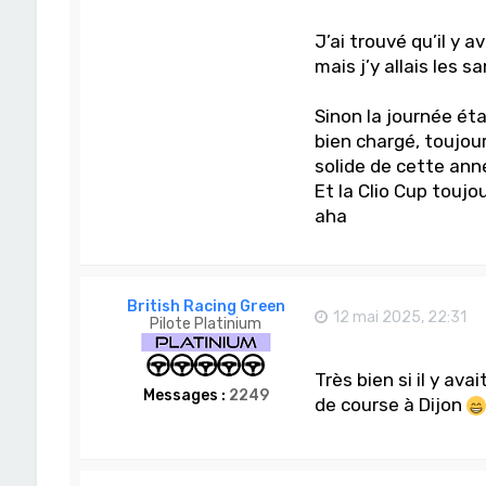
J’ai trouvé qu’il y 
mais j’y allais les 
Sinon la journée ét
bien chargé, toujour
solide de cette anné
Et la Clio Cup toujo
aha
British Racing Green
12 mai 2025, 22:31
Pilote Platinium
Très bien si il y a
Messages :
2249
de course à Dijon