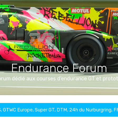
Endurance Forum
orum dédié aux courses d'endurance GT et proto
, GTWC Europe, Super GT, DTM, 24h du Nurburgring, 