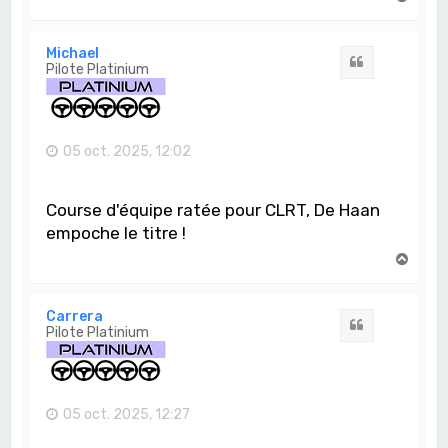
a
u
t
Michael
Citation
Pilote Platinium
05 oct. 2025, 12:02
Course d'équipe ratée pour CLRT, De Haan
empoche le titre !
H
a
u
t
Carrera
Citation
Pilote Platinium
05 oct. 2025, 12:27