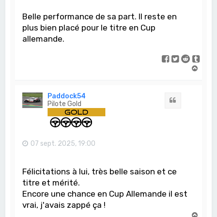
Belle performance de sa part. Il reste en
plus bien placé pour le titre en Cup
allemande.
H
a
u
t
Paddock54
Citation
Pilote Gold
07 sept. 2025, 19:00
Félicitations à lui, très belle saison et ce
titre et mérité.
Encore une chance en Cup Allemande il est
vrai, j'avais zappé ça !
H