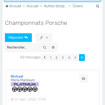
R
Accueil
Accueil
Autres disciplines
Divers
e
c
Championnats Porsche
h
e
Répondre
r
c
Rechercher
Recherche avancée
h
82 messages
6
1
2
3
4
5
e
Précédent
r
Michael
Citation
Pilote Platinium
07 sept. 2025, 17:49