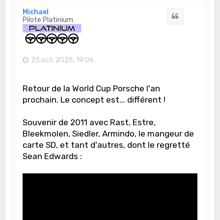
u
t
Michael
Citation
Pilote Platinium
23 oct. 2025, 19:06
Retour de la World Cup Porsche l'an
prochain. Le concept est... différent !
Souvenir de 2011 avec Rast, Estre,
Bleekmolen, Siedler, Armindo, le mangeur de
carte SD, et tant d'autres, dont le regretté
Sean Edwards :