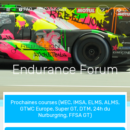
FAQ
Calendrier
Endurance Forum
Prochaines courses (WEC, IMSA, ELMS, ALMS,
GTWC Europe, Super GT, DTM, 24h du
Nurburgring, FFSA GT)