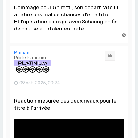
Dommage pour Ghiretti, son départ raté lui
a retiré pas mal de chances d'être titré
Et l'opération blocage avec Schuring en fin
de course a totalement raté...
H
a
u
t
Michael
Citation
Pilote Platinium
09 oct. 2025, 00:24
Réaction mesurée des deux rivaux pour le
titre à l'arrivée :