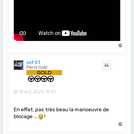
H
a
u
t
vnf GT
Citation
Pilote Gold
10 oct. 2025, 16:01
En effet, pas très beau la manoeuvre de
blocage ...
!
H
a