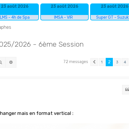
23 août 2026
23 août 2026
23 août 2026
LMS - 4h de Spa
IMSA - VIR
Super GT - Suzu
raphes
25/2026 - 6ème Session
72 messages
Rechercher
Recherche avancée
2
1
3
4
Précédent
changer mais en format vertical :