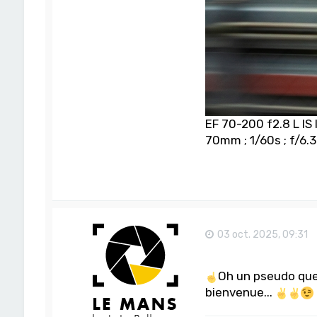
EF 70-200 f2.8 L IS 
70mm ; 1/60s ; f/6.3
03 oct. 2025, 09:31
Oh un pseudo que 
bienvenue...