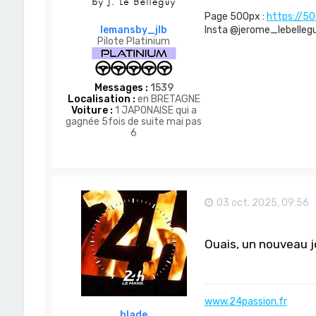
Page 500px :
https://5
Insta @jerome_lebelleguy
lemansby_jlb
Pilote Platinium
Messages :
1539
Localisation :
en BRETAGNE
Voiture :
1 JAPONAISE qui a
gagnée 5fois de suite mai pas
6
03 oct. 2025, 09:56
Ouais, un nouveau 
www.24passion.fr
blade