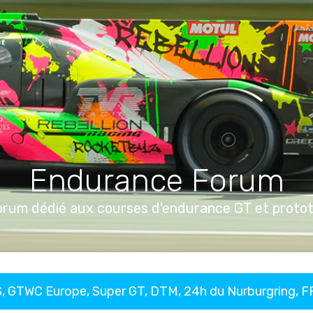
Endurance Forum
orum dédié aux courses d'endurance GT et proto
, GTWC Europe, Super GT, DTM, 24h du Nurburgring, 