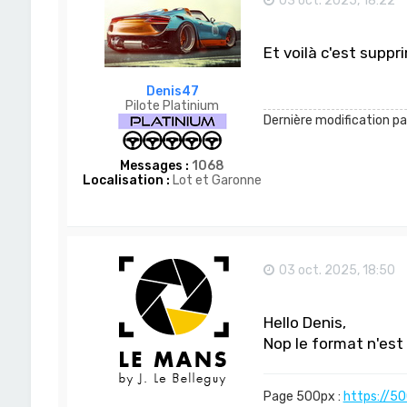
03 oct. 2025, 18:22
Et voilà c'est suppri
Denis47
Pilote Platinium
Dernière modification p
Messages :
1068
Localisation :
Lot et Garonne
03 oct. 2025, 18:50
Hello Denis,
Nop le format n'est 
Page 500px :
https://5