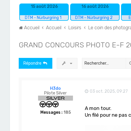
15 août 2026
16 août 2026
DTM - Nürburgring 1
DTM - Nürburgring 2
E
Accueil
Accueil
Loisirs
Le coin des photog
GRAND CONCOURS PHOTO E-F 20
Répondre
H3do
03 oct. 2025, 09:27
Pilote Silver
A mon tour.
Messages :
185
Un filé pour ne pas 