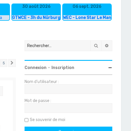
30 août 2026
06 sept. 2026
ka
GTWCE - 3h du Nürburgring
WEC - Lone Star Le Mans
Rechercher
Recherche
5
Suivant
Connexion
•
Inscription
Nom d’utilisateur :
Citation
Mot de passe :
Se souvenir de moi