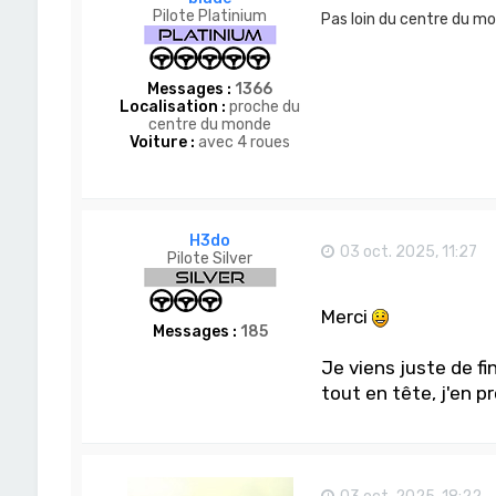
Pilote Platinium
Pas loin du centre du m
Messages :
1366
Localisation :
proche du
centre du monde
Voiture :
avec 4 roues
H3do
03 oct. 2025, 11:27
Pilote Silver
Merci
Messages :
185
Je viens juste de fi
tout en tête, j'en p