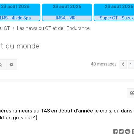
23 août 2026
23 août 2026
23 août 2026
LMS - 4h de Spa
IMSA - VIR
Super GT - Suzu
du GT
Les news du GT et de l'Endurance
ut du monde
40 messages
Rechercher
Recherche avancée
1
Pr
ières rumeurs au TAS en début d'année je crois, où dans
t un gros oui :')