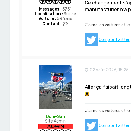
Ce changement s'app
manufacturier n'a p
Messages :
5751
Localisation :
Suisse
Voiture :
GR Yaris
C
Contact :
J'aime les voitures et le
o
n
t
Compte Twitter
a
c
t
e
r
D
o
02 août 2026, 15:25
m
-
S
Aller ça faisait lon
a
n
J'aime les voitures et le
Dom-San
Site Admin
Compte Twitter