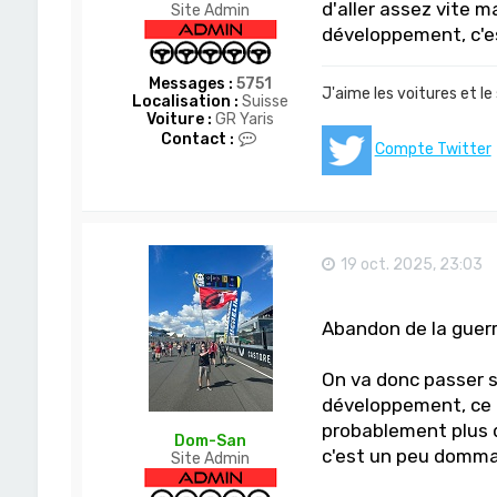
d'aller assez vite m
Site Admin
développement, c'es
Messages :
5751
J'aime les voitures et le
Localisation :
Suisse
Voiture :
GR Yaris
C
Contact :
Compte Twitter
o
n
t
a
c
t
e
19 oct. 2025, 23:03
r
D
o
Abandon de la guer
m
-
S
On va donc passer 
a
n
développement, ce q
probablement plus d
Dom-San
c'est un peu domm
Site Admin