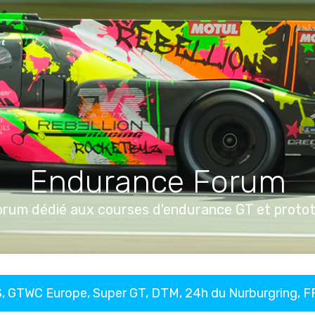
Endurance Forum
orum dédié aux courses d'endurance GT et proto
, GTWC Europe, Super GT, DTM, 24h du Nurburgring, 