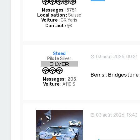
Messages :
5751
Localisation :
Suisse
Voiture :
GR Yaris
C
Contact :
o
n
t
a
c
Steed
t
03 août 2026, 00:21
Pilote Silver
e
r
D
Ben si, Bridgestone
o
Messages :
205
m
Voiture :
A110 S
-
S
a
n
03 août 2026, 13:43