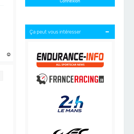
Ça peut vous intéresser
H
a
u
t
Citation