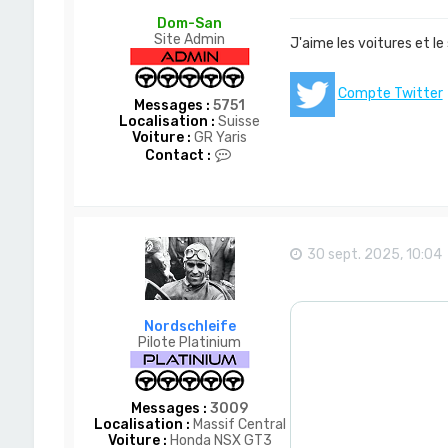
Dom-San
Site Admin
J'aime les voitures et le
Compte Twitter
Messages :
5751
Localisation :
Suisse
Voiture :
GR Yaris
C
Contact :
o
n
t
a
c
t
30 sept. 2025, 10:04
e
r
D
o
Nordschleife
m
Pilote Platinium
-
S
a
n
Messages :
3009
Localisation :
Massif Central
Voiture :
Honda NSX GT3