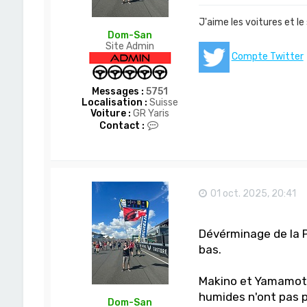
J'aime les voitures et le
Dom-San
Site Admin
Compte Twitter
Messages :
5751
Localisation :
Suisse
Voiture :
GR Yaris
C
Contact :
o
n
t
a
c
t
01 oct. 2025, 20:41
e
r
D
Dévérminage de la P
o
m
bas.
-
S
a
Makino et Yamamoto
n
humides n'ont pas pu
Dom-San