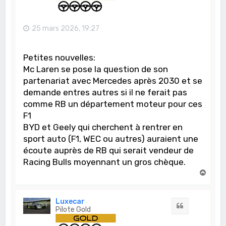
25 mars 2026, 19:27
Petites nouvelles:
Mc Laren se pose la question de son
partenariat avec Mercedes après 2030 et se
demande entres autres si il ne ferait pas
comme RB un département moteur pour ces
F1
BYD et Geely qui cherchent à rentrer en
sport auto (F1, WEC ou autres) auraient une
écoute auprès de RB qui serait vendeur de
Racing Bulls moyennant un gros chèque.
H
a
u
t
Luxecar
Citation
Pilote Gold