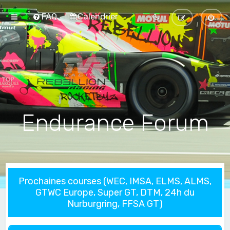
FAQ
Calendrier
Endurance Forum
Prochaines courses (WEC, IMSA, ELMS, ALMS,
GTWC Europe, Super GT, DTM, 24h du
Nurburgring, FFSA GT)