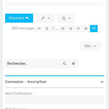
a
u
t
Répondre
283 messages
…
19
1
15
16
17
18
Page
19
Précédent
sur
19
Aller
Rechercher
Recherche avancée
Connexion
•
Inscription
Nom d’utilisateur :