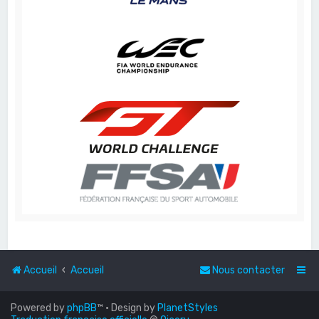
Accueil
Accueil
Nous contacter
Powered by
phpBB
™
• Design by
PlanetStyles