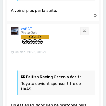
A voir si plus par la suite.
H
a
u
t
vnf GT
Citation
Pilote Gold
05 déc. 2025, 08:39
British Racing Green a écrit :
Toyota devient sponsor titre de
HAAS.
On est en F1, donc rien ne m'étonne plus...