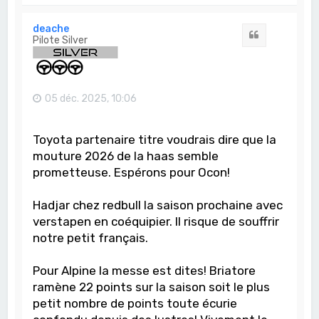
u
t
deache
Citation
Pilote Silver
05 déc. 2025, 10:06
Toyota partenaire titre voudrais dire que la
mouture 2026 de la haas semble
prometteuse. Espérons pour Ocon!
Hadjar chez redbull la saison prochaine avec
verstapen en coéquipier. Il risque de souffrir
notre petit français.
Pour Alpine la messe est dites! Briatore
ramène 22 points sur la saison soit le plus
petit nombre de points toute écurie