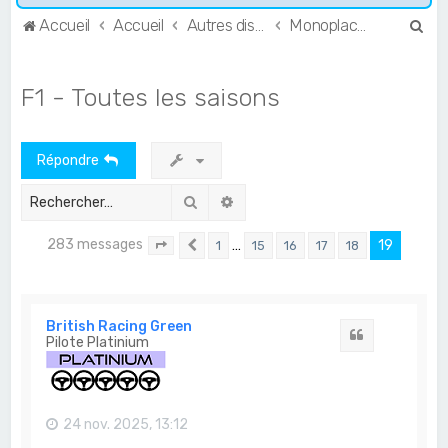
R
Accueil
Accueil
Autres disciplines
Monoplaces
e
c
F1 - Toutes les saisons
h
e
Répondre
r
c
Rechercher
Recherche avancée
h
283 messages
…
19
1
15
16
17
18
e
Page
19
Précédent
sur
19
r
British Racing Green
Citation
Pilote Platinium
24 nov. 2025, 13:12