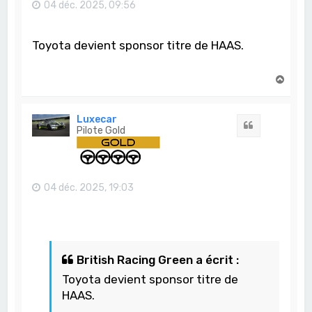
04 déc. 2025, 09:56
Toyota devient sponsor titre de HAAS.
H
a
u
t
Luxecar
Citation
Pilote Gold
04 déc. 2025, 19:03
British Racing Green a écrit :
Toyota devient sponsor titre de
HAAS.