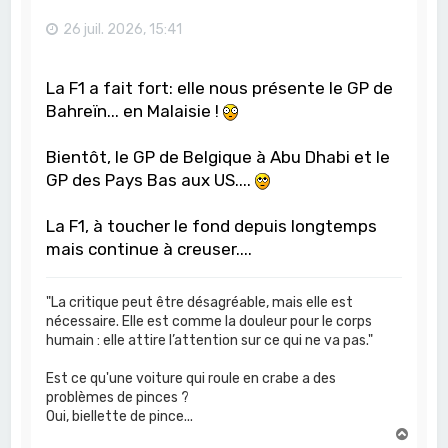
26 juil. 2026, 15:41
La F1 a fait fort: elle nous présente le GP de
Bahreïn... en Malaisie !
Bientôt, le GP de Belgique à Abu Dhabi et le
GP des Pays Bas aux US....
La F1, à toucher le fond depuis longtemps
mais continue à creuser....
"La critique peut être désagréable, mais elle est
nécessaire. Elle est comme la douleur pour le corps
humain : elle attire l’attention sur ce qui ne va pas."
Est ce qu'une voiture qui roule en crabe a des
problèmes de pinces ?
Oui, biellette de pince...
H