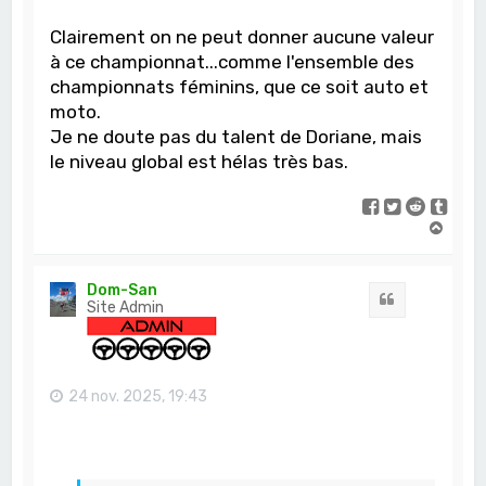
Clairement on ne peut donner aucune valeur
à ce championnat...comme l'ensemble des
championnats féminins, que ce soit auto et
moto.
Je ne doute pas du talent de Doriane, mais
le niveau global est hélas très bas.
H
a
u
t
Dom-San
Citation
Site Admin
24 nov. 2025, 19:43