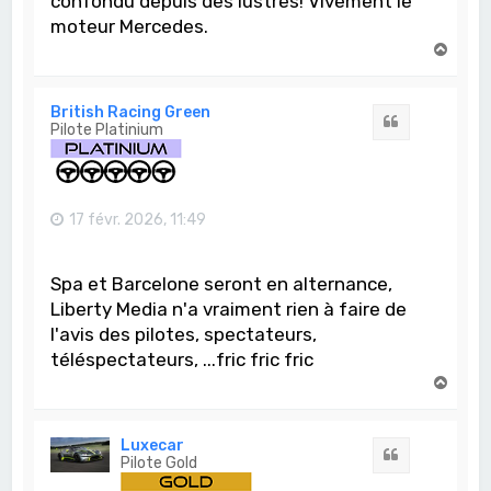
confondu depuis des lustres! Vivement le
moteur Mercedes.
H
a
u
t
British Racing Green
Citation
Pilote Platinium
17 févr. 2026, 11:49
Spa et Barcelone seront en alternance,
Liberty Media n'a vraiment rien à faire de
l'avis des pilotes, spectateurs,
téléspectateurs, ...fric fric fric
H
a
u
t
Luxecar
Citation
Pilote Gold