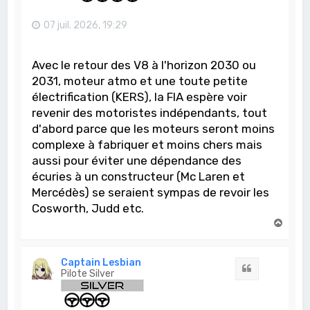
07 juil. 2026, 19:29
Avec le retour des V8 à l'horizon 2030 ou
2031, moteur atmo et une toute petite
électrification (KERS), la FIA espère voir
revenir des motoristes indépendants, tout
d'abord parce que les moteurs seront moins
complexe à fabriquer et moins chers mais
aussi pour éviter une dépendance des
écuries à un constructeur (Mc Laren et
Mercédès) se seraient sympas de revoir les
Cosworth, Judd etc.
H
a
u
t
Captain Lesbian
Citation
Pilote Silver