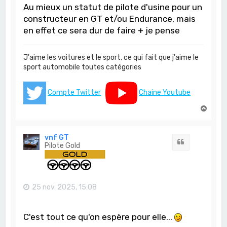
Au mieux un statut de pilote d'usine pour un
constructeur en GT et/ou Endurance, mais
en effet ce sera dur de faire + je pense
J'aime les voitures et le sport, ce qui fait que j'aime le
sport automobile toutes catégories
Compte Twitter
Chaine Youtube
H
a
u
t
vnf GT
Citation
Pilote Gold
25 nov. 2025, 15:08
C'est tout ce qu'on espère pour elle...