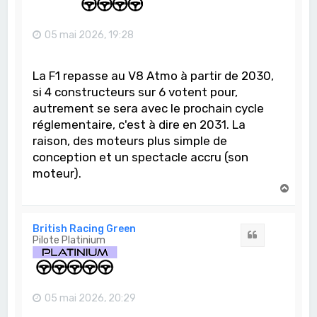
05 mai 2026, 19:28
La F1 repasse au V8 Atmo à partir de 2030,
si 4 constructeurs sur 6 votent pour,
autrement se sera avec le prochain cycle
réglementaire, c'est à dire en 2031. La
raison, des moteurs plus simple de
conception et un spectacle accru (son
moteur).
H
a
u
t
British Racing Green
Citation
Pilote Platinium
05 mai 2026, 20:29