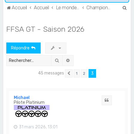
R
Accueil
Accueil
Le monde de l'Endurance et du GT
Championnats français
e
c
FFSA GT - Saison 2026
h
e
Répondre
r
c
Rechercher
Recherche avancée
h
45 messages
3
1
2
e
Précédent
r
Michael
Citation
Pilote Platinium
31 mars 2026, 13:01