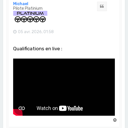
t
Michael
Citation
Pilote Platinium
05 avr. 2026, 01:58
Qualifications en live :
H
a