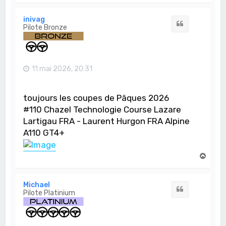
u
t
inivag
Citation
Pilote Bronze
11 mai 2026, 20:31
toujours les coupes de Pâques 2026
#110 Chazel Technologie Course Lazare
Lartigau FRA - Laurent Hurgon FRA Alpine
A110 GT4+
H
a
u
t
Michael
Citation
Pilote Platinium