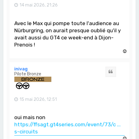
14 mai 2026, 21:26
Avec le Max qui pompe toute l'audience au
Nürburgring, on aurait presque oublié qu'il y
avait aussi du GT4 ce week-end à Dijon-
Prenois !
H
a
u
t
inivag
Citation
Pilote Bronze
15 mai 2026, 12:51
oui mais non
https://ffsagt.gt4series.com/event/73/c ...
s-circuits
H