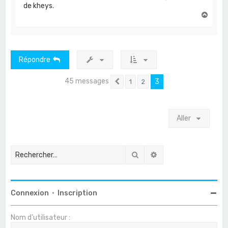
de kheys.
H
a
u
t
Répondre
45 messages
3
1
2
Précédent
Aller
Rechercher
Recherche avancée
Connexion
•
Inscription
Nom d’utilisateur :