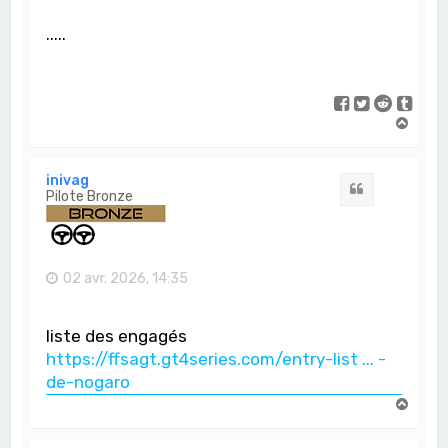
.....
H
a
u
t
inivag
Citation
Pilote Bronze
02 avr. 2026, 14:35
liste des engagés
https://ffsagt.gt4series.com/entry-list ... -
de-nogaro
H
a
u