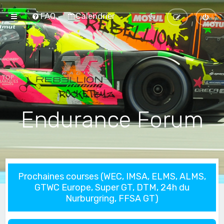
FAQ
Calendrier
Endurance Forum
Prochaines courses (WEC, IMSA, ELMS, ALMS,
GTWC Europe, Super GT, DTM, 24h du
Nurburgring, FFSA GT)