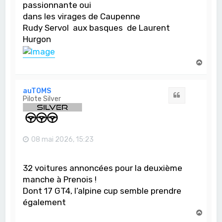
passionnante oui
dans les virages de Caupenne
Rudy Servol aux basques de Laurent
Hurgon
H
a
u
t
auTOMS
Citation
Pilote Silver
08 mai 2026, 15:23
32 voitures annoncées pour la deuxième
manche à Prenois !
Dont 17 GT4, l’alpine cup semble prendre
également
H
a