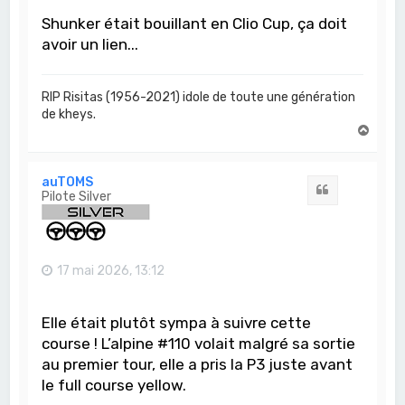
Shunker était bouillant en Clio Cup, ça doit
avoir un lien...
RIP Risitas (1956-2021) idole de toute une génération
de kheys.
H
a
u
t
auTOMS
Citation
Pilote Silver
17 mai 2026, 13:12
Elle était plutôt sympa à suivre cette
course ! L’alpine #110 volait malgré sa sortie
au premier tour, elle a pris la P3 juste avant
le full course yellow.