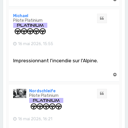
a
u
t
Michael
Citation
Pilote Platinium
16 mai 2026, 15:55
Impressionnant l'incendie sur l'Alpine.
H
a
u
t
Nordschleife
Citation
Pilote Platinium
16 mai 2026, 16:21