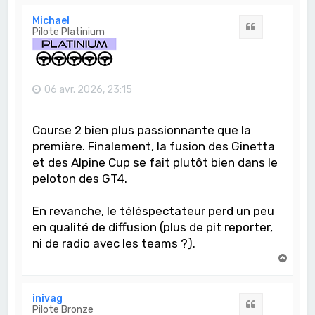
u
t
Michael
Citation
Pilote Platinium
06 avr. 2026, 23:15
Course 2 bien plus passionnante que la
première. Finalement, la fusion des Ginetta
et des Alpine Cup se fait plutôt bien dans le
peloton des GT4.
En revanche, le téléspectateur perd un peu
en qualité de diffusion (plus de pit reporter,
ni de radio avec les teams ?).
H
a
u
t
inivag
Citation
Pilote Bronze