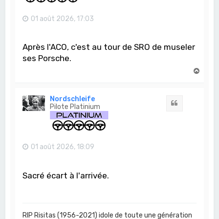
01 août 2026, 17:03
Après l'ACO, c'est au tour de SRO de museler
ses Porsche.
H
a
u
t
Nordschleife
Citation
Pilote Platinium
01 août 2026, 18:09
Sacré écart à l'arrivée.
RIP Risitas (1956-2021) idole de toute une génération