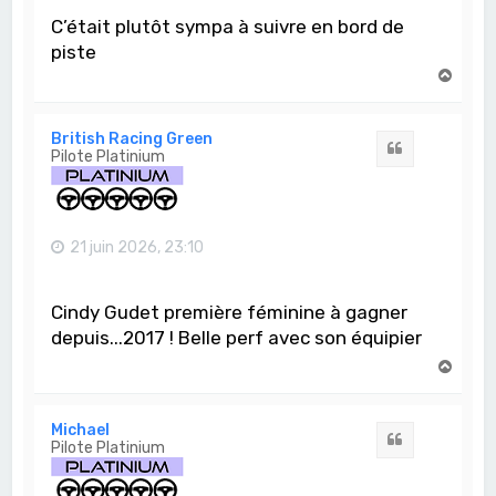
C’était plutôt sympa à suivre en bord de
piste
H
a
u
t
British Racing Green
Citation
Pilote Platinium
21 juin 2026, 23:10
Cindy Gudet première féminine à gagner
depuis...2017 ! Belle perf avec son équipier
H
a
u
t
Michael
Citation
Pilote Platinium