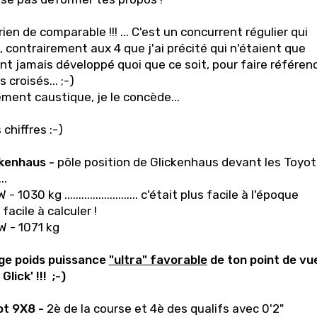
ien de comparable !!! ... C'est un concurrent régulier qui
 contrairement aux 4 que j'ai précité qui n'étaient que
ant jamais développé quoi que ce soit, pour faire référen
croisés... ;-)
ement caustique, je le concède...
chiffres :-)
kenhaus -
pôle position de Glickenhaus devant les Toyo
..
030 kg .......................... c'était plus facile à l'époque
facile à calculer !
W - 1071 kg
ge poids puissance
"ultra" favorable
de ton point de vu
lick' !!! ;-)
ot 9X8 -
2è de la course et 4è des qualifs avec 0'2"