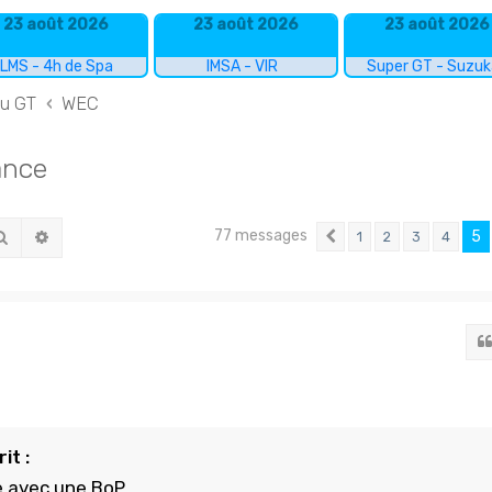
23 août 2026
23 août 2026
23 août 2026
LMS - 4h de Spa
IMSA - VIR
Super GT - Suzu
du GT
WEC
ance
77 messages
Rechercher
Recherche avancée
5
1
2
3
4
Précédent
it :
e avec une BoP.