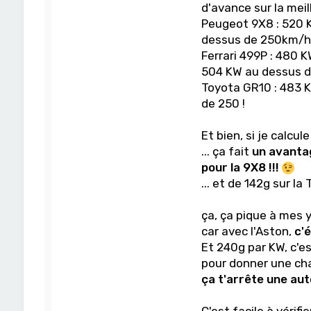
d'avance sur la meill
Peugeot 9X8 : 520 KW -
dessus de 250km/h so
Ferrari 499P : 480 KW -
504 KW au dessus de
Toyota GR10 : 483 KW -
de 250 !
Et bien, si je calcu
... ça fait
un avanta
pour la 9X8 !!!
... et de 142g sur la
ça, ça pique à mes y
car avec l'Aston,
c'
Et 240g par KW, c'es
pour donner une cha
ça t'arrête une auto