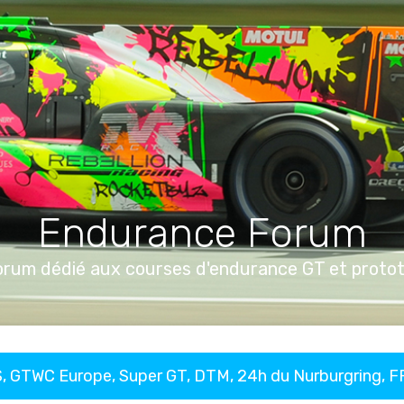
Endurance Forum
orum dédié aux courses d'endurance GT et proto
, GTWC Europe, Super GT, DTM, 24h du Nurburgring, 