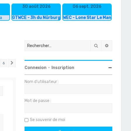
30 août 2026
06 sept. 2026
ka
GTWCE - 3h du Nürburgring
WEC - Lone Star Le Mans
Rechercher
Recherche
6
Suivant
Connexion
•
Inscription
Nom d’utilisateur :
Citation
Mot de passe :
Se souvenir de moi