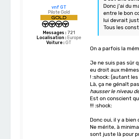
Donc j'ai du m
vnf GT
Pilote Gold
entre le bon c
lui devrait jus
Tous les const
Messages :
721
Localisation :
Europe
Voiture :
GT
On a parfois la mém
Je ne suis pas sûr 
eu droit aux mêmes
! :shock: (autant les c
Là, ça ne génaît pa
hausser le niveau d
Est on conscient qu
!!! :shock:
Donc oui, il y a bie
Ne mérite, à minima,
sont juste là pour p