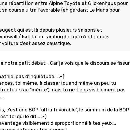
une répartition entre Alpine Toyota et Glickenhaus pour
 sa course ultra favorable (en gardant Le Mans pour
ugeot qui est là depuis plusieurs saisons et
Vanwall / Isotta ou Lamborghni qui n'ont jamais
 voiture c'est assez caustique.
e notre petit débat... Car je vois que le discours se fissu
thie, pas d'inquiètude... :-)
nces, toi même, à classer (quand même un peu tu
tructeurs au "mérite", mais tu ne tiens visiblement pas
..
s, c'est une BOP "ultra favorable", le summum de la BOP
st toi qui le dit... ;-)
avantage visiblement disproportionné à tes yeux...
nse pas déformer tes propos !