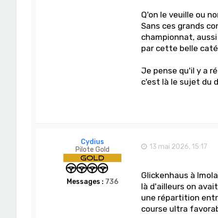
Q'on le veuille ou no
Sans ces grands con
championnat, aussi n
par cette belle caté
Je pense qu'il y a r
c'est là le sujet du 
Cydius
13 mai 2026, 15:17
Pilote Gold
Glickenhaus à Imola
Messages :
736
là d'ailleurs on ava
une répartition ent
course ultra favora