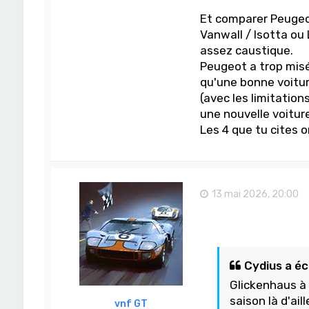
Et comparer Peugeot
Vanwall / Isotta ou
assez caustique.
Peugeot a trop misé 
qu'une bonne voitur
(avec les limitatio
une nouvelle voiture
Les 4 que tu cites o
13 mai 2026, 20:00
Cydius a écr
Glickenhaus à 
saison là d'ai
vnf GT