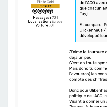
Pilote Gold
de l'ACO avec 
que chacun ait
Toy)
Messages :
721
Localisation :
Europe
Et comparer Pe
Voiture :
GT
Glickenhaus / 
développé leur
J'aime la tournure d
déjà un peu...
C'est en toute sympa
Mais donc tu comme
l'avoueras) les cons
compte des chiffres.
Donc pour Glikenhau
politique de l'ACO, c'e
Visant à donner un 
Jusque là, je ne pe