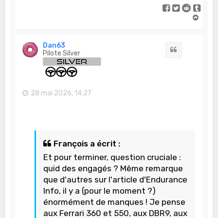
H
a
u
t
Dan63
Citation
Pilote Silver
28 mai 2026, 14:27
François a écrit :
Et pour terminer, question cruciale :
quid des engagés ? Même remarque
que d'autres sur l'article d'Endurance
Info, il y a (pour le moment ?)
énormément de manques ! Je pense
aux Ferrari 360 et 550, aux DBR9, aux