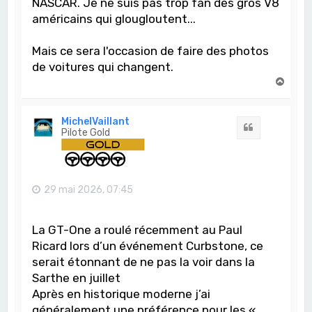
NASCAR. Je ne suis pas trop fan des gros V8
américains qui glougloutent...
Mais ce sera l'occasion de faire des photos
de voitures qui changent.
H
a
u
t
MichelVaillant
Citation
Pilote Gold
29 mai 2026, 07:45
La GT-One a roulé récemment au Paul
Ricard lors d’un événement Curbstone, ce
serait étonnant de ne pas la voir dans la
Sarthe en juillet
Après en historique moderne j’ai
généralement une préférence pour les «