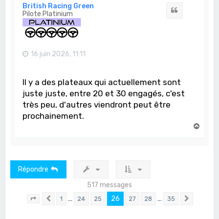
t
British Racing Green
Citation
Pilote Platinium
16 juin 2026, 11:11
Il y a des plateaux qui actuellement sont
juste juste, entre 20 et 30 engagés, c'est
très peu, d'autres viendront peut être
prochainement.
H
a
u
t
Répondre
517 messages
…
26
…
1
24
25
27
28
35
Page
26
Précédent
sur
35
Suivant