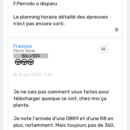
F.Perrodo a disparu .
Le planning horaire détaillé des épreuves
n'est pas encore sorti .
H
a
u
t
François
Citation
Pilote Silver
10 juin 2026, 11:46
Je ne sais pas comment vous faites pour
télécharger quoique ce soit, chez moi ça
plante.
Je note l'arrivée d'une DBR9 et d'une R8 en
plus, notamment. Mais toujours pas de 360,