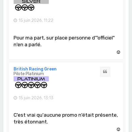
15 juin 2026, 11:22
Pour ma part, sur place personne d'"officiel"
n'en a parlé.
H
a
u
t
British Racing Green
Citation
Pilote Platinium
15 juin 2026, 13:13
C'est vrai qu'aucune promo n'était présente,
très étonnant.
H