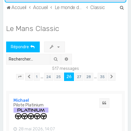
R
Accueil
Accueil
Le monde de l'Endurance et du GT
Classic
e
c
Le Mans Classic
h
e
Répondre
r
c
Rechercher
Recherche avancée
h
517 messages
e
…
26
…
1
24
25
27
28
35
Page
26
Précédent
sur
35
Suivant
r
Michael
Citation
Pilote Platinium
28 mai 2026, 14:07