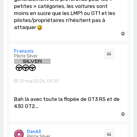
petites » catégories, les voitures sont
moins en sucre que les LMP1 ou GT1 et les
pilotes/propriétaires n’hésitent pas à
attaquer
H
a
u
t
François
Citation
Pilote Silver
29 mai 2026, 09:29
Bah là avec toute la flopée de GT3 RS et de
430 GT2...
H
a
u
t
Dan63
Citation
Pilote Silver