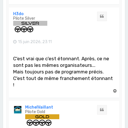
a
u
t
H3do
Citation
Pilote Silver
15 juin 2026, 23:11
C'est vrai que c'est étonnant. Après, ce ne
sont pas les mêmes organisateurs...
Mais toujours pas de programme précis.
C'est tout de même franchement étonnant
!
H
a
u
t
MichelVaillant
Citation
Pilote Gold