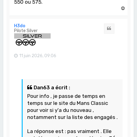
550 ou 575.
H
a
u
t
H3do
Citation
Pilote Silver
11 juin 2026, 09:06
Dan63 a écrit :
Pour info , je passe de temps en
temps sur le site du Mans Classic
pour voir si y'a du nouveau ,
notamment sur la liste des engagés .
La réponse est : pas vraiment . Elle