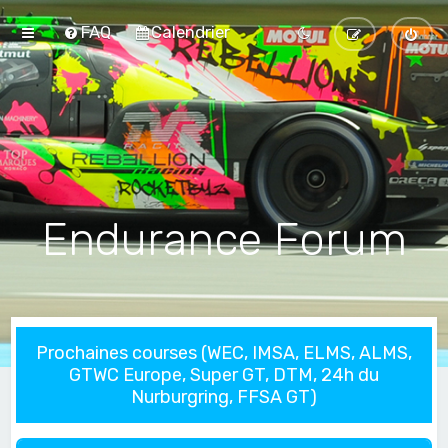
FAQ
Calendrier
Endurance Forum
Prochaines courses (WEC, IMSA, ELMS, ALMS,
GTWC Europe, Super GT, DTM, 24h du
Nurburgring, FFSA GT)