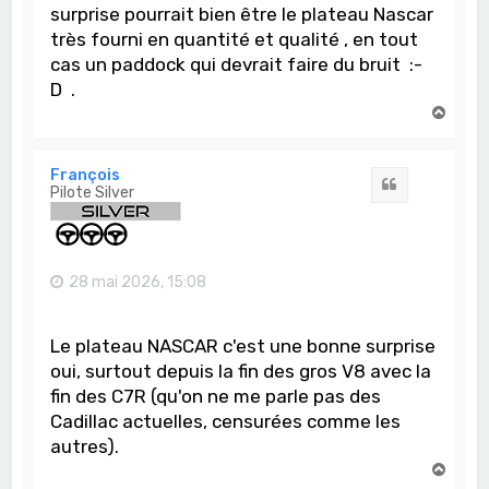
surprise pourrait bien être le plateau Nascar
très fourni en quantité et qualité , en tout
cas un paddock qui devrait faire du bruit :-
D .
H
a
u
t
François
Citation
Pilote Silver
28 mai 2026, 15:08
Le plateau NASCAR c'est une bonne surprise
oui, surtout depuis la fin des gros V8 avec la
fin des C7R (qu'on ne me parle pas des
Cadillac actuelles, censurées comme les
autres).
H
a