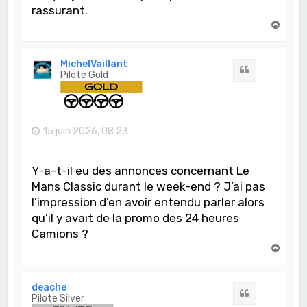
rassurant.
H
a
u
t
MichelVaillant
Citation
Pilote Gold
15 juin 2026, 08:23
Y-a-t-il eu des annonces concernant Le
Mans Classic durant le week-end ? J’ai pas
l’impression d’en avoir entendu parler alors
qu’il y avait de la promo des 24 heures
Camions ?
H
a
u
t
deache
Citation
Pilote Silver