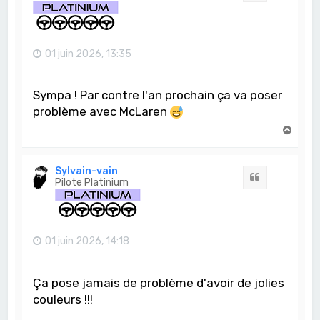
01 juin 2026, 13:35
Sympa ! Par contre l'an prochain ça va poser
problème avec McLaren
H
a
u
t
Sylvain-vain
Citation
Pilote Platinium
01 juin 2026, 14:18
Ça pose jamais de problème d'avoir de jolies
couleurs !!!