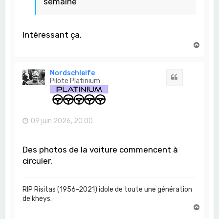
semaine
Intéressant ça.
H
a
u
t
Nordschleife
Citation
Pilote Platinium
09 juin 2026, 20:00
Des photos de la voiture commencent à
circuler.
RIP Risitas (1956-2021) idole de toute une génération
de kheys.
H
a