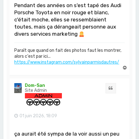
Pendant des années on s'est tapé des Audi
Porsche Toyota en noir rouge et blanc,
c'était moche, elles se ressemblaient
toutes, mais ça dérangeait personne aux
divers services marketing
Paraît que quand on fait des photos faut les montrer,
alors c'est par ici...
https://www.instagram.com/sylvainparmisdautres/
H
a
u
t
Dom-San
Citation
Site Admin
01 juin 2026, 18:09
ça aurait été sympa de la voir aussi un peu