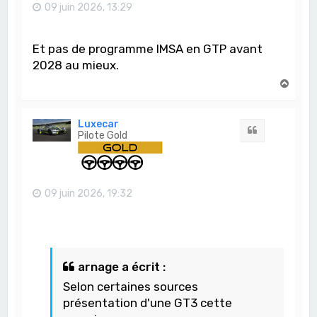
09 juin 2026, 13:29
Et pas de programme IMSA en GTP avant
2028 au mieux.
H
a
u
t
Luxecar
Citation
Pilote Gold
09 juin 2026, 19:32
arnage a écrit :
Selon certaines sources
présentation d'une GT3 cette