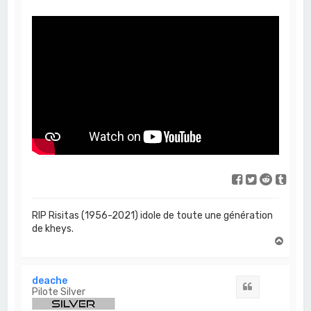
RIP Risitas (1956-2021) idole de toute une génération
de kheys.
H
a
u
t
deache
Citation
Pilote Silver