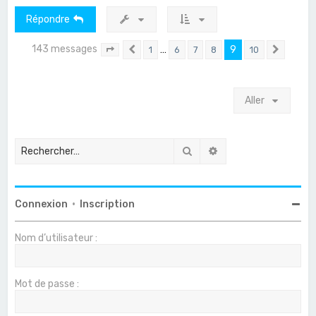
Répondre
143 messages
…
9
1
6
7
8
10
Page
9
Précédent
sur
10
Suivan
Aller
Rechercher
Recherche avancée
Connexion
•
Inscription
Nom d’utilisateur :
Mot de passe :