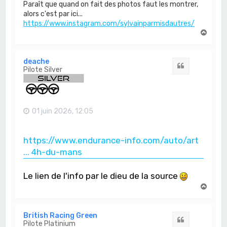
Paraît que quand on fait des photos faut les montrer,
alors c'est par ici...
https://www.instagram.com/sylvainparmisdautres/
H
a
u
t
deache
Citation
Pilote Silver
01 juin 2026, 12:05
https://www.endurance-info.com/auto/art
... 4h-du-mans
Le lien de l'info par le dieu de la source
H
a
u
t
British Racing Green
Citation
Pilote Platinium