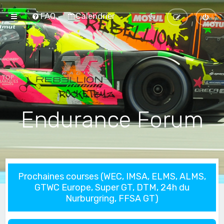
FAQ
Calendrier
Endurance Forum
Prochaines courses (WEC, IMSA, ELMS, ALMS,
GTWC Europe, Super GT, DTM, 24h du
Nurburgring, FFSA GT)