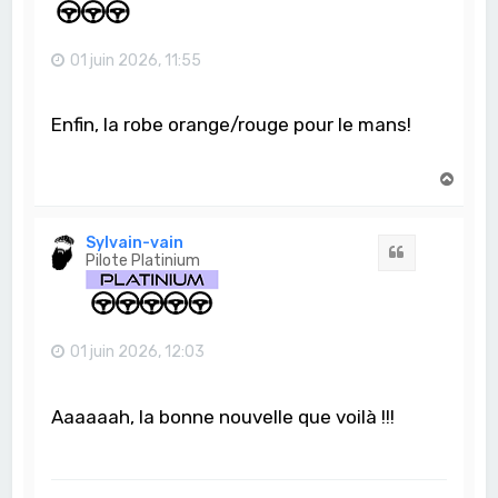
01 juin 2026, 11:55
Enfin, la robe orange/rouge pour le mans!
H
a
u
t
Sylvain-vain
Citation
Pilote Platinium
01 juin 2026, 12:03
Aaaaaah, la bonne nouvelle que voilà !!!