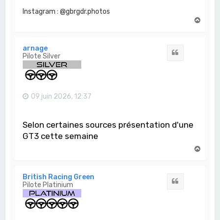
Instagram : @gbrgdr.photos
H
a
u
t
arnage
Citation
Pilote Silver
09 juin 2026, 12:37
Selon certaines sources présentation d'une
GT3 cette semaine
H
a
u
t
British Racing Green
Citation
Pilote Platinium