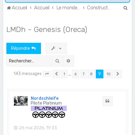
R
Accueil
Accueil
Le monde de l'Endurance et du GT
Constructeurs & Teams
e
c
LMDh - Genesis (Oreca)
h
e
Répondre
r
c
Rechercher
Recherche avancée
h
143 messages
…
9
1
6
7
8
10
e
Page
9
Précédent
sur
10
Suivan
r
Nordschleife
Citation
Pilote Platinium
26 mai 2026, 19:33