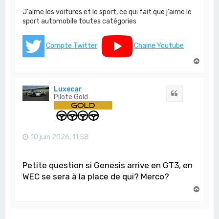
J'aime les voitures et le sport, ce qui fait que j'aime le
sport automobile toutes catégories
Compte Twitter
Chaine Youtube
H
a
u
t
Luxecar
Citation
Pilote Gold
10 juin 2026, 11:58
Petite question si Genesis arrive en GT3, en
WEC se sera à la place de qui? Merco?
H
a
u
t