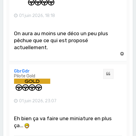
01 juin 2026, 18:18
On aura au moins une déco un peu plus
pêchue que ce qui est proposé
actuellement.
H
a
u
t
GbrGdr
Citation
Pilote Gold
01 juin 2026, 23:07
Eh bien ça va faire une miniature en plus
ça...