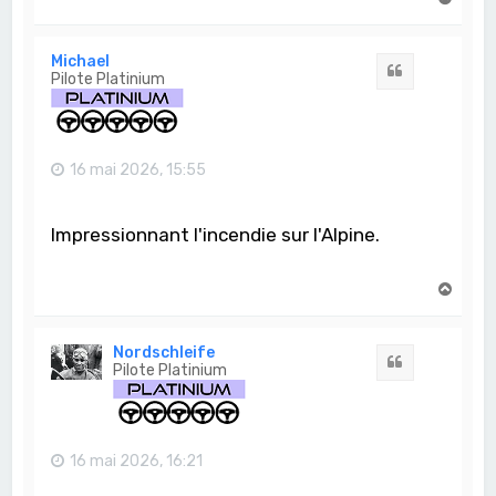
a
u
t
Michael
Citation
Pilote Platinium
16 mai 2026, 15:55
Impressionnant l'incendie sur l'Alpine.
H
a
u
t
Nordschleife
Citation
Pilote Platinium
16 mai 2026, 16:21