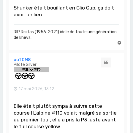
Shunker était bouillant en Clio Cup, ça doit
avoir un lien...
RIP Risitas (1956-2021) idole de toute une génération
de kheys.
H
a
u
t
auTOMS
Citation
Pilote Silver
17 mai 2026, 13:12
Elle était plutôt sympa à suivre cette
course ! L’alpine #110 volait malgré sa sortie
au premier tour, elle a pris la P3 juste avant
le full course yellow.