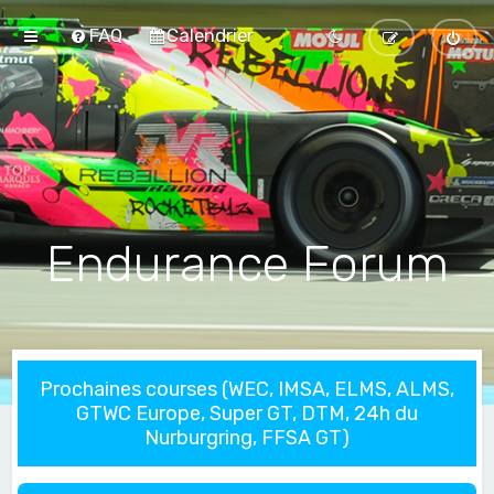
FAQ
Calendrier
Endurance Forum
Prochaines courses (WEC, IMSA, ELMS, ALMS,
GTWC Europe, Super GT, DTM, 24h du
Nurburgring, FFSA GT)