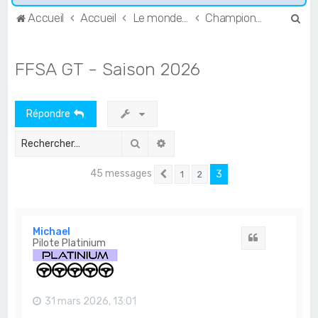
R
Accueil
Accueil
Le monde de l'Endurance et du GT
Championnats français
e
c
FFSA GT - Saison 2026
h
e
Répondre
r
c
Rechercher
Recherche avancée
h
45 messages
3
1
2
e
Précédent
r
Michael
Citation
Pilote Platinium
31 mars 2026, 13:01