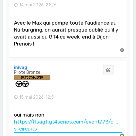
14 mai 2026, 21:26
Avec le Max qui pompe toute l'audience au
Nürburgring, on aurait presque oublié qu'il y
avait aussi du GT4 ce week-end à Dijon-
Prenois !
H
a
u
t
inivag
Citation
Pilote Bronze
15 mai 2026, 12:51
oui mais non
https://ffsagt.gt4series.com/event/73/c ...
s-circuits
H