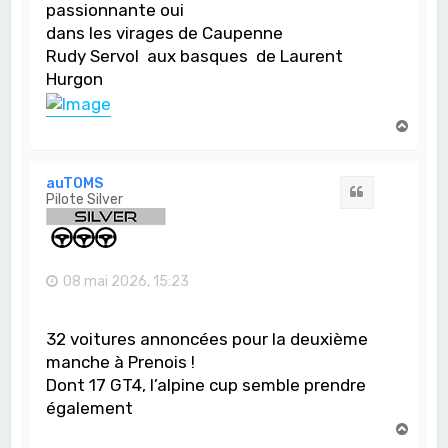
passionnante oui
dans les virages de Caupenne
Rudy Servol aux basques de Laurent
Hurgon
H
a
u
t
auTOMS
Citation
Pilote Silver
08 mai 2026, 15:23
32 voitures annoncées pour la deuxième
manche à Prenois !
Dont 17 GT4, l’alpine cup semble prendre
également
H
a