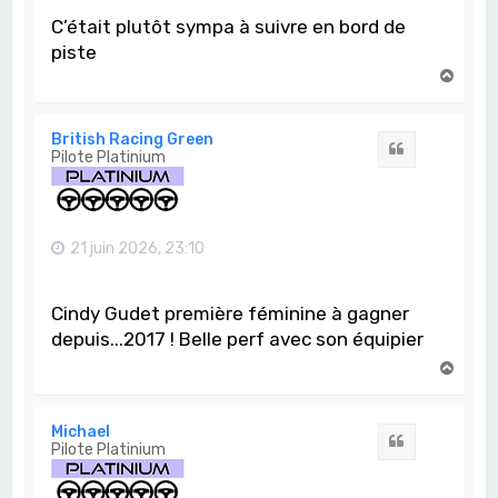
C’était plutôt sympa à suivre en bord de
piste
H
a
u
t
British Racing Green
Citation
Pilote Platinium
21 juin 2026, 23:10
Cindy Gudet première féminine à gagner
depuis...2017 ! Belle perf avec son équipier
H
a
u
t
Michael
Citation
Pilote Platinium