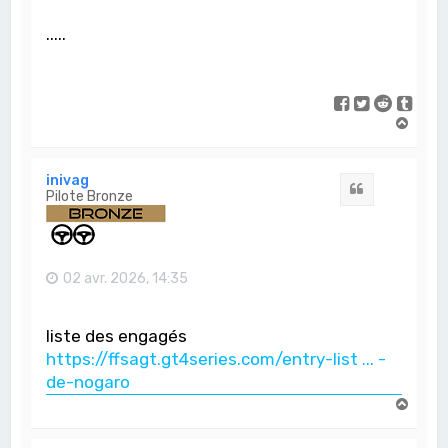
.....
H
a
u
t
inivag
Citation
Pilote Bronze
02 avr. 2026, 14:35
liste des engagés
https://ffsagt.gt4series.com/entry-list ... -
de-nogaro
H
a
u