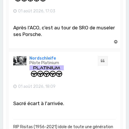
01 août 2026, 17:03
Après l'ACO, c'est au tour de SRO de museler
ses Porsche.
H
a
u
t
Nordschleife
Citation
Pilote Platinium
01 août 2026, 18:09
Sacré écart à l'arrivée.
RIP Risitas (1956-2021) idole de toute une génération