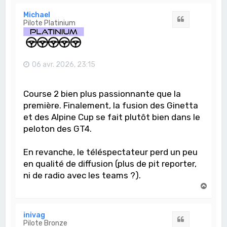
u
t
Michael
Citation
Pilote Platinium
06 avr. 2026, 23:15
Course 2 bien plus passionnante que la
première. Finalement, la fusion des Ginetta
et des Alpine Cup se fait plutôt bien dans le
peloton des GT4.
En revanche, le téléspectateur perd un peu
en qualité de diffusion (plus de pit reporter,
ni de radio avec les teams ?).
H
a
u
t
inivag
Citation
Pilote Bronze