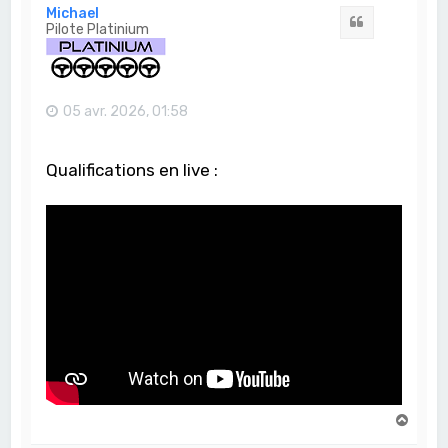
t
Michael
Citation
Pilote Platinium
05 avr. 2026, 01:58
Qualifications en live :
H
a