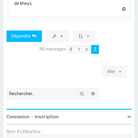
de kheys.
H
a
u
t
Répondre
45 messages
3
1
2
Précédent
Aller
Rechercher
Recherche avancée
Connexion
•
Inscription
Nom d’utilisateur :