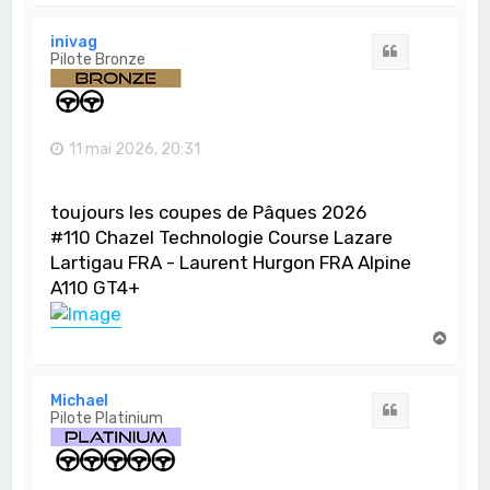
u
t
inivag
Citation
Pilote Bronze
11 mai 2026, 20:31
toujours les coupes de Pâques 2026
#110 Chazel Technologie Course Lazare
Lartigau FRA - Laurent Hurgon FRA Alpine
A110 GT4+
H
a
u
t
Michael
Citation
Pilote Platinium