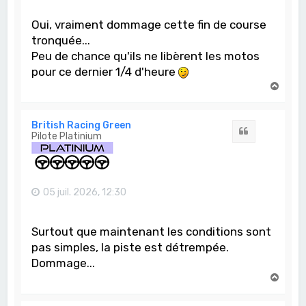
Oui, vraiment dommage cette fin de course
tronquée...
Peu de chance qu'ils ne libèrent les motos
pour ce dernier 1/4 d'heure
H
a
u
t
British Racing Green
Citation
Pilote Platinium
05 juil. 2026, 12:30
Surtout que maintenant les conditions sont
pas simples, la piste est détrempée.
Dommage...
H
a
u