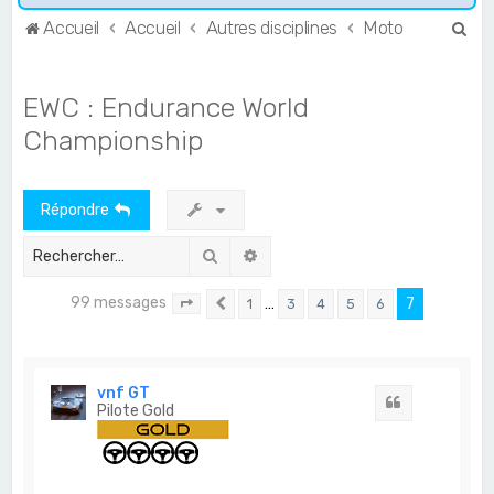
R
Accueil
Accueil
Autres disciplines
Moto
e
c
EWC : Endurance World
h
Championship
e
r
Répondre
c
h
Rechercher
Recherche avancée
e
99 messages
r
…
7
1
3
4
5
6
Page
7
Précédent
sur
7
vnf GT
Citation
Pilote Gold