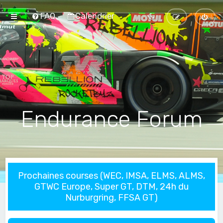
FAQ
Calendrier
Endurance Forum
Prochaines courses (WEC, IMSA, ELMS, ALMS,
GTWC Europe, Super GT, DTM, 24h du
Nurburgring, FFSA GT)