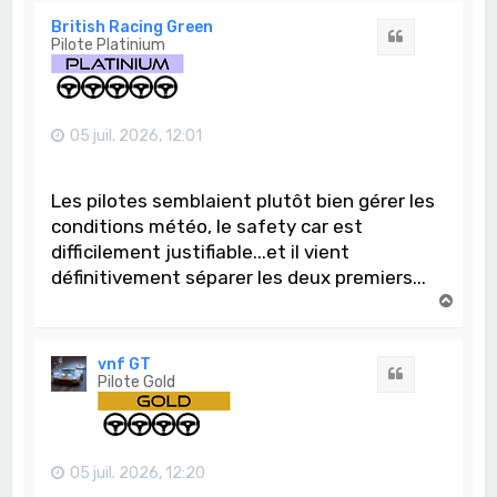
u
t
British Racing Green
Citation
Pilote Platinium
05 juil. 2026, 12:01
Les pilotes semblaient plutôt bien gérer les
conditions météo, le safety car est
difficilement justifiable...et il vient
définitivement séparer les deux premiers...
H
a
u
t
vnf GT
Citation
Pilote Gold
05 juil. 2026, 12:20