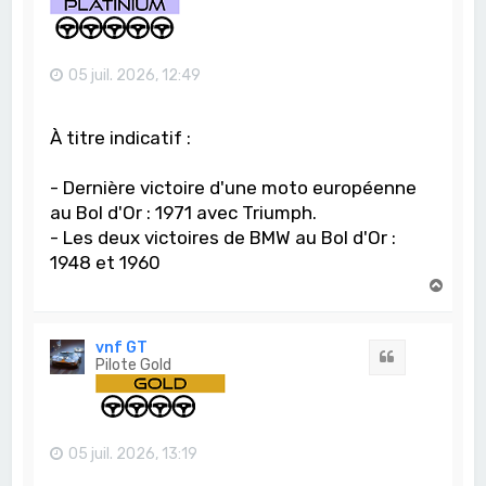
05 juil. 2026, 12:49
À titre indicatif :
- Dernière victoire d'une moto européenne
au Bol d'Or : 1971 avec Triumph.
- Les deux victoires de BMW au Bol d'Or :
1948 et 1960
H
a
u
t
vnf GT
Citation
Pilote Gold
05 juil. 2026, 13:19