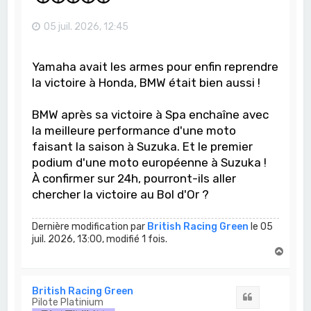
05 juil. 2026, 12:45
Yamaha avait les armes pour enfin reprendre
la victoire à Honda, BMW était bien aussi !
BMW après sa victoire à Spa enchaîne avec
la meilleure performance d'une moto
faisant la saison à Suzuka. Et le premier
podium d'une moto européenne à Suzuka !
À confirmer sur 24h, pourront-ils aller
chercher la victoire au Bol d'Or ?
Dernière modification par
British Racing Green
le 05
juil. 2026, 13:00, modifié 1 fois.
H
a
u
t
British Racing Green
Citation
Pilote Platinium