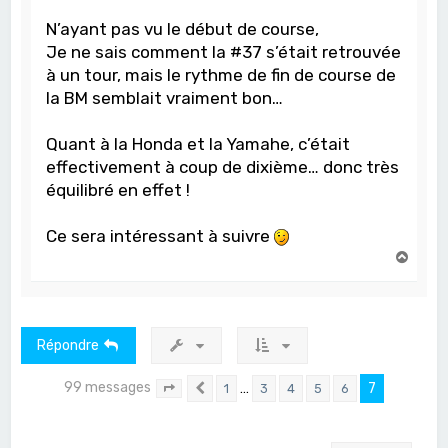
N’ayant pas vu le début de course,
Je ne sais comment la #37 s’était retrouvée
à un tour, mais le rythme de fin de course de
la BM semblait vraiment bon…
Quant à la Honda et la Yamahe, c’était
effectivement à coup de dixième… donc très
équilibré en effet !
Ce sera intéressant à suivre
H
a
u
t
Répondre
99 messages
…
7
1
3
4
5
6
Page
7
Précédent
sur
7