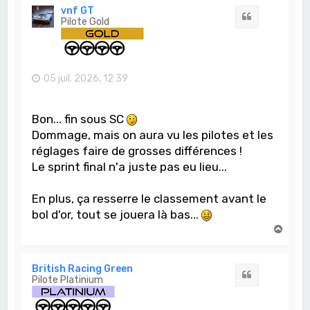
t
vnf GT
Citation
Pilote Gold
05 juil. 2026, 12:39
Bon... fin sous SC
Dommage, mais on aura vu les pilotes et les
réglages faire de grosses différences !
Le sprint final n'a juste pas eu lieu...
En plus, ça resserre le classement avant le
bol d'or, tout se jouera là bas...
H
a
u
t
British Racing Green
Citation
Pilote Platinium