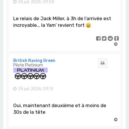
05 juil. 2026, 09:04
Le relais de Jack Miller, à 3h de l’arrivée est
incroyable… la Yam’ revient fort
H
a
u
t
British Racing Green
Citation
Pilote Platinium
05 juil. 2026, 09:13
Oui, maintenant deuxième et à moins de
30s de la tête
H
a