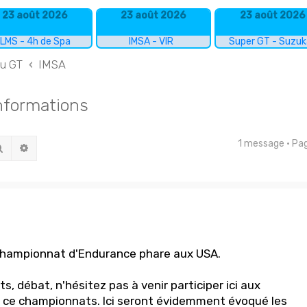
23 août 2026
23 août 2026
23 août 2026
LMS - 4h de Spa
IMSA - VIR
Super GT - Suzu
du GT
IMSA
nformations
1 message • P
Rechercher
Recherche avancée
 championnat d'Endurance phare aux USA.
ts, débat, n'hésitez pas à venir participer ici aux
e ce championnats. Ici seront évidemment évoqué les