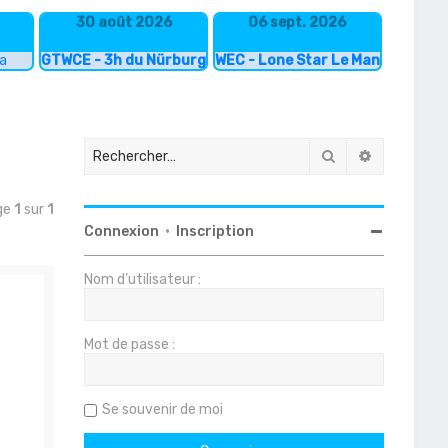
30 août 2026
06 sept. 2026
ka
GTWCE - 3h du Nürburgring
WEC - Lone Star Le Mans
Rechercher
Recherche
age
1
sur
1
Connexion
•
Inscription
Nom d’utilisateur :
Mot de passe :
Se souvenir de moi