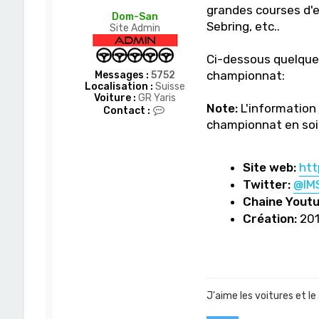
grandes courses d'e
Dom-San
Sebring, etc..
Site Admin
Ci-dessous quelques
championnat:
Messages :
5752
Localisation :
Suisse
Voiture :
GR Yaris
Note:
L'information 
C
Contact :
o
championnat en soit
n
t
a
c
Site web:
htt
t
Twitter:
@IM
e
r
Chaine Youtu
D
Création:
20
o
m
-
S
a
n
J'aime les voitures et le