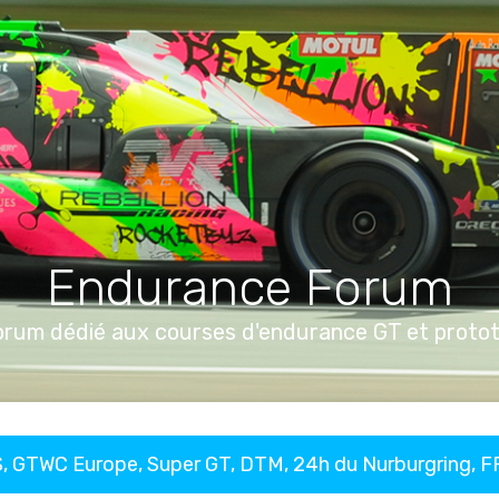
Endurance Forum
orum dédié aux courses d'endurance GT et proto
, GTWC Europe, Super GT, DTM, 24h du Nurburgring, 