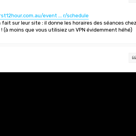
t12hour.com.au/event ... r/schedule
 fait sur leur site : il donne les horaires des séances che
e ! (à moins que vous utilisiez un VPN évidemment héhé)