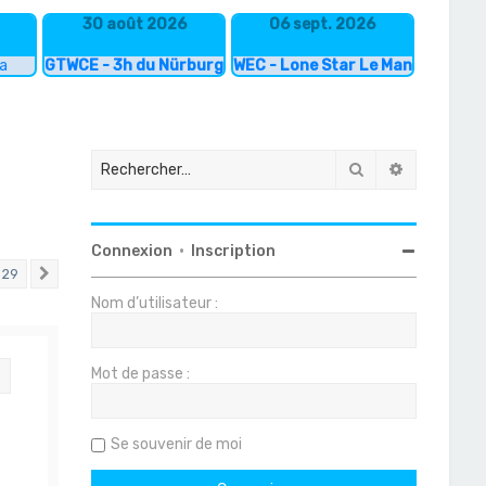
30 août 2026
06 sept. 2026
ka
GTWCE - 3h du Nürburgring
WEC - Lone Star Le Mans
Rechercher
Recherche
Connexion
•
Inscription
29
Suivant
Nom d’utilisateur :
Mot de passe :
Citation
Se souvenir de moi