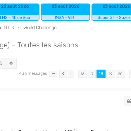
23 août 2026
23 août 2026
23 août 2026
LMS - 4h de Spa
IMSA - VIR
Super GT - Suzu
du GT
GT World Challenge
ge) - Toutes les saisons
Rechercher
Recherche avancée
433 messages
…
18
…
1
16
17
19
20
Page
18
Précédent
sur
29