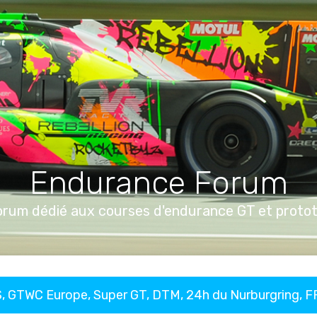
Endurance Forum
orum dédié aux courses d'endurance GT et proto
, GTWC Europe, Super GT, DTM, 24h du Nurburgring, 