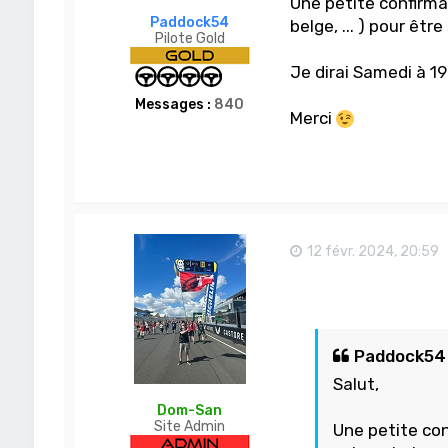
Une petite confirmat
Paddock54
belge, ... ) pour être
Pilote Gold
Je dirai Samedi à 1
Messages :
840
Merci
12 févr. 2024, 20:59
Paddock54 a
Salut,
Dom-San
Site Admin
Une petite con