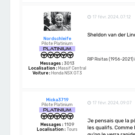
17 févr. 2024, 07:12
Sheldon van der Lind
Nordschleife
Pilote Platinium
RIP Risitas (1956-2021) 
Messages :
3013
Localisation :
Massif Central
Voiture :
Honda NSX GT3
Micka3719
17 févr. 2024, 09:07
Pilote Platinium
Je pensais que la p
Messages :
1109
les qualifs. Comme l
Localisation :
Tours
qu'on le verra rapid