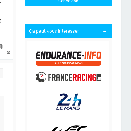
,
)
Ça peut vous intéresser
H
a
u
t
Citation