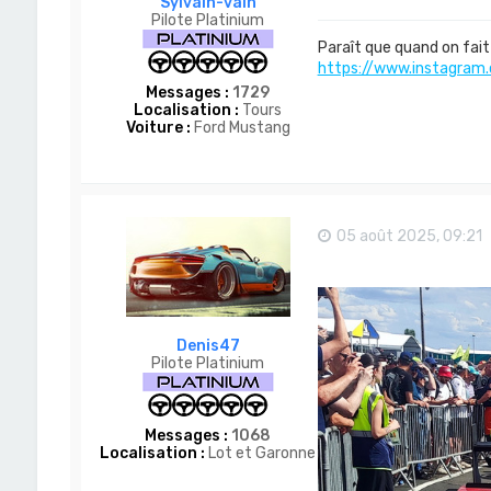
Sylvain-vain
Pilote Platinium
Paraît que quand on fait 
https://www.instagram.
Messages :
1729
Localisation :
Tours
Voiture :
Ford Mustang
05 août 2025, 09:21
Denis47
Pilote Platinium
Messages :
1068
Localisation :
Lot et Garonne