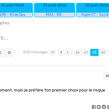
23 août 2026
23 août 2026
23 août 2026
LMS - 4h de Spa
IMSA - VIR
Super GT - Suzu
raphes
...
1040 messages
Rechercher
Recherche avancée
…
68
1
66
67
69
Page
68
Précédent
sur
70
ement, mais je préfère ton premier choix pour le risque