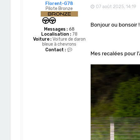
Florent-G78
07 août 2025, 14:19
Pilote Bronze
Bonjour ou bonsoir !
Messages :
68
Localisation :
78
Voiture :
Voiture de daron
bleue à chevrons
C
Contact :
Mes recalées pour l'
o
n
t
a
c
t
e
r
F
l
o
r
e
n
t
-
G
7