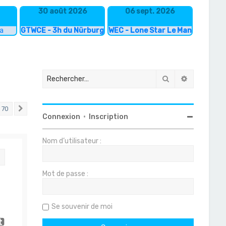
30 août 2026
06 sept. 2026
ka
GTWCE - 3h du Nürburgring
WEC - Lone Star Le Mans
Rechercher
Recherche
70
Suivant
Connexion
•
Inscription
Nom d’utilisateur :
Citation
Mot de passe :
Se souvenir de moi