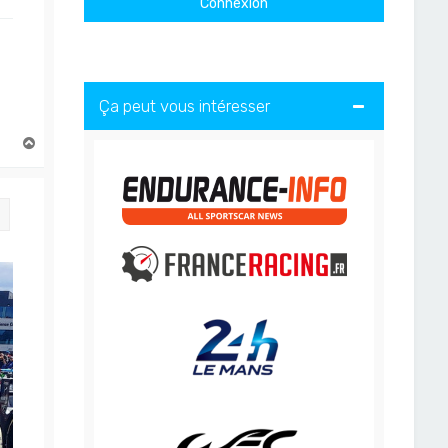
Ça peut vous intéresser
H
a
u
t
Citation