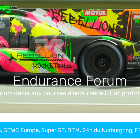
Endurance Forum
orum dédié aux courses d'endurance GT et proto
, GTWC Europe, Super GT, DTM, 24h du Nurburgring, 