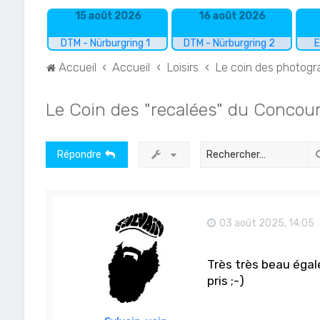
15 août 2026
16 août 2026
DTM - Nürburgring 1
DTM - Nürburgring 2
E
Accueil
Accueil
Loisirs
Le coin des photog
Le Coin des "recalées" du Concours
Répondre
03 août 2025, 14:05
Très très beau égal
pris ;-)