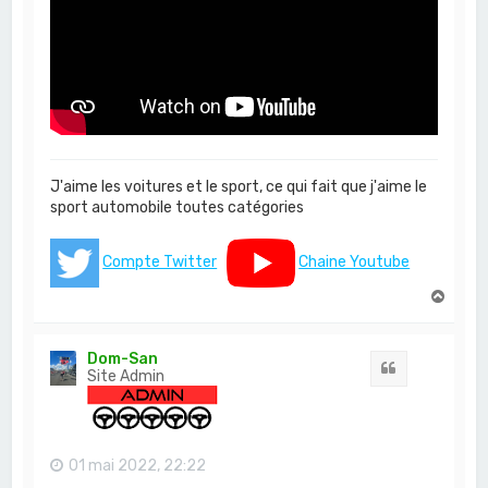
J'aime les voitures et le sport, ce qui fait que j'aime le
sport automobile toutes catégories
Compte Twitter
Chaine Youtube
H
a
u
t
Dom-San
Citation
Site Admin
01 mai 2022, 22:22