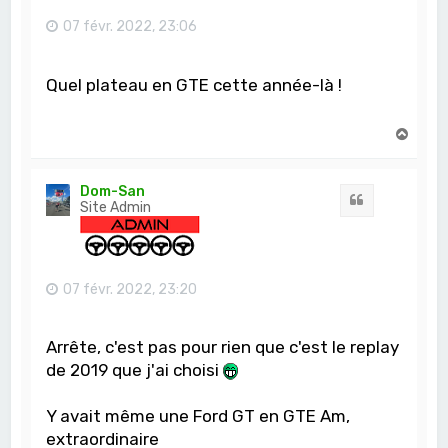
07 févr. 2022, 23:06
Quel plateau en GTE cette année-là !
H
a
u
t
Dom-San
Citation
Site Admin
07 févr. 2022, 23:20
Arrête, c'est pas pour rien que c'est le replay
de 2019 que j'ai choisi
Y avait même une Ford GT en GTE Am,
extraordinaire