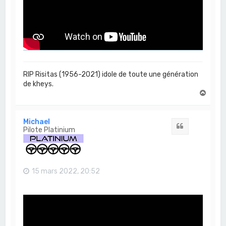
RIP Risitas (1956-2021) idole de toute une génération
de kheys.
H
a
u
t
Michael
Citation
Pilote Platinium
15 mars 2022, 20:52