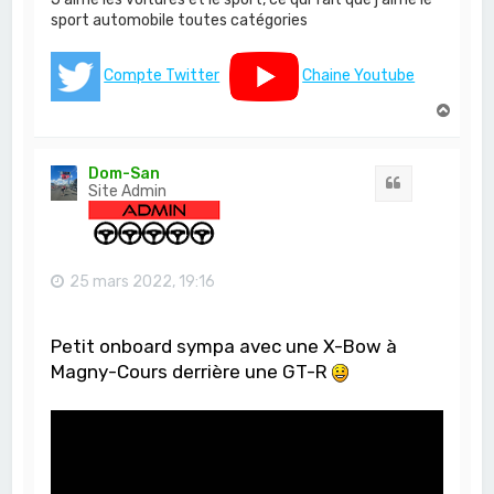
sport automobile toutes catégories
Compte Twitter
Chaine Youtube
H
a
u
t
Dom-San
Citation
Site Admin
25 mars 2022, 19:16
Petit onboard sympa avec une X-Bow à
Magny-Cours derrière une GT-R