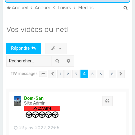
R
Accueil
Accueil
Loisirs
Médias
e
c
Vos vidéos du net!
h
e
Répondre
r
c
Rechercher
Recherche avancée
h
119 messages
4
…
1
2
3
5
6
8
e
Page
4
Précédent
sur
8
Suiv
r
Dom-San
Citation
Site Admin
23 janv. 2022, 22:55