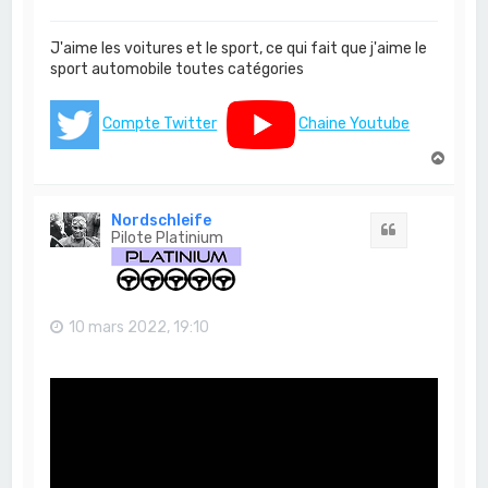
J'aime les voitures et le sport, ce qui fait que j'aime le
sport automobile toutes catégories
Compte Twitter
Chaine Youtube
H
a
u
t
Nordschleife
Citation
Pilote Platinium
10 mars 2022, 19:10