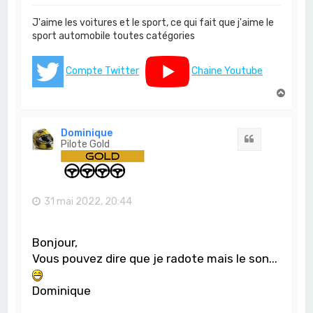
J'aime les voitures et le sport, ce qui fait que j'aime le
sport automobile toutes catégories
Compte Twitter
Chaine Youtube
H
a
u
t
Dominique
Citation
Pilote Gold
31 mai 2022, 20:44
Bonjour,
Vous pouvez dire que je radote mais le son...
Dominique