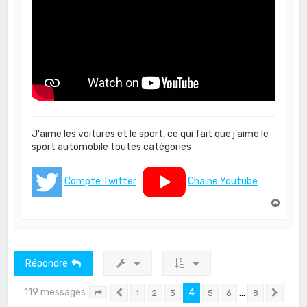
J'aime les voitures et le sport, ce qui fait que j'aime le
sport automobile toutes catégories
Compte Twitter
Chaine Youtube
H
a
u
t
Répondre
119 messages
4
…
1
2
3
5
6
8
Page
4
Précédent
sur
8
Suiv