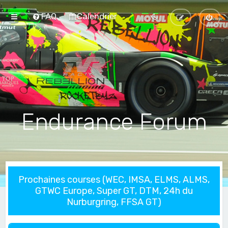
FAQ
Calendrier
Endurance Forum
Prochaines courses (WEC, IMSA, ELMS, ALMS,
GTWC Europe, Super GT, DTM, 24h du
Nurburgring, FFSA GT)