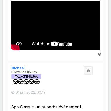
H
a
u
t
Michael
Citation
Pilote Platinium
01 juin 2022, 00:19
Spa Classic, un superbe évènement.