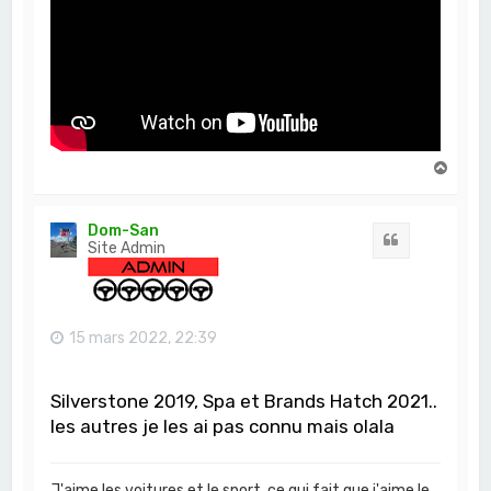
H
a
u
t
Dom-San
Citation
Site Admin
15 mars 2022, 22:39
Silverstone 2019, Spa et Brands Hatch 2021..
les autres je les ai pas connu mais olala
J'aime les voitures et le sport, ce qui fait que j'aime le