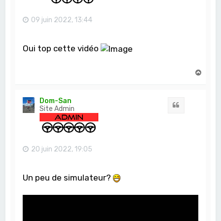
09 juin 2022, 13:44
Oui top cette vidéo
H
a
u
t
Dom-San
Citation
Site Admin
20 juin 2022, 19:05
Un peu de simulateur?