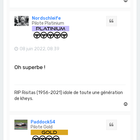
H
a
u
t
Nordschleife
Citation
Pilote Platinium
08 juin 2022, 08:39
Oh superbe !
RIP Risitas (1956-2021) idole de toute une génération
de kheys.
H
a
u
t
Paddock54
Citation
Pilote Gold