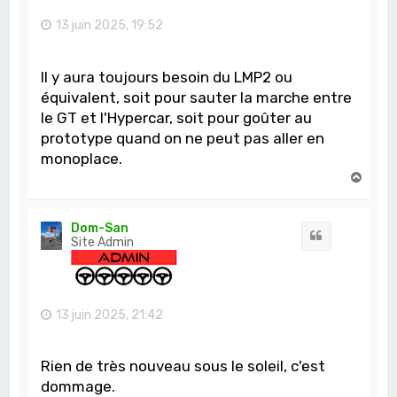
13 juin 2025, 19:52
Il y aura toujours besoin du LMP2 ou
équivalent, soit pour sauter la marche entre
le GT et l'Hypercar, soit pour goûter au
prototype quand on ne peut pas aller en
monoplace.
H
a
u
t
Dom-San
Citation
Site Admin
13 juin 2025, 21:42
Rien de très nouveau sous le soleil, c'est
dommage.