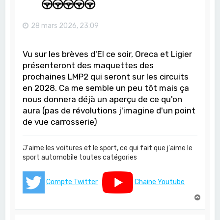
28 mars 2026, 23:09
Vu sur les brèves d'EI ce soir, Oreca et Ligier
présenteront des maquettes des
prochaines LMP2 qui seront sur les circuits
en 2028. Ca me semble un peu tôt mais ça
nous donnera déjà un aperçu de ce qu'on
aura (pas de révolutions j'imagine d'un point
de vue carrosserie)
J'aime les voitures et le sport, ce qui fait que j'aime le
sport automobile toutes catégories
Compte Twitter
Chaine Youtube
H
a
u