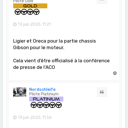
Pilote Gold
13 juin 2025, 11:21
Ligier et Oreca pour la partie chassis
Gibson pour le moteur.
Cela vient d'être officialisé à la conférence
de presse de l'ACO
H
a
u
t
Nordschleife
Citation
Pilote Platinium
13 juin 2025, 11:56