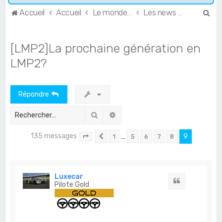
R
Accueil
Accueil
Le monde de l'Endurance et du GT
Les news du GT et de l'Endurance
e
c
[LMP2]La prochaine génération en
h
LMP2?
e
r
Répondre
c
h
Rechercher
Recherche avancée
e
135 messages
r
…
9
1
5
6
7
8
Page
9
Précédent
sur
9
Luxecar
Citation
Pilote Gold