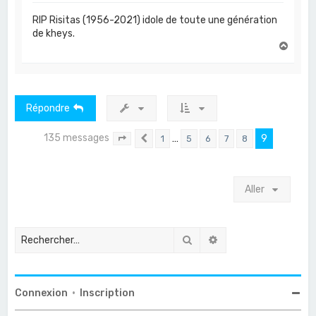
RIP Risitas (1956-2021) idole de toute une génération
de kheys.
H
a
u
t
Répondre
135 messages
…
9
1
5
6
7
8
Page
9
Précédent
sur
9
Aller
Rechercher
Recherche avancée
Connexion
•
Inscription