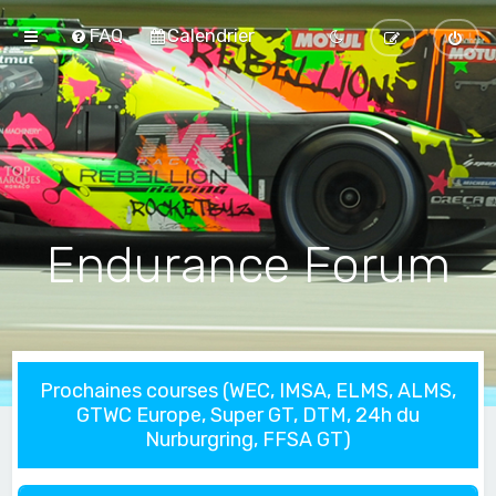
FAQ
Calendrier
Endurance Forum
Prochaines courses (WEC, IMSA, ELMS, ALMS,
GTWC Europe, Super GT, DTM, 24h du
Nurburgring, FFSA GT)