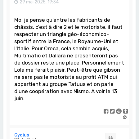
29 mai 2025, 19:34
Moi je pense qu'entre les fabricants de
châssis, c'est à dire 2 et le motoriste, il faut
respecter un triangle géo-économico-
sportif entre la France, le Royaume-Uni et
l'Italie. Pour Oreca, cela semble acquis,
Multimatic et Dallara ne présenteront pas
de dossier reste une place. Personnellement
Lola me ferait plaisir. Peut-être que gibson
ne sera pas le motoriste au profit ATM qui
appartient au groupe Tatuus et on parle
d'une coopération avec Nismo. A voir le 13
juin.
H
a
u
t
Cydius
Citation