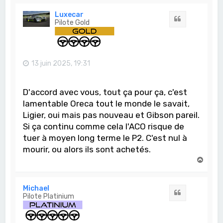
u
t
Luxecar
Citation
Pilote Gold
13 juin 2025, 19:31
D'accord avec vous, tout ça pour ça, c'est
lamentable Oreca tout le monde le savait,
Ligier, oui mais pas nouveau et Gibson pareil.
Si ça continu comme cela l'ACO risque de
tuer à moyen long terme le P2. C'est nul à
mourir, ou alors ils sont achetés.
H
a
u
t
Michael
Citation
Pilote Platinium