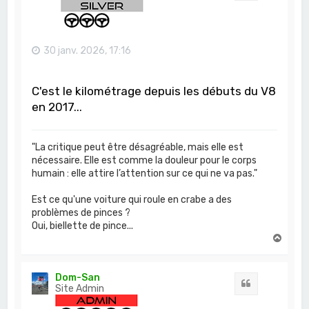
30 janv. 2026, 17:16
C'est le kilométrage depuis les débuts du V8
en 2017...
"La critique peut être désagréable, mais elle est
nécessaire. Elle est comme la douleur pour le corps
humain : elle attire l’attention sur ce qui ne va pas."
Est ce qu'une voiture qui roule en crabe a des
problèmes de pinces ?
Oui, biellette de pince...
H
a
u
t
Dom-San
Citation
Site Admin