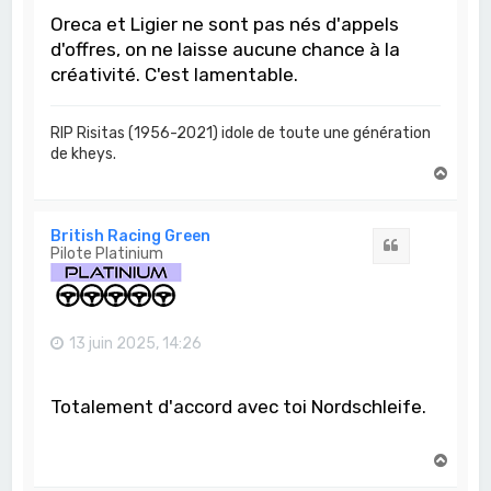
Oreca et Ligier ne sont pas nés d'appels
d'offres, on ne laisse aucune chance à la
créativité. C'est lamentable.
RIP Risitas (1956-2021) idole de toute une génération
de kheys.
H
a
u
t
British Racing Green
Citation
Pilote Platinium
13 juin 2025, 14:26
Totalement d'accord avec toi Nordschleife.
H
a