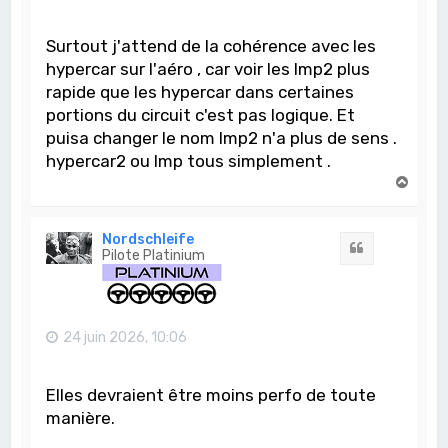
Surtout j'attend de la cohérence avec les
hypercar sur l'aéro , car voir les lmp2 plus
rapide que les hypercar dans certaines
portions du circuit c'est pas logique. Et
puisa changer le nom lmp2 n'a plus de sens .
hypercar2 ou lmp tous simplement .
H
a
u
t
Nordschleife
Citation
Pilote Platinium
24 juin 2026, 10:06
Elles devraient être moins perfo de toute
manière.