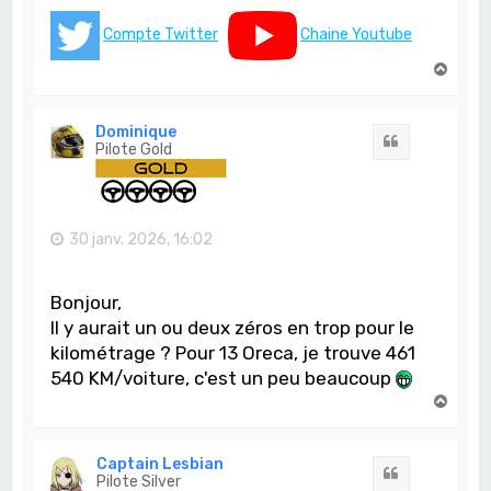
Compte Twitter
Chaine Youtube
H
a
u
t
Dominique
Citation
Pilote Gold
30 janv. 2026, 16:02
Bonjour,
Il y aurait un ou deux zéros en trop pour le
kilométrage ? Pour 13 Oreca, je trouve 461
540 KM/voiture, c'est un peu beaucoup
H
a
u
t
Captain Lesbian
Citation
Pilote Silver