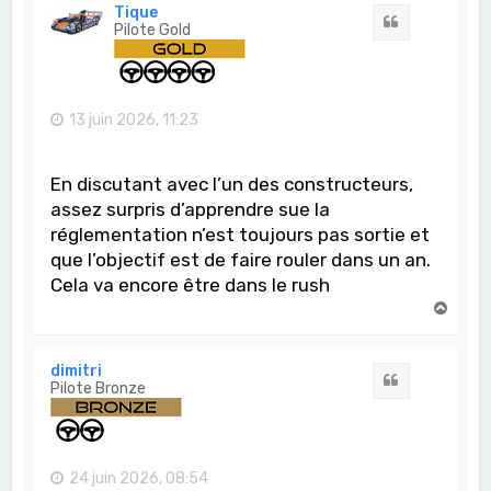
t
Tique
Citation
Pilote Gold
13 juin 2026, 11:23
En discutant avec l’un des constructeurs,
assez surpris d’apprendre sue la
réglementation n’est toujours pas sortie et
que l’objectif est de faire rouler dans un an.
Cela va encore être dans le rush
H
a
u
t
dimitri
Citation
Pilote Bronze
24 juin 2026, 08:54