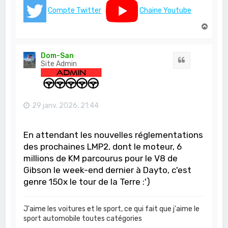
Compte Twitter
Chaine Youtube
H
a
u
t
Dom-San
Citation
Site Admin
29 janv. 2026, 21:44
En attendant les nouvelles réglementations
des prochaines LMP2, dont le moteur, 6
millions de KM parcourus pour le V8 de
Gibson le week-end dernier à Dayto, c'est
genre 150x le tour de la Terre :')
J'aime les voitures et le sport, ce qui fait que j'aime le
sport automobile toutes catégories