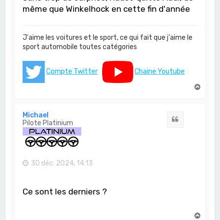
même que Winkelhock en cette fin d'année
J'aime les voitures et le sport, ce qui fait que j'aime le
sport automobile toutes catégories
Compte Twitter
Chaine Youtube
H
a
u
t
Michael
Citation
Pilote Platinium
30 déc. 2024, 14:13
Ce sont les derniers ?
H