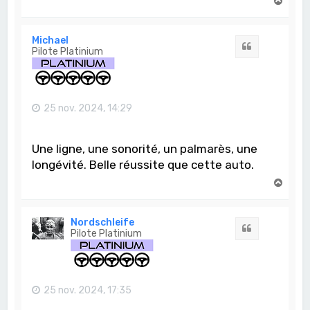
H
a
u
t
Michael
Citation
Pilote Platinium
25 nov. 2024, 14:29
Une ligne, une sonorité, un palmarès, une
longévité. Belle réussite que cette auto.
H
a
u
t
Nordschleife
Citation
Pilote Platinium
25 nov. 2024, 17:35