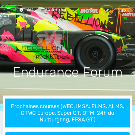
FAQ
Calendrier
Endurance Forum
Prochaines courses (WEC, IMSA, ELMS, ALMS,
GTWC Europe, Super GT, DTM, 24h du
Nurburgring, FFSA GT)