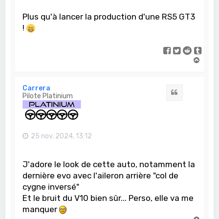
Plus qu'à lancer la production d'une RS5 GT3
!
H
a
u
t
Carrera
Citation
Pilote Platinium
25 nov. 2024, 13:12
J'adore le look de cette auto, notamment la
dernière evo avec l'aileron arrière "col de
cygne inversé"
Et le bruit du V10 bien sûr... Perso, elle va me
manquer