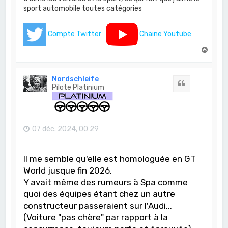
sport automobile toutes catégories
Compte Twitter
Chaine Youtube
H
a
u
t
Nordschleife
Citation
Pilote Platinium
07 déc. 2024, 00:29
Il me semble qu'elle est homologuée en GT
World jusque fin 2026.
Y avait même des rumeurs à Spa comme
quoi des équipes étant chez un autre
constructeur passeraient sur l'Audi...
(Voiture "pas chère" par rapport à la