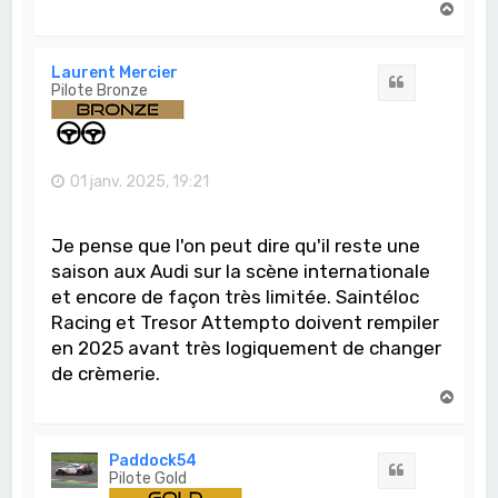
H
a
u
t
Laurent Mercier
Citation
Pilote Bronze
01 janv. 2025, 19:21
Je pense que l'on peut dire qu'il reste une
saison aux Audi sur la scène internationale
et encore de façon très limitée. Saintéloc
Racing et Tresor Attempto doivent rempiler
en 2025 avant très logiquement de changer
de crèmerie.
H
a
u
t
Paddock54
Citation
Pilote Gold