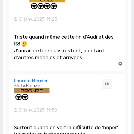
01 janv. 2025, 19:23
Triste quand même cette fin d'Audi et des
R8
J'aurai préféré qu'is restent, à défaut
d'autres modèles et arrivées.
H
a
u
t
Laurent Mercier
Citation
Pilote Bronze
01 janv. 2025, 19:50
Surtout quand on voit la difficulté de 'boper'