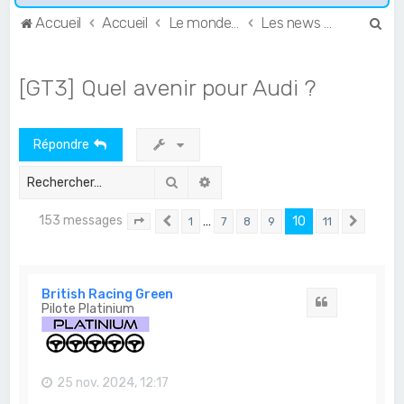
R
Accueil
Accueil
Le monde de l'Endurance et du GT
Les news du GT et de l'Endurance
e
c
[GT3] Quel avenir pour Audi ?
h
e
Répondre
r
c
Rechercher
Recherche avancée
h
153 messages
…
10
1
7
8
9
11
e
Page
10
Précédent
sur
11
Suivan
r
British Racing Green
Citation
Pilote Platinium
25 nov. 2024, 12:17