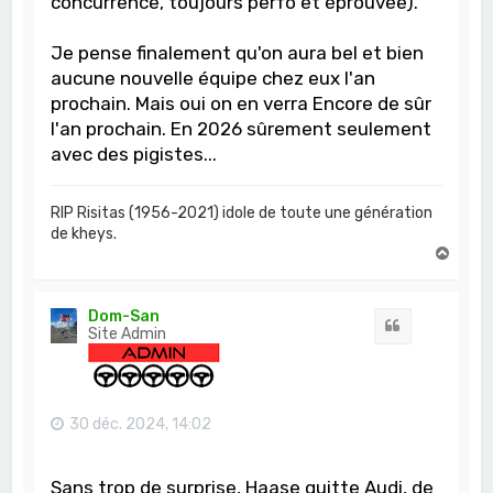
concurrence, toujours perfo et éprouvée).
Je pense finalement qu'on aura bel et bien
aucune nouvelle équipe chez eux l'an
prochain. Mais oui on en verra Encore de sûr
l'an prochain. En 2026 sûrement seulement
avec des pigistes...
RIP Risitas (1956-2021) idole de toute une génération
de kheys.
H
a
u
t
Dom-San
Citation
Site Admin
30 déc. 2024, 14:02
Sans trop de surprise, Haase quitte Audi, de