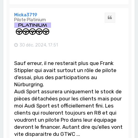
a
u
t
Micka3719
Citation
Pilote Platinium
30 déc. 2024, 17:51
Sauf erreur, il ne resterait plus que Frank
Stippler qui avait surtout un rôle de pilote
d'essai, plus des participations au
Nürburgring.
Audi Sport assurera uniquement le stock de
pièces détachées pour les clients mais pour
moi Audi Sport est officiellement fini. Les
clients qui rouleront toujours en R8 et qui
voudront un pilote Pro dans leur équipage
devront le financer. Autant dire qu'elles vont
vite disparaitre du GTWC ...