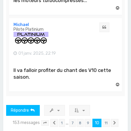
les moteurs turbocompressés...
H
a
u
t
Michael
Citation
Pilote Platinium
01 janv. 2025, 22:19
Il va falloir profiter du chant des V10 cette
saison.
H
a
u
t
Répondre
153 messages
…
10
1
7
8
9
11
Page
10
Précédent
sur
11
Suivan