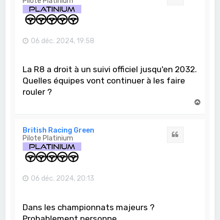
Pilote Platinium
06 déc. 2024, 19:58
La R8 a droit à un suivi officiel jusqu'en 2032.
Quelles équipes vont continuer à les faire
rouler ?
H
a
u
t
British Racing Green
Citation
Pilote Platinium
06 déc. 2024, 20:13
Dans les championnats majeurs ?
Probablement personne.