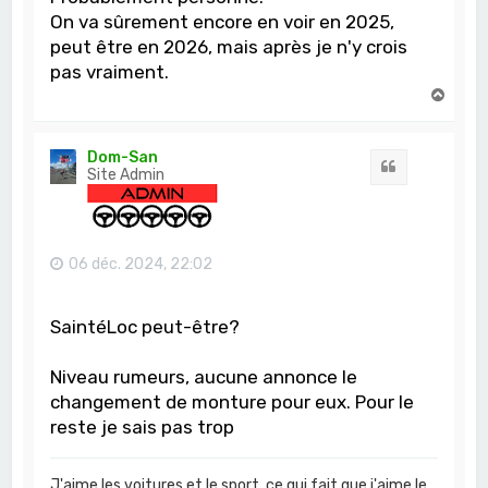
On va sûrement encore en voir en 2025,
peut être en 2026, mais après je n'y crois
pas vraiment.
H
a
u
t
Dom-San
Citation
Site Admin
06 déc. 2024, 22:02
SaintéLoc peut-être?
Niveau rumeurs, aucune annonce le
changement de monture pour eux. Pour le
reste je sais pas trop
J'aime les voitures et le sport, ce qui fait que j'aime le