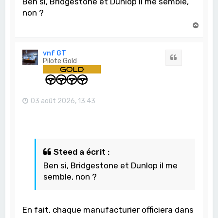
Ben si, Bridgestone et Dunlop il me semble,
non ?
H
a
u
t
vnf GT
Citation
Pilote Gold
03 août 2026, 13:43
Steed a écrit :
Ben si, Bridgestone et Dunlop il me
semble, non ?
En fait, chaque manufacturier officiera dans