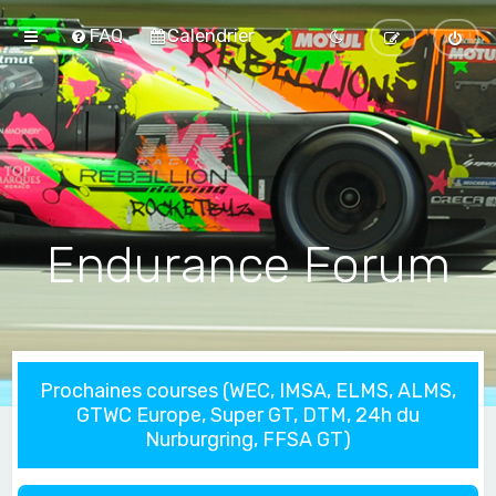
FAQ
Calendrier
Endurance Forum
Prochaines courses (WEC, IMSA, ELMS, ALMS,
GTWC Europe, Super GT, DTM, 24h du
Nurburgring, FFSA GT)