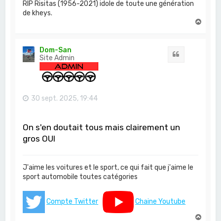
RIP Risitas (1956-2021) idole de toute une génération
de kheys.
H
a
u
t
Dom-San
Citation
Site Admin
30 sept. 2025, 19:44
On s'en doutait tous mais clairement un
gros OUI
J'aime les voitures et le sport, ce qui fait que j'aime le
sport automobile toutes catégories
Compte Twitter
Chaine Youtube
H