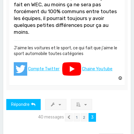
fait en WEC, au moins ça ne sera pas
forcément du 100% communs entre toutes
les équipes, il pourrait toujours y avoir
quelques petites différences pour ça au
moins.
J'aime les voitures et le sport, ce qui fait que j'aime le
sport automobile toutes catégories
Compte Twitter
Chaine Youtube
H
a
u
t
Répondre
40 messages
3
1
2
Précédent