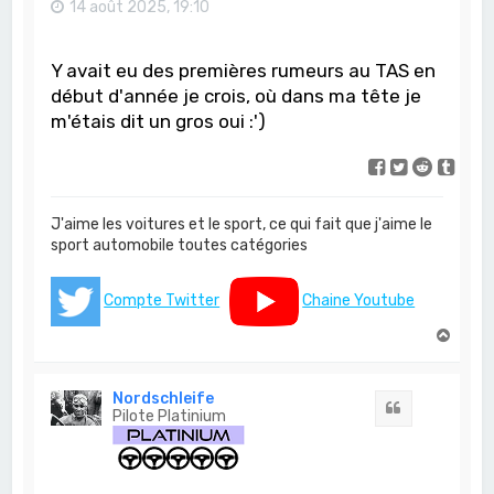
14 août 2025, 19:10
Y avait eu des premières rumeurs au TAS en
début d'année je crois, où dans ma tête je
m'étais dit un gros oui :')
J'aime les voitures et le sport, ce qui fait que j'aime le
sport automobile toutes catégories
Compte Twitter
Chaine Youtube
H
a
u
t
Nordschleife
Citation
Pilote Platinium