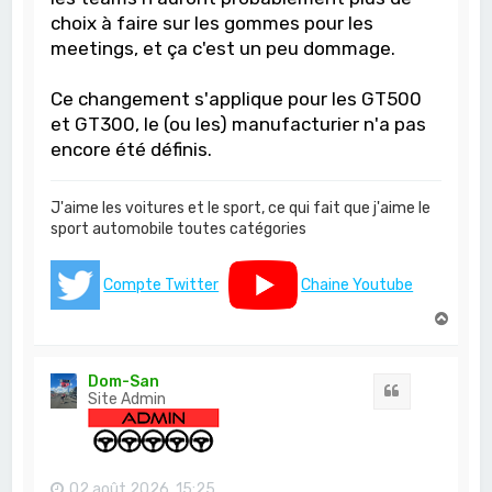
choix à faire sur les gommes pour les
meetings, et ça c'est un peu dommage.
Ce changement s'applique pour les GT500
et GT300, le (ou les) manufacturier n'a pas
encore été définis.
J'aime les voitures et le sport, ce qui fait que j'aime le
sport automobile toutes catégories
Compte Twitter
Chaine Youtube
H
a
u
t
Dom-San
Citation
Site Admin
02 août 2026, 15:25