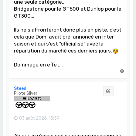
une seule catégorie...
Bridgestone pour le GT500 et Dunlop pour le
GT300...
Ils ne s'affronteront donc plus en piste, c'est
cela que Dom' avait pré-annoncé en inter-
saison et qui s'est "officialisé" avec la
répartition du marché ces derniers jours.
Dommage en effet...
H
a
u
t
Steed
Citation
Pilote Silver
03 août 2026, 13:59
Ah oui, je n’avais pas vu que son message où