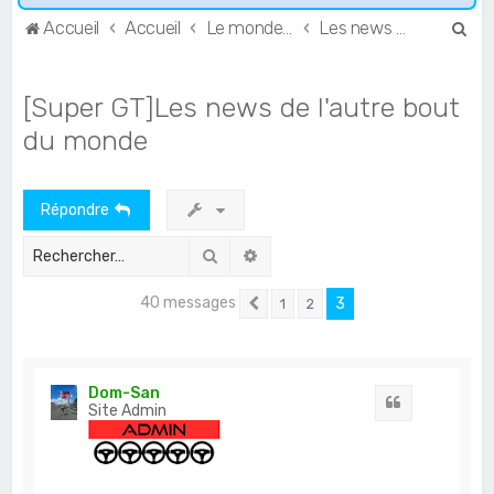
R
Accueil
Accueil
Le monde de l'Endurance et du GT
Les news du GT et de l'Endurance
e
c
[Super GT]Les news de l'autre bout
h
du monde
e
r
Répondre
c
h
Rechercher
Recherche avancée
e
40 messages
r
3
1
2
Précédent
Dom-San
Citation
Site Admin