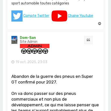
sport automobile toutes catégories
Compte Twitter
Chaine Youtube
H
a
u
t
Dom-San
Citation
Site Admin
19 oct. 2025, 23:03
Abandon de la guerre des pneus en Super
GT confirmé pour 2027.
On va donc passer sur des pneus
commerciaux et non plus de
développement, ce qui me laisse penser que
les teams n'auront probablement plus de