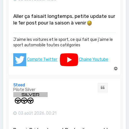
Aller ça faisait longtemps, petite update sur
le 1er post pour la saison à venir
J'aime les voitures et le sport, ce qui fait que j'aime le
sport automobile toutes catégories
Compte Twitter
Chaine Youtube
H
a
u
t
Steed
Citation
Pilote Silver
03 août 2026, 00:21