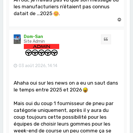
les manufacturiers n’étaient pas connus
datait de …2025
.
H
a
u
t
Dom-San
Citation
Site Admin
03 août 2026, 14:14
Ahaha oui sur les news on a eu un saut dans
le temps entre 2025 et 2026
Mais oui du coup 1 fournisseur de pneu par
catégorie uniquement, après il y aura du
coup toujours cette possibilité pour les
équipes de choisir leurs gommes pour les
week-end de course un peu comme ça se