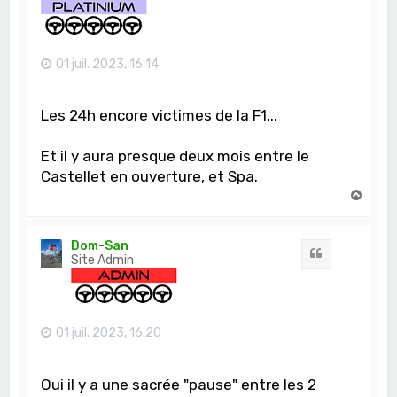
01 juil. 2023, 16:14
Les 24h encore victimes de la F1...
Et il y aura presque deux mois entre le
Castellet en ouverture, et Spa.
H
a
u
t
Dom-San
Citation
Site Admin
01 juil. 2023, 16:20
Oui il y a une sacrée "pause" entre les 2