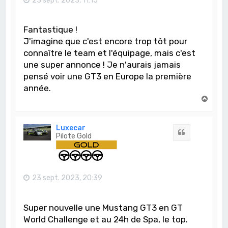
23 sept. 2023, 11:15
Fantastique !
J'imagine que c'est encore trop tôt pour
connaître le team et l'équipage, mais c'est
une super annonce ! Je n'aurais jamais
pensé voir une GT3 en Europe la première
année.
H
a
u
t
Luxecar
Citation
Pilote Gold
23 sept. 2023, 20:39
Super nouvelle une Mustang GT3 en GT
World Challenge et au 24h de Spa, le top.