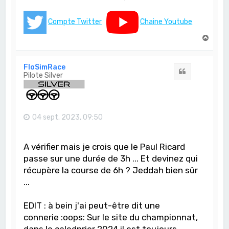
Compte Twitter
Chaine Youtube
H
a
u
t
FloSimRace
Citation
Pilote Silver
04 sept. 2023, 09:50
A vérifier mais je crois que le Paul Ricard
passe sur une durée de 3h ... Et devinez qui
récupère la course de 6h ? Jeddah bien sûr
...
EDIT : à bein j'ai peut-être dit une
connerie :oops: Sur le site du championnat,