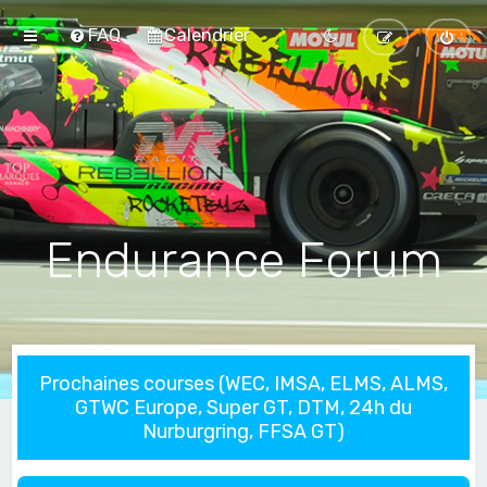
FAQ
Calendrier
Endurance Forum
Prochaines courses (WEC, IMSA, ELMS, ALMS,
GTWC Europe, Super GT, DTM, 24h du
Nurburgring, FFSA GT)