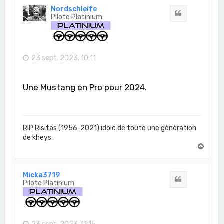
t
Nordschleife
Citation
Pilote Platinium
23 sept. 2023, 10:11
Une Mustang en Pro pour 2024.
RIP Risitas (1956-2021) idole de toute une génération
de kheys.
H
a
u
t
Micka3719
Citation
Pilote Platinium