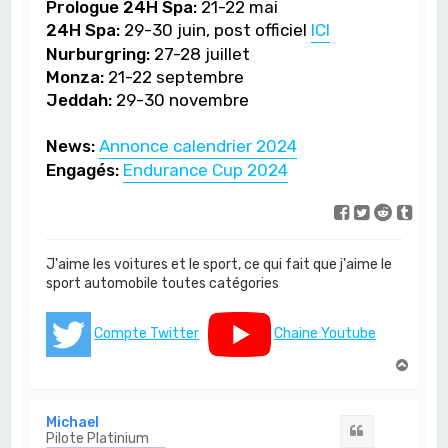
Prologue 24H Spa:
21-22 mai
24H Spa:
29-30 juin, post officiel
ICI
Nurburgring:
27-28 juillet
Monza:
21-22 septembre
Jeddah:
29-30 novembre
News:
Annonce calendrier 2024
Engagés:
Endurance Cup 2024
J'aime les voitures et le sport, ce qui fait que j'aime le
sport automobile toutes catégories
Compte Twitter
Chaine Youtube
H
a
u
t
Michael
Citation
Pilote Platinium