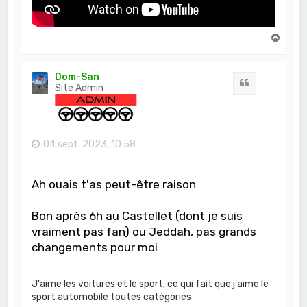
H
a
u
t
Dom-San
Citation
Site Admin
04 sept. 2023, 10:58
Ah ouais t'as peut-être raison
Bon après 6h au Castellet (dont je suis
vraiment pas fan) ou Jeddah, pas grands
changements pour moi
J'aime les voitures et le sport, ce qui fait que j'aime le
sport automobile toutes catégories