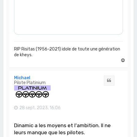
RIP Risitas (1956-2021) idole de toute une génération
de kheys.
H
a
u
t
Michael
Citation
Pilote Platinium
28 sept. 2023, 16:06
Dinamic a les moyens et l'ambition. Il ne
leurs manque que les pilotes.