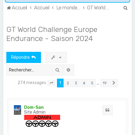
R
Accueil
Accueil
Le monde de l'Endurance et du GT
GT World Challenge
e
c
GT World Challenge Europe
h
Endurance - Saison 2024
e
r
Répondre
c
h
Rechercher
Recherche avancée
e
274 messages
r
1
…
2
3
4
5
19
Page
1
sur
19
Suivant
Dom-San
Citation
Site Admin