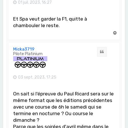
01 juil. 2023, 16:27
Et Spa veut garder la F1, quitte à
chambouler le reste.
H
a
u
t
Micka3719
Citation
Pilote Platinium
03 sept. 2023, 17:25
On sait si l'épreuve du Paul Ricard sera sur le
même format que les éditions précédentes
avec une course de 6h le samedi qui se
termine en nocturne ? Ou course le
dimanche ?
Parce que les soirées d'avril même dans le