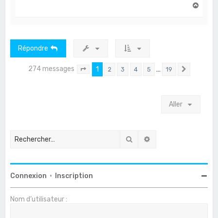
H
a
u
t
Répondre
274 messages
1
…
2
3
4
5
19
Page
1
sur
19
Suivant
Aller
Rechercher
Recherche avancée
Connexion
•
Inscription
Nom d’utilisateur :