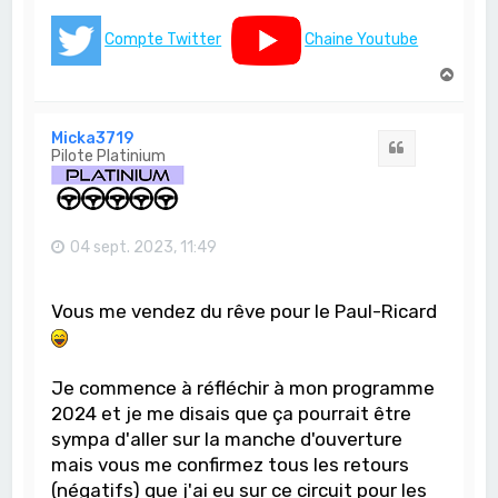
Compte Twitter
Chaine Youtube
H
a
u
t
Micka3719
Citation
Pilote Platinium
04 sept. 2023, 11:49
Vous me vendez du rêve pour le Paul-Ricard
Je commence à réfléchir à mon programme
2024 et je me disais que ça pourrait être
sympa d'aller sur la manche d'ouverture
mais vous me confirmez tous les retours
(négatifs) que j'ai eu sur ce circuit pour les