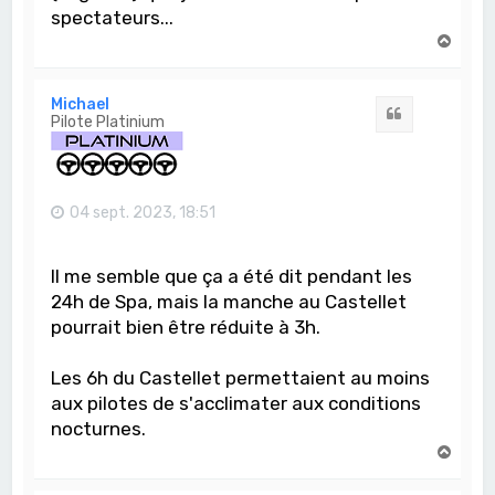
spectateurs...
H
a
u
t
Michael
Citation
Pilote Platinium
04 sept. 2023, 18:51
Il me semble que ça a été dit pendant les
24h de Spa, mais la manche au Castellet
pourrait bien être réduite à 3h.
Les 6h du Castellet permettaient au moins
aux pilotes de s'acclimater aux conditions
nocturnes.
H
a
u