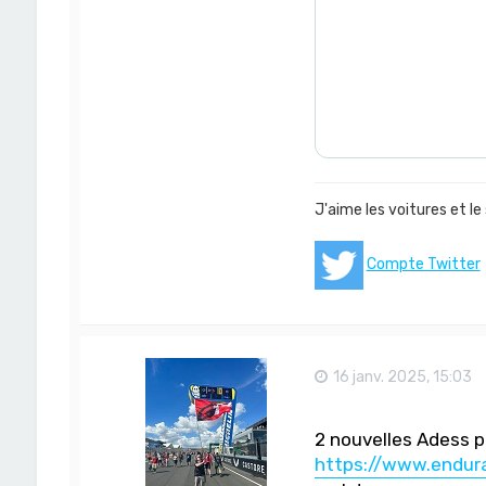
a
c
t
e
r
D
o
m
-
S
a
n
J'aime les voitures et le
Compte Twitter
16 janv. 2025, 15:03
2 nouvelles Adess p
https://www.endura