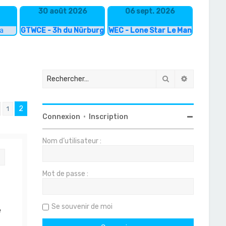
30 août 2026
06 sept. 2026
ka
GTWCE - 3h du Nürburgring
WEC - Lone Star Le Mans
Rechercher
Recherche
2
1
Précédent
Connexion
•
Inscription
Nom d’utilisateur :
Citation
Mot de passe :
Se souvenir de moi
e