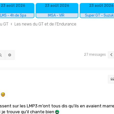
23 août 2026
23 août 2026
23 août 2026
LMS - 4h de Spa
IMSA - VIR
Super GT - Suzu
du GT
Les news du GT et de l'Endurance
27 messages
Rechercher
Recherche avancée
s
sent sur les LMP3 m'ont tous dis qu'ils en avaient marr
 je trouve qu'il chante bien