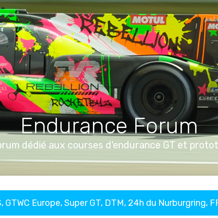
Endurance Forum
orum dédié aux courses d'endurance GT et proto
, GTWC Europe, Super GT, DTM, 24h du Nurburgring, 