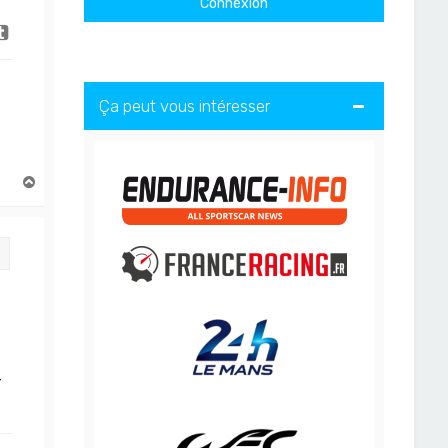
Ça peut vous intéresser
H
a
u
t
Citation
r