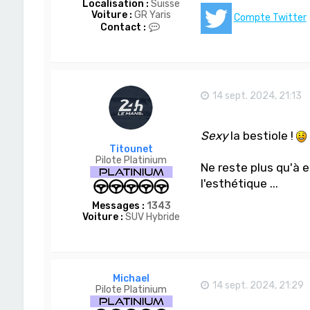
Localisation :
Suisse
Voiture :
GR Yaris
Compte Twitter
C
Contact :
o
n
t
a
c
t
14 sept. 2024, 21:13
e
r
D
Sexy
la bestiole !
o
m
Titounet
-
Pilote Platinium
Ne reste plus qu'à e
S
a
l'esthétique ...
n
Messages :
1343
Voiture :
SUV Hybride
Michael
14 sept. 2024, 21:29
Pilote Platinium