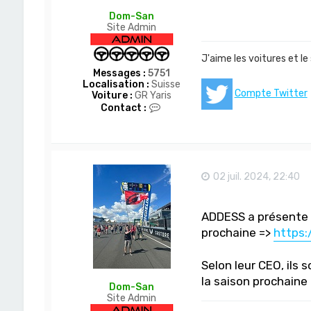
Dom-San
Site Admin
J'aime les voitures et le
Messages :
5751
Localisation :
Suisse
Compte Twitter
Voiture :
GR Yaris
C
Contact :
o
n
t
a
c
t
02 juil. 2024, 22:40
e
r
D
ADDESS a présente l
o
m
prochaine =>
https:
-
S
a
Selon leur CEO, ils 
n
la saison prochain
Dom-San
Site Admin