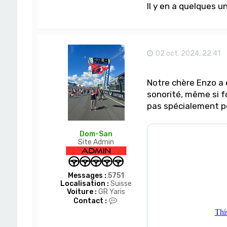
Il y en a quelques
02 oct. 2024, 22:41
Notre chère Enzo a 
sonorité, même si f
pas spécialement p
Dom-San
Site Admin
Messages :
5751
Localisation :
Suisse
Voiture :
GR Yaris
C
Contact :
o
n
t