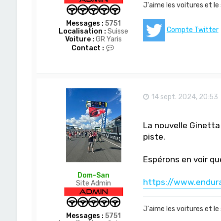
J'aime les voitures et le
Messages :
5751
Compte Twitter
Localisation :
Suisse
Voiture :
GR Yaris
C
Contact :
o
n
t
a
c
t
14 sept. 2024, 20:53
e
r
D
La nouvelle Ginetta 
o
m
piste.
-
S
a
Espérons en voir q
n
Dom-San
https://www.endura
Site Admin
J'aime les voitures et le
Messages :
5751