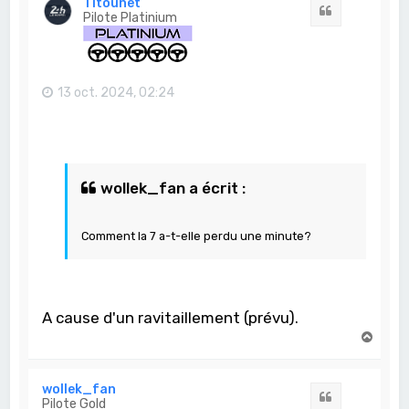
Titounet
Citation
Pilote Platinium
13 oct. 2024, 02:24
wollek_fan a écrit :
Comment la 7 a-t-elle perdu une minute?
A cause d'un ravitaillement (prévu).
H
a
u
t
wollek_fan
Citation
Pilote Gold