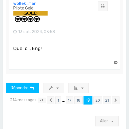
t
wollek_fan
Citation
Pilote Gold
13 oct. 2024, 03:58
Quel c.., Eng!
H
a
u
t
Répondre
314 messages
…
19
1
17
18
20
21
Page
19
Précédent
sur
21
Suiv
Aller