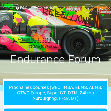
FAQ
Calendrier
Endurance Forum
Prochaines courses (WEC, IMSA, ELMS, ALMS,
GTWC Europe, Super GT, DTM, 24h du
Nurburgring, FFSA GT)