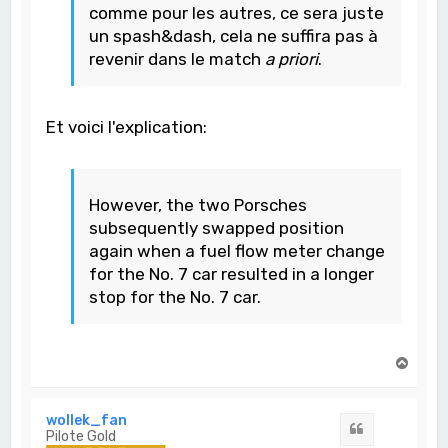
comme pour les autres, ce sera juste
un spash&dash, cela ne suffira pas à
revenir dans le match
a priori
.
Et voici l'explication:
However, the two Porsches
subsequently swapped position
again when a fuel flow meter change
for the No. 7 car resulted in a longer
stop for the No. 7 car.
H
a
u
t
wollek_fan
Citation
Pilote Gold