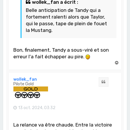
wollek_fan a écrit :
Belle anticipation de Tandy qui a
fortement ralenti alors que Taylor,
qui le passe, tape de plein de fouet
la Mustang.
Bon, finalement, Tandy a sous-viré et son
erreur l'a fait échapper au pire.
H
a
u
t
wollek_fan
Citation
Pilote Gold
13 oct. 2024, 03:32
La relance va être chaude. Entre la victoire