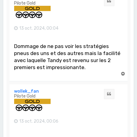
Citation
Pilote Gold
13 oct. 2024, 00:04
Dommage de ne pas voir les stratégies
pneus des uns et des autres mais la facilité
avec laquelle Tandy est revenu sur les 2
premiers est impressionante.
H
a
u
t
wollek_fan
Citation
Pilote Gold
13 oct. 2024, 00:06