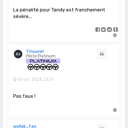
La pénalité pour Tandy est franchement
sévère...
H
a
u
t
Titounet
Citation
Pilote Platinium
12 oct. 2024, 23:51
Pas faux !
H
a
u
t
wollek_fan