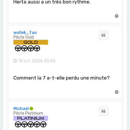
Herta aussi a un très bon rythme.
H
a
u
t
wollek_fan
Citation
Pilote Gold
13 oct. 2024, 00:55
Comment la 7 a-t-elle perdu une minute?
H
a
u
t
Michael
Citation
Pilote Platinium