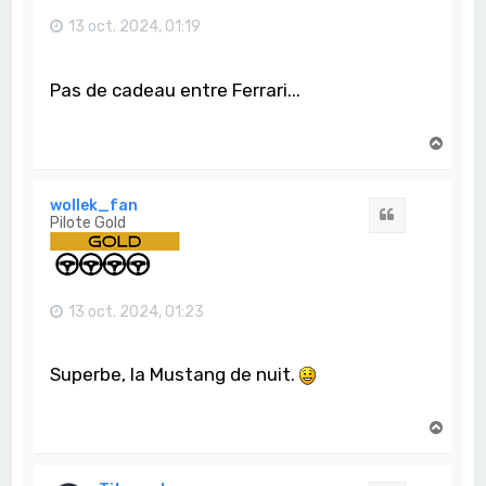
13 oct. 2024, 01:19
Pas de cadeau entre Ferrari...
H
a
u
t
wollek_fan
Citation
Pilote Gold
13 oct. 2024, 01:23
Superbe, la Mustang de nuit.
H
a
u
t