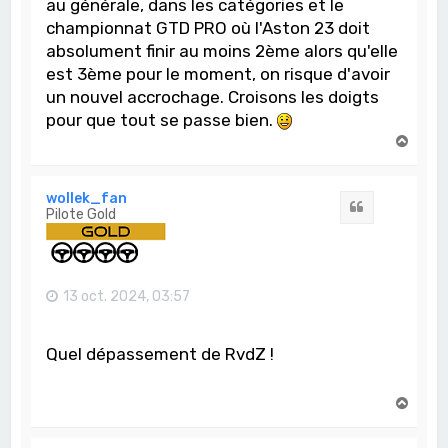
au générale, dans les catégories et le
championnat GTD PRO où l'Aston 23 doit
absolument finir au moins 2ème alors qu'elle
est 3ème pour le moment, on risque d'avoir
un nouvel accrochage. Croisons les doigts
pour que tout se passe bien.
H
a
u
t
wollek_fan
Citation
Pilote Gold
13 oct. 2024, 03:57
Quel dépassement de RvdZ !
H
a
u