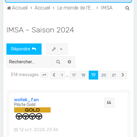
R
Accueil
Accueil
Le monde de l'Endurance et du GT
IMSA
e
c
IMSA - Saison 2024
h
e
Répondre
r
c
Rechercher
Recherche avancée
h
314 messages
…
19
1
17
18
20
21
e
Page
19
Précédent
sur
21
Suiv
r
wollek_fan
Citation
Pilote Gold
12 oct. 2024, 23:46