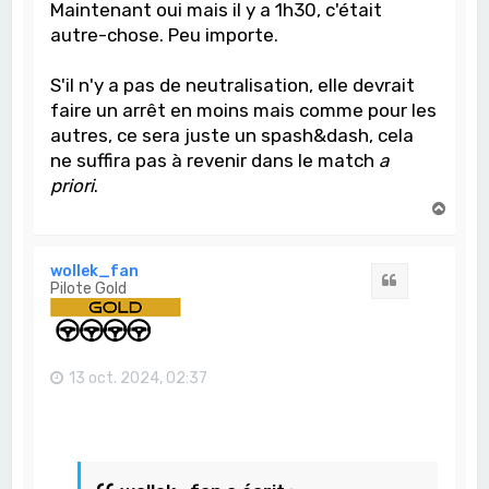
Maintenant oui mais il y a 1h30, c'était
autre-chose. Peu importe.
S'il n'y a pas de neutralisation, elle devrait
faire un arrêt en moins mais comme pour les
autres, ce sera juste un spash&dash, cela
ne suffira pas à revenir dans le match
a
priori
.
H
a
u
t
wollek_fan
Citation
Pilote Gold
13 oct. 2024, 02:37