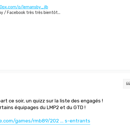
00px.com/p/lemansby_jlb
 / Facebook très très bientôt...
rt ce soir, un quizz sur la liste des engagés !
rtains équipages du LMP2 et du GTD !
e.com/games/rmb89/202 ... s-entrants