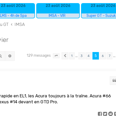
23 août 2026
23 août 2026
23 août 2026
LMS - 4h de Spa
IMSA - VIR
Super GT - Suzu
du GT
IMSA
ier
129 messages
Rechercher
Recherche avancée
…
5
…
1
3
4
6
7
Page
5
Précédent
sur
9
 rapide en EL1, les Acura toujours à la traîne. Acura #66
exus #14 devant en GTD Pro.