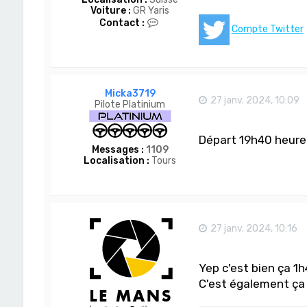
Voiture :
GR Yaris
C
Contact :
Compte Twitter
o
n
t
a
c
t
Micka3719
e
27 janv. 2024, 10:09
Pilote Platinium
r
D
o
Départ 19h40 heure
m
Messages :
1109
-
Localisation :
Tours
S
a
n
27 janv. 2024, 10:16
Yep c'est bien ça 1
C'est également ça s