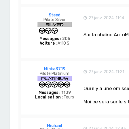
Steed
27 janv. 2024, 11:14
Pilote Silver
Sur la chaîne AutoM
Messages :
205
Voiture :
A110 S
Micka3719
27 janv. 2024, 11:21
Pilote Platinium
Oui il y a une émissi
Messages :
1109
Localisation :
Tours
Moi ce sera sur le si
Michael
27 janv. 2024, 12:43