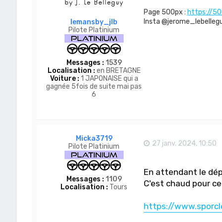
Page 500px :
https://5
Insta @jerome_lebelleguy
lemansby_jlb
Pilote Platinium
Messages :
1539
Localisation :
en BRETAGNE
Voiture :
1 JAPONAISE qui a
gagnée 5fois de suite mai pas
6
Micka3719
27 janv. 2024, 10:50
Pilote Platinium
En attendant le dépa
Messages :
1109
C'est chaud pour ce
Localisation :
Tours
https://www.sporcl