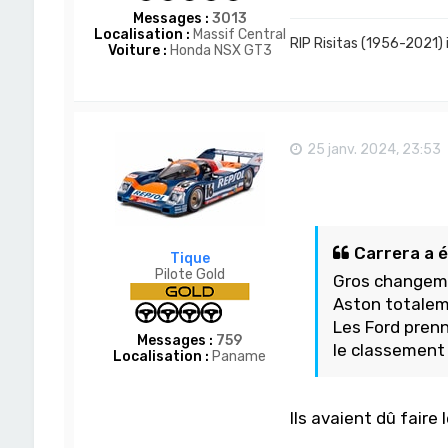
Messages :
3013
Localisation :
Massif Central
RIP Risitas (1956-2021) 
Voiture :
Honda NSX GT3
25 janv. 2024, 23:53
Carrera a éc
Tique
Pilote Gold
Gros changeme
Aston totaleme
Les Ford prenn
Messages :
759
le classement 
Localisation :
Paname
Ils avaient dû faire 