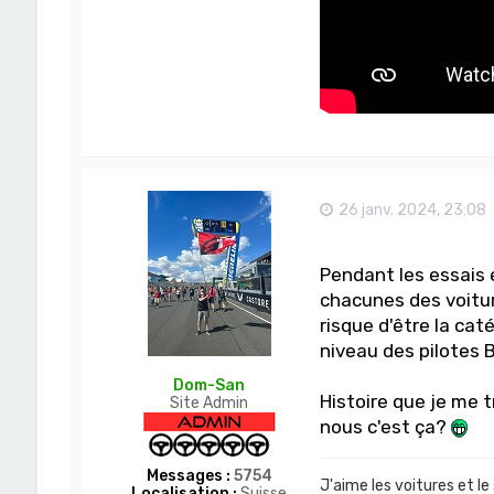
26 janv. 2024, 23:08
Pendant les essais 
chacunes des voitur
risque d'être la cat
niveau des pilotes 
Dom-San
Histoire que je me 
Site Admin
nous c'est ça?
Messages :
5754
J'aime les voitures et le
Localisation :
Suisse