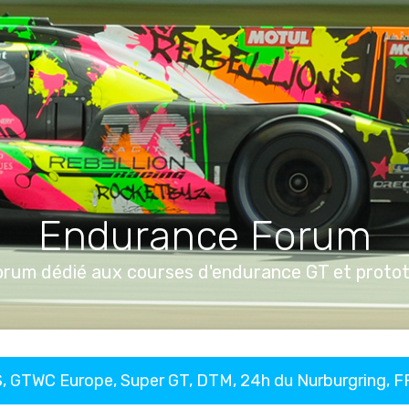
Endurance Forum
orum dédié aux courses d'endurance GT et proto
, GTWC Europe, Super GT, DTM, 24h du Nurburgring, 