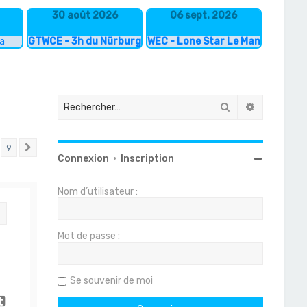
30 août 2026
06 sept. 2026
ka
GTWCE - 3h du Nürburgring
WEC - Lone Star Le Mans
Rechercher
Recherche
9
Suivant
Connexion
•
Inscription
Nom d’utilisateur :
Citation
Mot de passe :
Se souvenir de moi