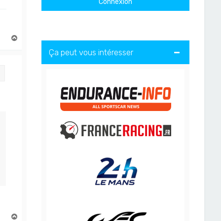
H
a
Ça peut vous intéresser
u
t
Citation
H