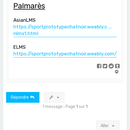
Palmarès
AsianLMS
https://sportprototypechatnoir.weebly.c ...
nlms1.html
ELMS
https://sportprototypechatnoir.weebly.com/elms1
H
a
u
t
Répondre
1 message • Page
1
sur
1
Aller