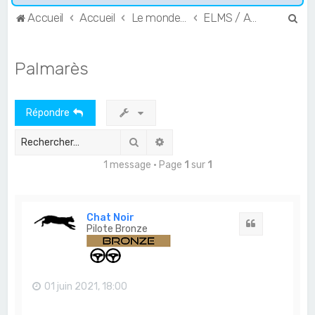
R
Accueil
Accueil
Le monde de l'Endurance et du GT
ELMS / ALMS
e
c
Palmarès
h
e
Répondre
r
c
Rechercher
Recherche avancée
h
1 message • Page
1
sur
1
e
r
Chat Noir
Citation
Pilote Bronze
01 juin 2021, 18:00