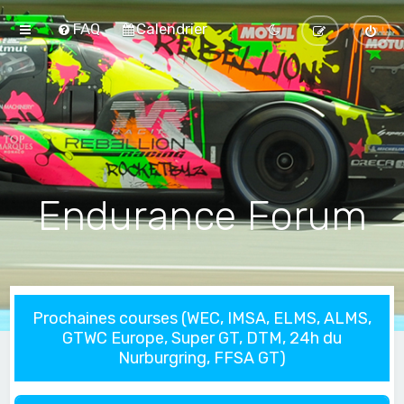
FAQ
Calendrier
Endurance Forum
Prochaines courses (WEC, IMSA, ELMS, ALMS,
GTWC Europe, Super GT, DTM, 24h du
Nurburgring, FFSA GT)