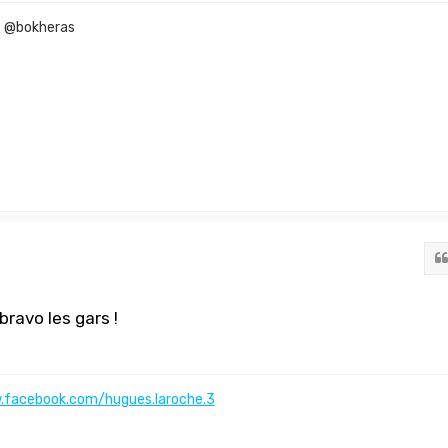
f @bokheras
ravo les gars !
.facebook.com/hugues.laroche.3