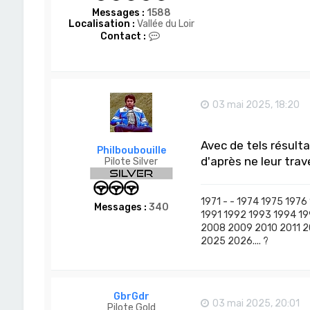
Messages :
1588
Localisation :
Vallée du Loir
C
Contact :
o
n
t
a
c
t
03 mai 2025, 18:20
e
r
A
Avec de tels résultat
c
Philboubouille
h
d'après ne leur trave
Pilote Silver
e
l
1971 - - 1974 1975 1976
Messages :
340
1991 1992 1993 1994 1
2008 2009 2010 2011 2
2025 2026.... ?
GbrGdr
03 mai 2025, 20:01
Pilote Gold