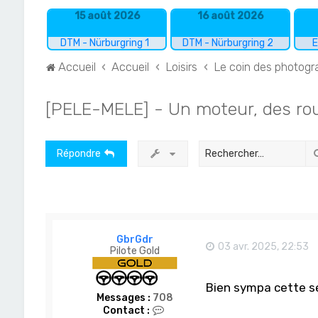
15 août 2026
16 août 2026
DTM - Nürburgring 1
DTM - Nürburgring 2
E
Accueil
Accueil
Loisirs
Le coin des photog
[PELE-MELE] - Un moteur, des roue
Répondre
GbrGdr
03 avr. 2025, 22:53
Pilote Gold
Bien sympa cette sé
Messages :
708
C
Contact :