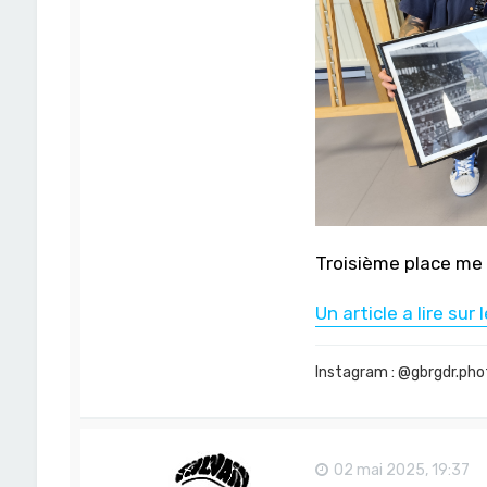
d
r
Troisième place me c
Un article a lire sur 
Instagram : @gbrgdr.pho
02 mai 2025, 19:37