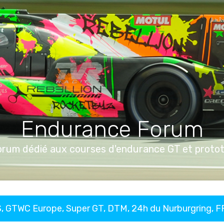
Endurance Forum
orum dédié aux courses d'endurance GT et proto
, GTWC Europe, Super GT, DTM, 24h du Nurburgring, 