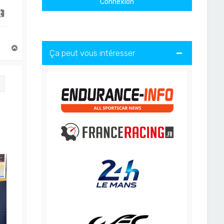
H
Ça peut vous intéresser
a
u
t
Citation