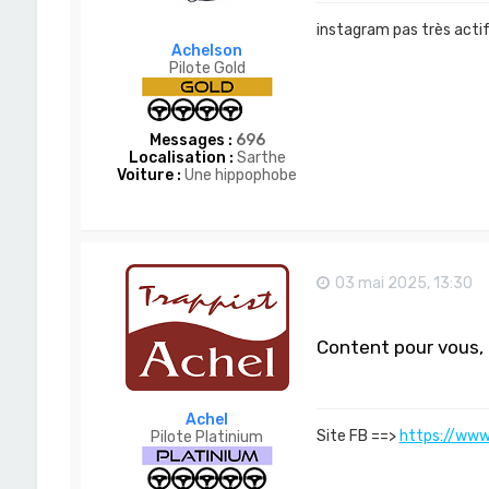
instagram pas très acti
Achelson
Pilote Gold
Messages :
696
Localisation :
Sarthe
Voiture :
Une hippophobe
03 mai 2025, 13:30
Content pour vous, b
Achel
Site FB ==>
https://www
Pilote Platinium