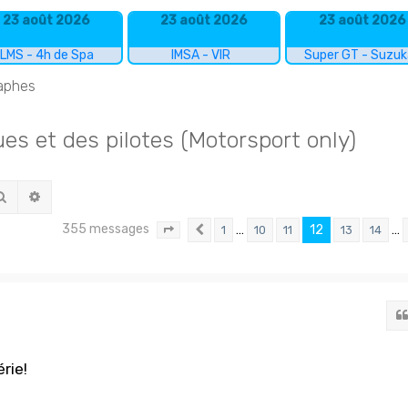
23 août 2026
23 août 2026
23 août 2026
LMS - 4h de Spa
IMSA - VIR
Super GT - Suzu
raphes
s et des pilotes (Motorsport only)
Rechercher
Recherche avancée
355 messages
…
12
…
1
10
11
13
14
Page
12
Précédent
sur
24
rie!