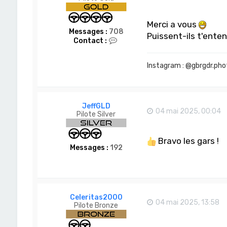
Merci a vous
Messages :
708
Puissent-ils t'enten
C
Contact :
o
n
t
Instagram : @gbrgdr.pho
a
c
t
e
r
JeffGLD
04 mai 2025, 00:04
G
Pilote Silver
b
r
G
Bravo les gars !
d
Messages :
192
r
Celeritas2000
04 mai 2025, 13:58
Pilote Bronze