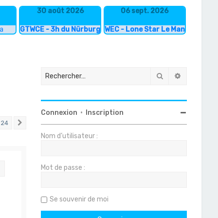
30 août 2026
06 sept. 2026
ka
GTWCE - 3h du Nürburgring
WEC - Lone Star Le Mans
Rechercher
Recherche
Connexion
•
Inscription
24
Suivant
Nom d’utilisateur :
Mot de passe :
Citation
Se souvenir de moi