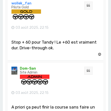
t
wollek_fan
Citation
Pilote Gold
03 août 2025, 22:15
Stop + 60 pour Tandy ! Le +60 est vraiment
dur. Drive-through ok.
H
a
u
t
Dom-San
Citation
Site Admin
03 août 2025, 22:15
A priori ça peut finir la course sans faire un