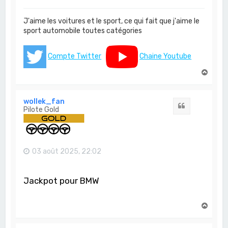
J'aime les voitures et le sport, ce qui fait que j'aime le
sport automobile toutes catégories
Compte Twitter
Chaine Youtube
H
a
u
t
wollek_fan
Citation
Pilote Gold
03 août 2025, 22:02
Jackpot pour BMW
H
a
u