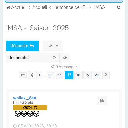
R
Accueil
Accueil
Le monde de l'Endurance et du GT
IMSA
e
c
IMSA - Saison 2025
h
e
Répondre
r
c
Rechercher
Recherche avancée
h
300 messages
e
…
17
1
15
16
18
19
20
Page
17
Précédent
sur
20
Suivant
r
wollek_fan
Citation
Pilote Gold
03 août 2025, 20:28