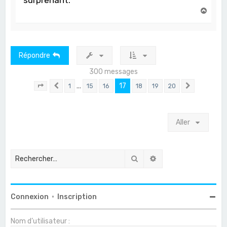
surprenant.
H
a
u
t
Répondre
300 messages
…
17
1
15
16
18
19
20
Page
17
Précédent
sur
20
Suivant
Aller
Rechercher
Recherche avancée
Connexion
•
Inscription
Nom d’utilisateur :