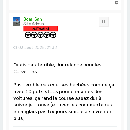
H
a
u
t
Dom-San
Citation
Site Admin
03 août 2025, 21:32
Ouais pas terrible, dur relance pour les
Corvettes.
Pas terrible ces courses hachées comme ça
avec 50 pots stops pour chacunes des
voitures, ça rend la course assez dur à
suivre je trouve (et avec les commentaires
en anglais pas toujours simple à suivre non
plus)