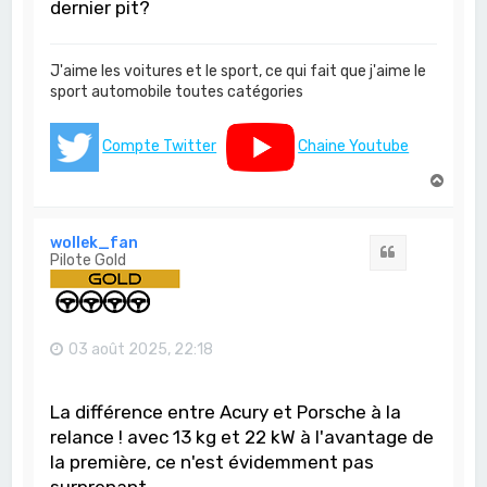
dernier pit?
J'aime les voitures et le sport, ce qui fait que j'aime le
sport automobile toutes catégories
Compte Twitter
Chaine Youtube
H
a
u
t
wollek_fan
Citation
Pilote Gold
03 août 2025, 22:18
La différence entre Acury et Porsche à la
relance ! avec 13 kg et 22 kW à l'avantage de
la première, ce n'est évidemment pas