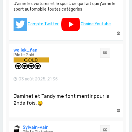
J'aime les voitures et le sport, ce qui fait que j'aime le
sport automobile toutes catégories
Compte Twitter
Chaine Youtube
H
a
u
t
wollek_fan
Citation
Pilote Gold
03 août 2025, 21:35
Jaminet et Tandy me font mentir pour la
2nde fois.
H
a
u
t
Sylvain-vain
Citation