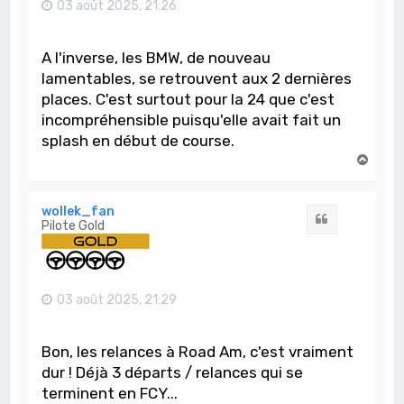
03 août 2025, 21:26
A l'inverse, les BMW, de nouveau
lamentables, se retrouvent aux 2 dernières
places. C'est surtout pour la 24 que c'est
incompréhensible puisqu'elle avait fait un
splash en début de course.
H
a
u
t
wollek_fan
Citation
Pilote Gold
03 août 2025, 21:29
Bon, les relances à Road Am, c'est vraiment
dur ! Déjà 3 départs / relances qui se
terminent en FCY...