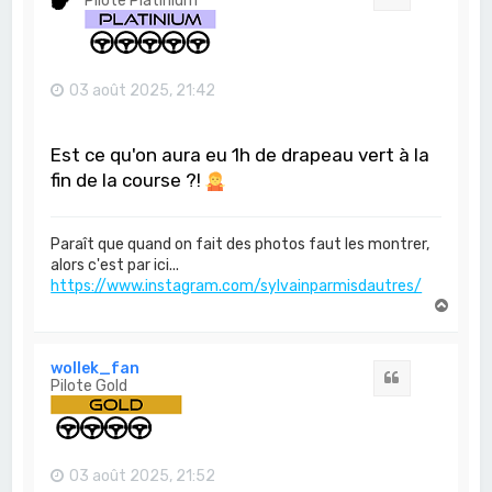
Pilote Platinium
03 août 2025, 21:42
Est ce qu'on aura eu 1h de drapeau vert à la
fin de la course ?!
Paraît que quand on fait des photos faut les montrer,
alors c'est par ici...
https://www.instagram.com/sylvainparmisdautres/
H
a
u
t
wollek_fan
Citation
Pilote Gold
03 août 2025, 21:52