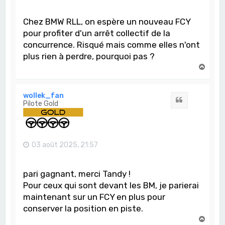
Chez BMW RLL, on espère un nouveau FCY
pour profiter d'un arrêt collectif de la
concurrence. Risqué mais comme elles n'ont
plus rien à perdre, pourquoi pas ?
H
a
u
t
wollek_fan
Citation
Pilote Gold
03 août 2025, 21:57
pari gagnant, merci Tandy !
Pour ceux qui sont devant les BM, je parierai
maintenant sur un FCY en plus pour
conserver la position en piste.
H