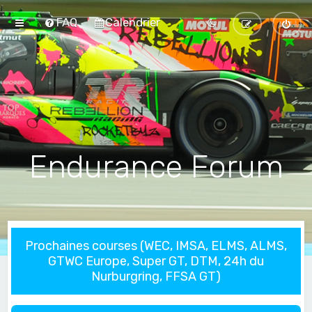
FAQ
Calendrier
Endurance Forum
Prochaines courses (WEC, IMSA, ELMS, ALMS,
GTWC Europe, Super GT, DTM, 24h du
Nurburgring, FFSA GT)