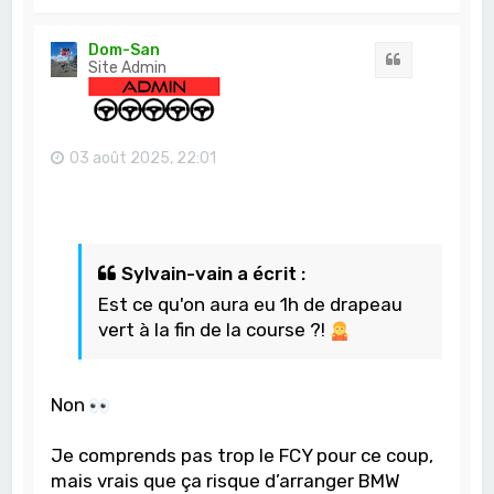
a
u
t
Dom-San
Citation
Site Admin
03 août 2025, 22:01
Sylvain-vain a écrit :
Est ce qu'on aura eu 1h de drapeau
vert à la fin de la course ?!
Non
Je comprends pas trop le FCY pour ce coup,
mais vrais que ça risque d’arranger BMW