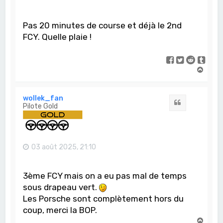
Pas 20 minutes de course et déjà le 2nd
FCY. Quelle plaie !
H
a
u
t
wollek_fan
Citation
Pilote Gold
03 août 2025, 21:10
3ème FCY mais on a eu pas mal de temps
sous drapeau vert.
Les Porsche sont complètement hors du
coup, merci la BOP.
H