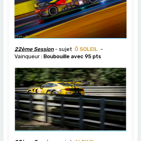
22ème Session
- sujet
Ô SOLEIL
-
Vainqueur :
Boubouille avec 95 pts