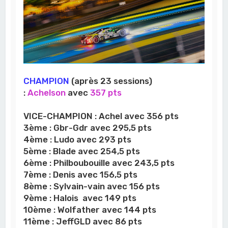
CHAMPION
(après 23 sessions)
:
Achelson
avec
357 pts
VICE-CHAMPION :
Achel
avec 356 pts
3ème :
Gbr-Gdr
avec 295,5 pts
4ème :
Ludo avec 293 pts
5ème :
Blade avec 254,5 pts
6ème :
Philboubouille
avec 243,5 pts
7ème :
Denis
avec 156,5 pts
8ème :
Sylvain-vain
avec 156 pts
9ème :
Halois
avec 149 pts
10ème :
Wolfather avec 144 pts
11ème :
JeffGLD
avec 86 pts