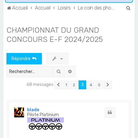
R
Accueil
Accueil
Loisirs
Le coin des photographes
e
c
CHAMPIONNAT DU GRAND
h
CONCOURS E-F 2024/2025
e
r
Répondre
c
h
Rechercher
Recherche avancée
e
68 messages
r
3
1
2
4
5
Précédent
Suivant
blade
Citation
Pilote Platinium