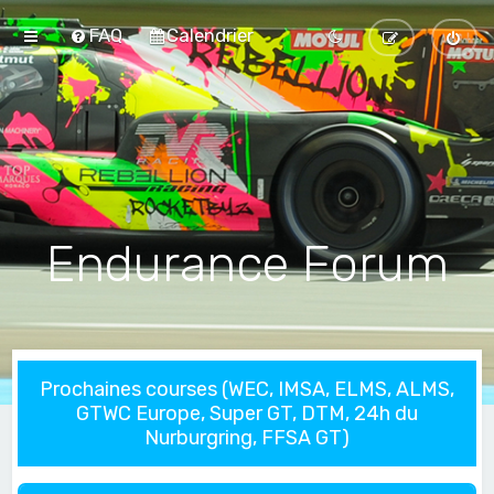
FAQ
Calendrier
Endurance Forum
Prochaines courses (WEC, IMSA, ELMS, ALMS,
GTWC Europe, Super GT, DTM, 24h du
Nurburgring, FFSA GT)