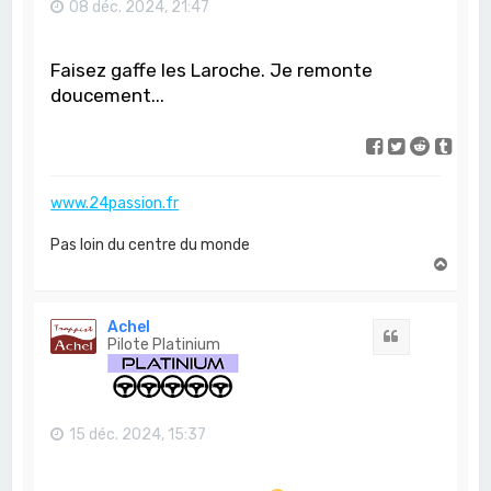
08 déc. 2024, 21:47
Faisez gaffe les Laroche. Je remonte
doucement...
www.24passion.fr
Pas loin du centre du monde
H
a
u
t
Achel
Citation
Pilote Platinium
15 déc. 2024, 15:37