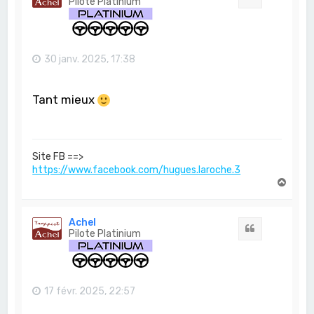
Pilote Platinium
30 janv. 2025, 17:38
Tant mieux
Site FB ==>
https://www.facebook.com/hugues.laroche.3
H
a
u
t
Achel
Citation
Pilote Platinium
17 févr. 2025, 22:57