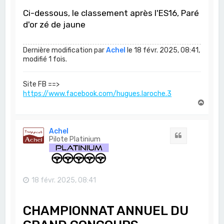
Ci-dessous, le classement après l'ES16, Paré
d'or zé de jaune
Dernière modification par
Achel
le 18 févr. 2025, 08:41,
modifié 1 fois.
Site FB ==>
https://www.facebook.com/hugues.laroche.3
H
a
u
t
Achel
Citation
Pilote Platinium
18 févr. 2025, 08:41
CHAMPIONNAT ANNUEL DU