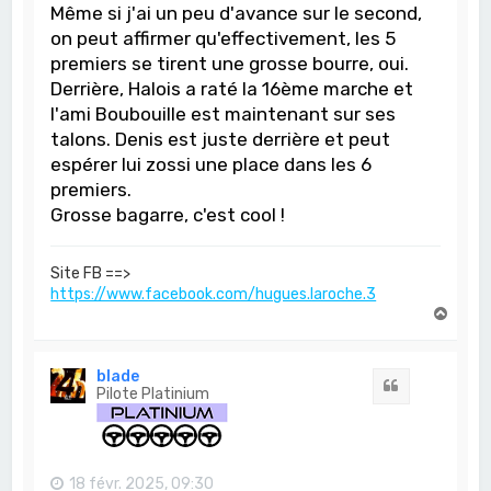
Même si j'ai un peu d'avance sur le second,
on peut affirmer qu'effectivement, les 5
premiers se tirent une grosse bourre, oui.
Derrière, Halois a raté la 16ème marche et
l'ami Boubouille est maintenant sur ses
talons. Denis est juste derrière et peut
espérer lui zossi une place dans les 6
premiers.
Grosse bagarre, c'est cool !
Site FB ==>
https://www.facebook.com/hugues.laroche.3
H
a
u
t
blade
Citation
Pilote Platinium
18 févr. 2025, 09:30