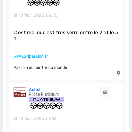
18 févr. 2025, 08:55
C est moi ouc est très serré entre le 2 et le 5
?
www.24passion.fr
Pas loin du centre du monde
H
a
u
t
Achel
Citation
Pilote Platinium
18 févr. 2025, 09:13