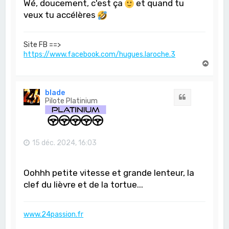
Wé, doucement, c'est ça
et quand tu
veux tu accélères
Site FB ==>
https://www.facebook.com/hugues.laroche.3
H
a
u
t
blade
Citation
Pilote Platinium
15 déc. 2024, 16:03
Oohhh petite vitesse et grande lenteur, la
clef du lièvre et de la tortue...
www.24passion.fr