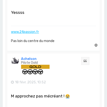
Yessss
www.24passion.fr
Pas loin du centre du monde
H
a
u
t
Achelson
Citation
Pilote Gold
18 févr. 2025, 10:52
M approchez pas mécréant !