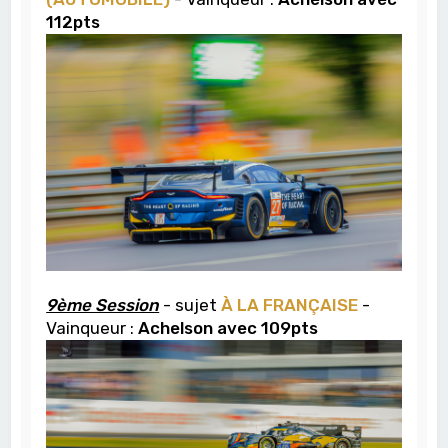
112pts
9ème Session
- sujet
À LA FRANÇAISE
-
Vainqueur :
Achelson avec 109pts