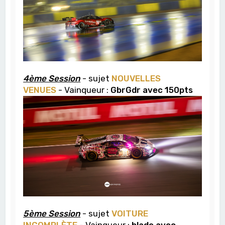
4ème Session
- sujet
NOUVELLES
VENUES
- Vainqueur :
GbrGdr avec 150pts
5ème Session
- sujet
VOITURE
INCOMPLÈTE
- Vainqueur :
blade avec