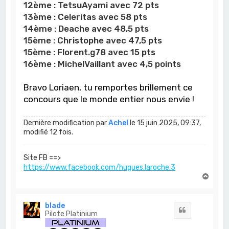
12ème :
TetsuAyami avec 72 pts
13ème :
Celeritas avec 58 pts
14ème :
Deache
avec 48,5 pts
15ème :
Christophe avec 47,5 pts
15ème :
Florent.g78 avec 15 pts
16ème : MichelVaillant avec 4,5 points
Bravo Loriaen, tu remportes brillement ce
concours que le monde entier nous envie !
Dernière modification par
Achel
le 15 juin 2025, 09:37,
modifié 12 fois.
Site FB ==>
https://www.facebook.com/hugues.laroche.3
H
a
u
t
blade
Citation
Pilote Platinium