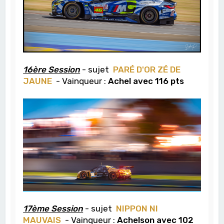
16ère Session
- sujet
PAR
É
D'OR Z
É
DE
JAUNE
- Vainqueur :
Achel avec 116 pts
17ème Session
- sujet
NIPPON NI
MAUVAIS
- Vainqueur :
Achelson avec 102