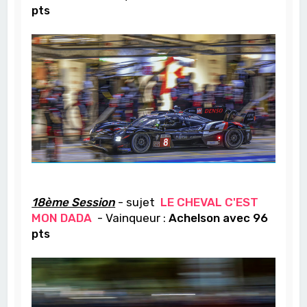
pts
18ème Session
- sujet
LE CHEVAL C'EST
MON DADA
- Vainqueur :
Achelson avec 96
pts