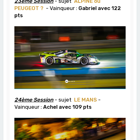
23ème Session
- sujet
ALPINE ou
PEUGEOT ?
- Vainqueur :
Gabriel avec 122
pts
24ème Session
- sujet
LE MANS
-
Vainqueur :
Achel avec 109 pts