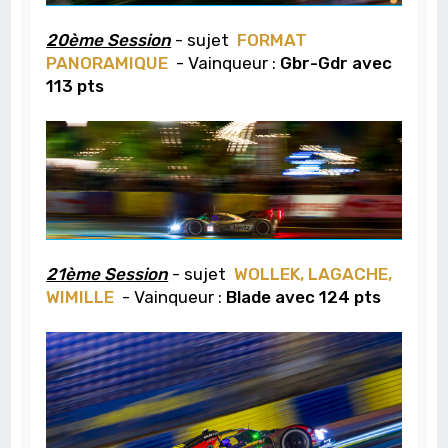
20ème Session
- sujet
FORMAT
PANORAMIQUE
- Vainqueur :
Gbr-Gdr avec
113 pts
21ème Session
- sujet
WOLLEK, LAGACHE,
WIMILLE
- Vainqueur :
Blade avec 124 pts