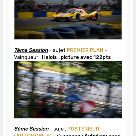
7ème Session
- sujet
PREMIER PLAN
-
Vainqueur :
Halois_picture avec 122pts
8ème Session
- sujet
POSTÉRIEUR
(AUTOMOBILE)
- Vainqueur :
Achelson avec