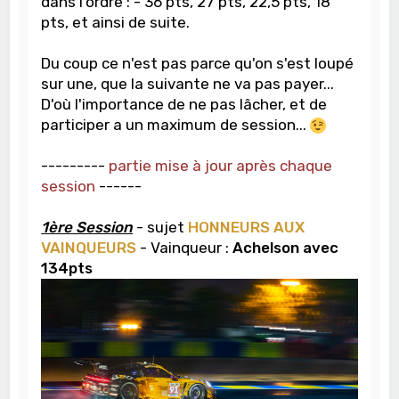
dans l'ordre : - 36 pts, 27 pts, 22,5 pts, 18
pts, et ainsi de suite.
Du coup ce n'est pas parce qu'on s'est loupé
sur une, que la suivante ne va pas payer...
D'où l'importance de ne pas lâcher, et de
participer a un maximum de session...
---------
partie mise à jour après chaque
session
------
1ère Session
- sujet
HONNEURS AUX
VAINQUEURS
- Vainqueur :
Achelson avec
134pts