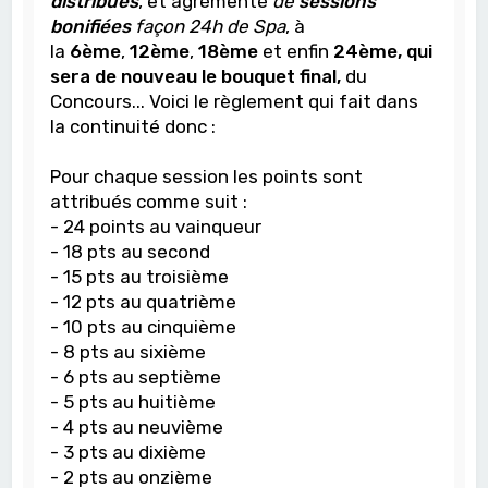
distribués
, et agrémenté
de
sessions
bonifiées
façon 24h de Spa
, à
la
6ème
,
12ème
,
18ème
et enfin
24ème, qui
sera de nouveau le bouquet final,
du
Concours... Voici le règlement qui fait dans
la continuité donc :
Pour chaque session les points sont
attribués comme suit :
- 24 points au vainqueur
- 18 pts au second
- 15 pts au troisième
- 12 pts au quatrième
- 10 pts au cinquième
- 8 pts au sixième
- 6 pts au septième
- 5 pts au huitième
- 4 pts au neuvième
- 3 pts au dixième
- 2 pts au onzième