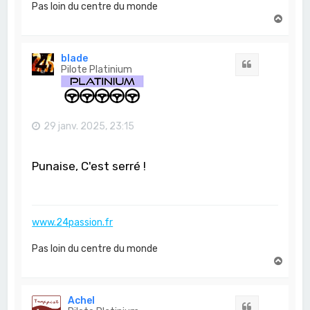
Pas loin du centre du monde
H
a
u
t
blade
Citation
Pilote Platinium
29 janv. 2025, 23:15
Punaise, C'est serré !
www.24passion.fr
Pas loin du centre du monde
H
a
u
t
Achel
Citation